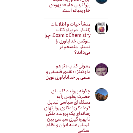
بزرگترین جامعه یهودی
خاورمیانه است!
منشأ حیات و اطلاعات
ژنتیکی در پرتو کتاب
Cosmic Chemistry؛ چرا
لنوکس خداباوری را
تبیینی منسجم‌تر
می‌داند؟
معرفی کتاب «توهم
داوکینز»: نقدی فلسفی و
علمی بر خداناباوری نوین
چگونه پرونده کلیسای
حضرت پطرس را به
مسئله‌ای سیاسی تبدیل
کردند؟ روندکاوی روایتهای
رسانه‌ایِ یک پرونده ملکی
تا بهره گیری سیاسی بین
المللی علیه ایران و نظام
اسلامی