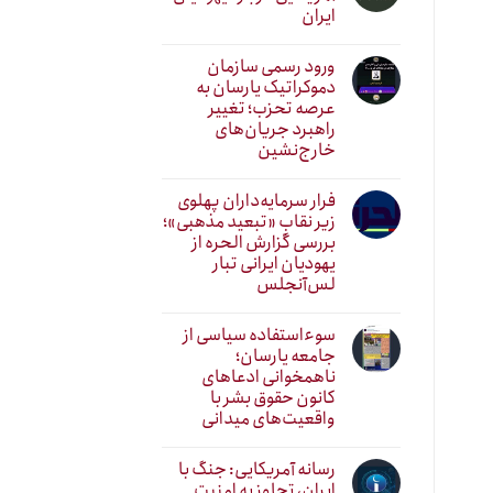
ایران
ورود رسمی سازمان
دموکراتیک یارسان به
عرصه تحزب؛ تغییر
راهبرد جریان‌های
خارج‌نشین
فرار سرمایه‌داران پهلوی
زیر نقابِ «تبعید مذهبی»؛
بررسی گزارش الحره از
یهودیان ایرانی تبار
لس‌آنجلس
سوءاستفاده سیاسی از
جامعه یارسان؛
ناهمخوانی ادعاهای
کانون حقوق بشر با
واقعیت‌های میدانی
رسانه آمریکایی: جنگ با
ایران، تجاوز به امنیت