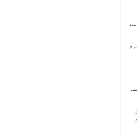
 است
لی و
ند،