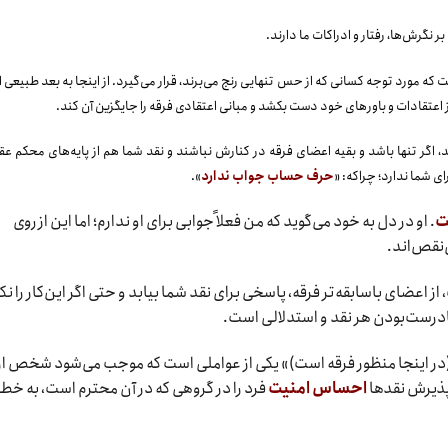
 نگرش‌ها، رفتار و ادراکات ما دارند.
 که مورد توجه کسانی که از حس تنهایی رنج می‌برند، قرار می‌گیرد. از اینجا به بعد طبیعی
از اعتقادات و باورهای خود دست بکشد و مبانی اعتقادی فرقه را جایگزین آن کند.
اگر تنها باشد و بقیه اعضای فرقه در کنارش نباشند و نقد شما هم از پایه‌های محکم عق
ای شما ندارد؛ چراکه: «
حرف حساب جواب ندارد
».
ت
. او در دل به خود می‌گوید که من فعلاً جوابی برای او ندارم؛ اما این از روی
‌نقص‌اند.
ز اعضای باسابقه‌تر فرقه، پاسخی برای نقد شما بیابد و حتی اگر این‌کار را نک
درست‌بودن هر نقد و استدلالی است.
در اینجا منظور فرقه است)» یکی از عواملی است که موجب می‌شود شخص از
 پذیرش نقدها
احساس امنیت
فرد را در گروهی که در آن محترم است،‌ به خطر