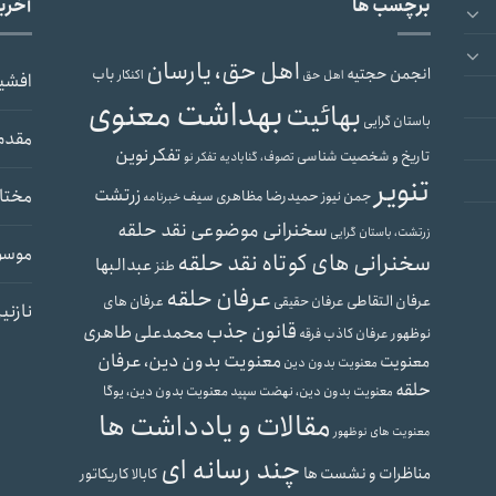
برچسب ها
آخری
اهل حق، یارسان
انجمن حجتیه
باب
اهل حق
اکنکار
افشی
بهداشت معنوی
بهائیت
باستان گرایی
مقدم
تفکر نوین
تاریخ و شخصیت شناسی
تصوف، گنابادیه
تفکر نو
تنویر
زرتشت
مختار
حمیدرضا مظاهری سیف
جمن نیوز
خبرنامه
سخنرانی موضوعی نقد حلقه
زرتشت، باستان گرایی
موسو
سخنرانی های کوتاه نقد حلقه
عبدالبها
طنز
عرفان حلقه
عرفان التقاطی
عرفان های
عرفان حقیقی
نازنی
قانون جذب
محمدعلی طاهری
نوظهور
عرفان کاذب
فرقه
معنویت بدون دین، عرفان
معنویت
معنویت بدون دین
حلقه
معنویت بدون دین، یوگا
معنویت بدون دین، نهضت سپید
مقالات و یادداشت ها
معنویت های نوظهور
چند رسانه ای
مناظرات و نشست ها
کابالا
کاریکاتور