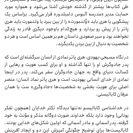
طی کتاب‌ها بیشتر از گذشته خودش آشنا می‌شود و همواره مورد
حمایت مدیر «مدرسه آلبوس دامبلدور» قرار می‌گیرد. براساس یک
پیشگویی یا هری باید «وُلدمورت» را از بین ببرد یا ولدمورت باید هری
پاتر را از پیش رو بردارد و هیچ‌کدام باوجود دیگری قادر به زندگی
نخواهند بود و سیر صعودی داستان هم بر همین اساس است و هر دو
شخصیت به دنبال از بین بردن یکدیگرند.
در نگاه مسیحی-یهودی، هری پاتر نمادی از انسان سرگشته‌ای است که
پدر جادوگرش او را تنها گذاشته و او برای کسب هویت و رهایی از
کسالت دنیای واقع به جهان جادوگران سفر می‌کند. پدر در اینجا
نمادی از خدای انسانی یهودیت است و هری پاتر نماد انسان؛ عنصر
اصلی برای هویت بخشی به شخصیت‌ها «جادوگری» ست یا همان
عرفان کابالیستی.
در خداشناسی کابالیسم نه‌تنها دیدگاه تکثر خدایان (همچون تفکر
یونانی) وجود دارد بلکه خداوند صورت دوگانه مذکر و مؤنث به خود
گرفته، پدر آسمانی و مادر آسمانی که اولین شکل‌های خدایی بودند.
کابالیست‌ها برای توضیح چگونگی آمیزش این دو و ایجاد آفرینش