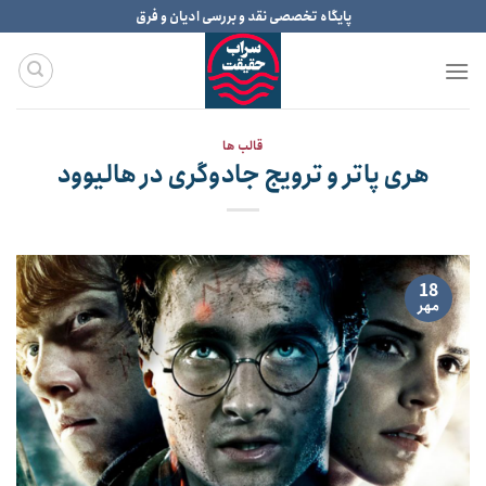
Ski
پایگاه تخصصی نقد و بررسی ادیان و فرق
t
conten
قالب ها
هری پاتر و ترویج جادوگری در هالیوود
18
مهر