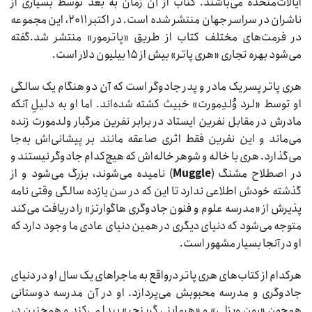
ایالات‌متحده می‌باشند. کتاب از آن زمان به بعد توسط بسیاری از
ناشران در سراسر جهان منتشر شده است. در اکتبر ۲۰۱۱، این مجموعه
در فرمت‌های مختلف کتاب از طریق «پاترمور» منتشر شد.گفته
می‌شود بهره تجاری «هری پاتر» بیش از ۱۵ بیلیون دلار است.
هری پاتر پسر یک مادر و پدر جادوگر است که آن دو هنگام یک سالگی
او توسط «لرد وُلدِمورت» خبیث کشته شده‌اند. اما او به دلیلِ آنکه
مادرش در مقابل نفرین ایستاد در برابر نفرین مرگبار ولدمورت زنده
می‌ماند و این نفرین فقط اثری صاعقه مانند بر پیشانی‌اش به‌جا
می‌گذارد. هری با خاله و شوهر خاله‌اش که هیچ‌کدام جادوگر نیستند و
در اصطلاح مشنگ (
Muggle
) نامیده می‌شوند، بزرگ می‌شود و از
گذشته خودش اطلاعی ندارد تا این که در سن یازده سالگی وقتی نامه
پذیرش از «مدرسه علوم و فنون جادوگری هاگوارتز» را دریافت می‌کند
متوجه می‌شود که دنیای دیگری در همین دنیای عادی ما وجود دارد که
او در آنجا بسیار مشهور است.
هرکدام از کتاب‌های هری پاتر درواقع به ماجراهای یک سال او در دنیای
جادوگری و مدرسه محبوبش می‌پردازد. او در آن مدرسه دوستانی
همچون «رون ویزلی» و «هرماینی گرینجر» پیدا می‌کند و همچنین در