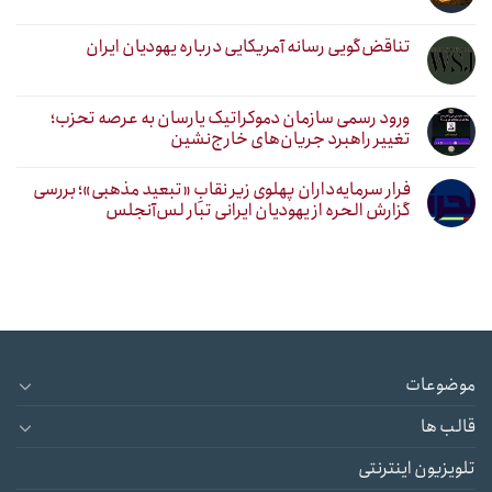
تناقض‌گویی رسانه آمریکایی درباره یهودیان ایران
ورود رسمی سازمان دموکراتیک یارسان به عرصه تحزب؛
تغییر راهبرد جریان‌های خارج‌نشین
فرار سرمایه‌داران پهلوی زیر نقابِ «تبعید مذهبی»؛ بررسی
گزارش الحره از یهودیان ایرانی تبار لس‌آنجلس
موضوعات
قالب ها
تلویزیون اینترنتی