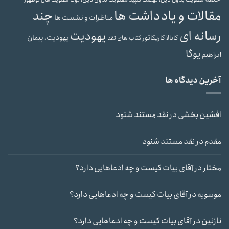
مقالات و یادداشت ها
چند
مناظرات و نشست ها
رسانه ای
یهودیت
یهودیت، پیمان
کابالا
کاریکاتور
کتاب های نقد
یوگا
ابراهیم
آخرین دیدگاه ها
افشین بخشی
در
نقد مستند شنود
مقدم
در
نقد مستند شنود
مختار
در
آقای بیات کیست و چه ادعاهایی دارد؟
موسویه
در
آقای بیات کیست و چه ادعاهایی دارد؟
نازنین
در
آقای بیات کیست و چه ادعاهایی دارد؟