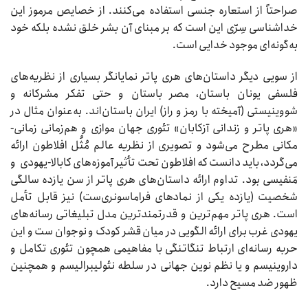
صراحتاً از استعاره جنسی استفاده می‌کنند. از خصایص مرموز این
خداشناسی سِرّی این است که بر مبنای آن بشر خلق نشده بلکه خود
به‌گونه‌ای موجود خدایی است.
از سویی دیگر داستان‌های هری پاتر نمایانگر بسیاری از نظریه‌های
فلسفی یونان باستان، مصر باستان و حتی تفکر مشرکانه و
شووینیستی (آمیخته با رمز و راز) ایران باستان‌اند. به‌عنوان مثال در
«هری پاتر و زندانی آزکابان» تئوری جهان موازی و هم‌زمانی زمانی-
مکانی مطرح می‌شود و تصویری از نظریه عالم مُثُل افلاطون ارائه
می‌گردد، باید دانست که افلاطون تحت تأثیر آموزه‌های کابالا-یهودی و
مَنفیسی بود. تداوم ارائه داستان‌های هری پاتر از سن یازده سالگی
شخصیت (یازده یکی از نمادهای فراماسونری‌ست) نیز قابل تأمل
است. هری پاتر مهم‌ترین و قدرتمندترین مدل تبلیغاتی رسانه‌های
یهودی غرب برای ارائه الگویی در میان قشر کودک و نوجوان ست و این
حربه رسانه‌ای ارتباط تنگاتنگی با مفاهیمی همچون تئوری تکامل و
داروینیسم و یا نظم نوین جهانی در سلطه نئولیبرالیسم و همچنین
ظهور ضد مسیح دارد.