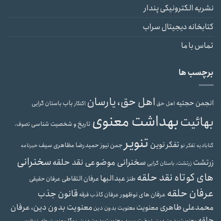
نشریه الکترونیکی پندار
کتابخانه دیجیتال سراب
تماس با ما
برچسب ها
اهل حق، یارسان
انجمن حجتیه
باب
باستان گرایی
اهل حق
اکنکار
بهداشت معنوی
بهائیت
تاریخ و شخصیت شناسی
تصوف،
تنویر
تفکر نوین
حمیدرضا مظاهری سیف
جمن نیوز
گنابادیه
تفکر نو
خبرنامه
سخنرانی
سخنرانی موضوعی نقد حلقه
زرتشت
زرتشت، باستان گرایی
های کوتاه نقد حلقه
عبدالبها
عرفان التقاطی
طنز
عرفان حقیقی
عرفان حلقه
قانون جذب
عرفان های نوظهور
عرفان کاذب
فرقه
محمدعلی طاهری
معنویت بدون دین، عرفان
معنویت
معنویت بدون دین
حلقه
معنویت بدون دین، یوگا
معنویت بدون دین، نهضت سپید
معنویت های نوظهور