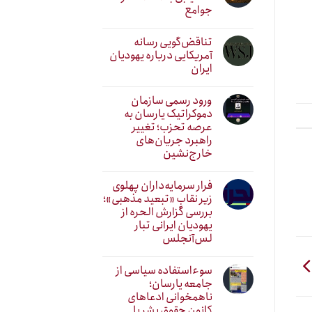
جوامع
تناقض‌گویی رسانه
آمریکایی درباره یهودیان
ایران
ورود رسمی سازمان
دموکراتیک یارسان به
عرصه تحزب؛ تغییر
راهبرد جریان‌های
خارج‌نشین
فرار سرمایه‌داران پهلوی
زیر نقابِ «تبعید مذهبی»؛
بررسی گزارش الحره از
یهودیان ایرانی تبار
لس‌آنجلس
سوءاستفاده سیاسی از
جامعه یارسان؛
ناهمخوانی ادعاهای
کانون حقوق بشر با