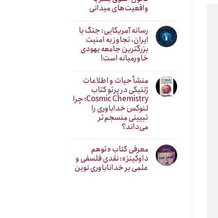
واقعیت‌های میدانی
رسانه آمریکایی: جنگ با
ایران، تجاوز به امنیت
بزرگترین جامعه یهودی
خاورمیانه است!
منشأ حیات و اطلاعات
ژنتیکی در پرتو کتاب
Cosmic Chemistry؛ چرا
لنوکس خداباوری را
تبیینی منسجم‌تر
می‌داند؟
معرفی کتاب «توهم
داوکینز»: نقدی فلسفی و
علمی بر خداناباوری نوین