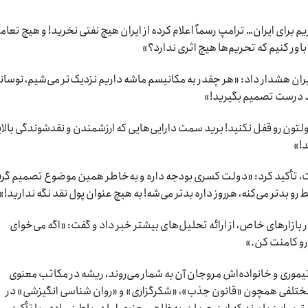
 برای ایران… ترامپ رسماً اعلام کرده از ایران هیچ نفتی نخرید! و هیچ تعام
باور کنیم که تحریم‌ها هیچ اثری ندارد؟»
ایران هشدار داد: «هر چقدر به مکانیسم ماشه داریم نزدیک‌تر می‌شیم، نوسان
ید درست تصمیم بگیرید!»
ولتون رو قفل نکنید! برید سمت دارایی‌هایی که ارزشمندن و نقدشوندگی بالا
د!»
ت، تأکید کرد: «دولت کسری بودجه داره و به‌خاطر همین موضوع تصمیم گرف
 بازارهای خاص، از ارائه تحلیل‌های بیشتر خبر داد و گفت: «اگه می‌خوای
یموری و خانواده‌اش مروجان آن به شمار می‌روند، ریشه در مکاتب معنوی
ی مختلفی همچون «قانون جذب»، «شکرگزاری» و «روان شناسی انگیزشی» در