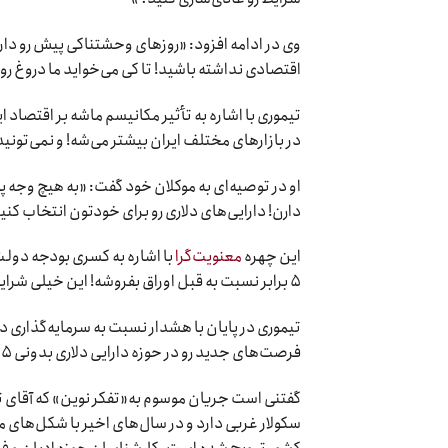
وی در ادامه افزود: «روزهای وحشتناکی پیش رو داریم
اقتصادی نداشته باشید! تا کی می‌خواید ما دروغ رو 
تیموری با اشاره به تأثیر مکانیسم ماشه بر اقتصاد 
در بازارهای مختلف ایران بیشتر می‌شه! و نمی‌تون
او در توصیه‌ای به موکلان خود گفت: «به هیچ وجه پ
دارن! دارایی‌های دلاری رو برای خودتون انتخاب کنی
این چهره
معنویت‌گرا
با اشاره به کسری بودجه دول
۵ برابر نسبت به قبل اوراق بفروشه! این خیلی شرایط رو بدتر می‌کنه، هرروز داره بدتر می‌شه! به هیچ عنوان پول نقد نگه ندارید!»
تیموری در پایان با هشدار نسبت به سرمایه‌گذاری در
فرصت‌های جدید رو در حوزه دارایی دلاری بدونی ۵ رو کامنت کن.»
گفتنی است جریان موسوم به«تفکر نوین» که آقای ت
سکولار غربی دارد و در سال‌های اخیر با شکل‌ها