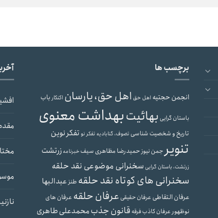
برچسب ها
آخری
اهل حق، یارسان
انجمن حجتیه
باب
اهل حق
اکنکار
افشی
بهداشت معنوی
بهائیت
باستان گرایی
مقدم
تفکر نوین
تاریخ و شخصیت شناسی
تصوف، گنابادیه
تفکر نو
تنویر
زرتشت
مختار
حمیدرضا مظاهری سیف
جمن نیوز
خبرنامه
سخنرانی موضوعی نقد حلقه
زرتشت، باستان گرایی
موسو
سخنرانی های کوتاه نقد حلقه
عبدالبها
طنز
عرفان حلقه
عرفان التقاطی
عرفان های
عرفان حقیقی
نازنی
قانون جذب
محمدعلی طاهری
نوظهور
عرفان کاذب
فرقه