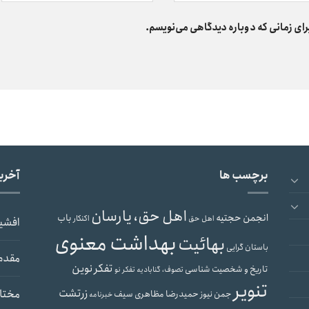
رای زمانی که دوباره دیدگاهی می‌نویسم.
برچسب ها
آخری
اهل حق، یارسان
انجمن حجتیه
باب
اهل حق
اکنکار
افشی
بهداشت معنوی
بهائیت
باستان گرایی
مقدم
تفکر نوین
تاریخ و شخصیت شناسی
تصوف، گنابادیه
تفکر نو
تنویر
زرتشت
مختار
حمیدرضا مظاهری سیف
جمن نیوز
خبرنامه