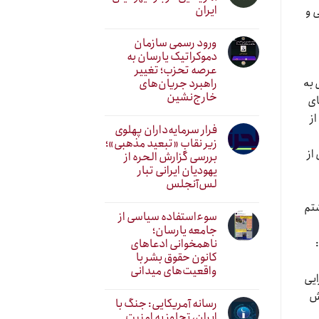
ایران
دسرای عمومی و
ورود رسمی سازمان
دموکراتیک یارسان به
عرصه تحزب؛ تغییر
سیدگی شده است ۱۷ زن از مردی بە
راهبرد جریان‌های
خارج‌نشین
ای
از
فرار سرمایه‌داران پهلوی
زیر نقابِ «تبعید مذهبی»؛
از
بررسی گزارش الحره از
یهودیان ایرانی تبار
لس‌آنجلس
شتم
سوءاستفاده سیاسی از
جامعه یارسان؛
ناهمخوانی ادعاهای
کانون حقوق بشر با
واقعیت‌های میدانی
ایی
رش
رسانه آمریکایی: جنگ با
ایران، تجاوز به امنیت