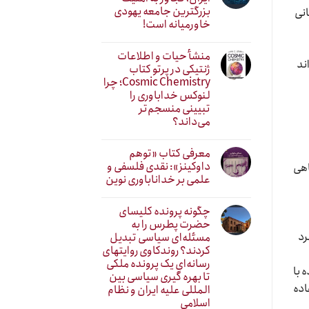
بزرگترین جامعه یهودی
انی
خاورمیانه است!
منشأ حیات و اطلاعات
ند
ژنتیکی در پرتو کتاب
Cosmic Chemistry؛ چرا
لنوکس خداباوری را
تبیینی منسجم‌تر
می‌داند؟
معرفی کتاب «توهم
داوکینز»: نقدی فلسفی و
اهی
علمی بر خداناباوری نوین
چگونه پرونده کلیسای
حضرت پطرس را به
رد
مسئله‌ای سیاسی تبدیل
کردند؟ روندکاوی روایتهای
رسانه‌ایِ یک پرونده ملکی
نده با
تا بهره گیری سیاسی بین
اده
المللی علیه ایران و نظام
اسلامی