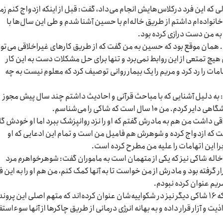
لی که این فرد درکلاس‌هایش انجام می‌داد، گفت: ‌قبل از اینکه ازدواج کنم زم
ه با خانواده‌ام داشتم از طریق خاله‌ام با حسین آشنا شدم و طی این سال‌ها با
ا بە من دست درازی کرده بود.
ج کردم. همان موقع بود که حسین بە من گفت که از طریق کارهای غیراخلاقی می‌توا
یچ تمتعی از این روابط نمی‌برد و تنها برای حل مشکلات دست بە این کار
هامات را رد کرد و مریم را یک بیمار روانی توصیف کرد که معلوم نیست بە چه
ت: ‌به دلیل آشنایی که با مباحث قرآنی و احادیث داشتم چند سال پیش مجوز
۱ سال است که شاکی را می‌شناسم.
قی داشت من هم بە مادرش گفتم که او را نزد روانپزشک ببرد اما او خودش گ
است که ازدواج کرده و شوهرش هم فامیل من است و تمام این ادعایی که او
را این اتهامات را علیه من مطرح کرده است.
 خاله شاکی نیز که یکی از متهمان است بە ماموران گفت‌: شوهرخواهرم مرد
ر گرفته بود و مادرش از من خواست تا بە آنها کمک کنم، من هم او را بە این ف
ریم عنوان کرده نبودم.
ادعای متهمان این پرونده در حالی عنوان می‌شود که ۱۶ شاکی دیگر نیز در شکواییه‌شان عنوان کرده‌اند که متهم اصلی این پرو
 و آزار قرار داده و بە بهانه انرژی درمانی از طریق چاکر‌ها از آنها سوءاستف