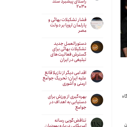
راستای پیشبرد سند
۲۰۳۰
فشار تشکیلات بهائی و
پارلمان اروپا بر دولت
مصر
دستورالعمل جدید
تشکیلات بهائی برای
گسترش فعالیت‌های
تبلیغی در ایران
اقدامی دیگر از نازیلا قانع
علیه ایران؛ تحریک جوامع
ارمنی و آشوری
ست چهار شنبه این هفته اتهاماتش در شعبه ۷۹ دادگاه
بهره‌گیری از ورزش برای
دستیابی به اهداف در
جوامع
تناقض‌گویی رسانه
ن
آمریکایی درباره یهودیان