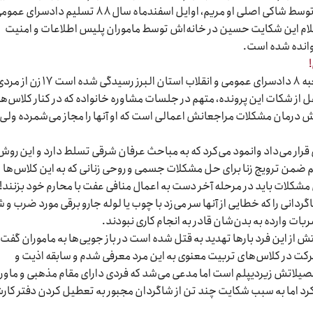
متهم می باشند. اولین شکایت از متهم این پرونده توسط شاکی اصلی او مریم، اوایل اسفندماه سال ۸۸ تسلیم دا
علام این شکایت حسین در خانه‌اش توسط ماموران پلیس اطلاعات و امنیت
وانده شده است.
دراین پرونده که تحت نظر قاضی کاظمی دادیار شعبه ۸ دادسرای عمومی و انقلاب استان البرز ر
نقل از شکات این پرونده، متهم در جلسات مشاوره خانواده که در کنار کلاس‌ه
روش درمان مشکلات مراجعانش اعمالی است که او آنها را مجاز می‌شمرده ولی 
قرار می‌داد وانمود می‌کرد که بە مباحث عرفان شرقی تسلط دارد و این روش 
تهم ضمن ترویج زنا برای حل مشکلات جسمی و روحی زنانی که بە این کلاس‌ها
مشکلات باید در مرحله آخر دست بە اعمال منافی عفت با محارم خود بزنند!
انی را که خطایی از آنها سر می‌زد با چوب یا لوله جارو برقی مورد ضرب و 
ربات وارده بە بدن‌شان قادر بە انجام کاری نبودند.
گیری شکایتش از این فرد بارها تهدید بە قتل شده است در باز جویی‌ها بە ماموران گفت:
برای شرکت در کلاس‌های تربیت معنوی بە این مرد معرفی شدم و سابقه اذیت و
او بیکار و تحصیلاتش زیردیپلم است اما مدعی می‌شد که فردی دارای مقام مذهبی و ماور
ی‌کرد اما بە سبب شکایت چند تن از شاگردان مجبور بە تعطیل کردن دفتر کا