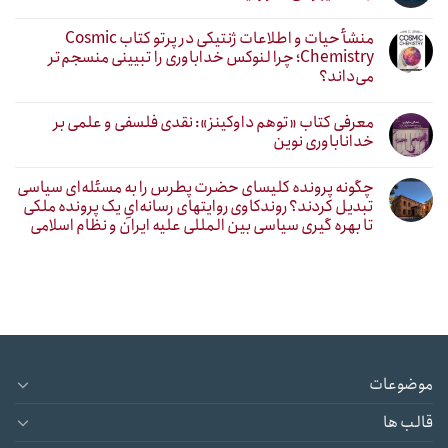
منشأ حیات و اطلاعات ژنتیکی در پرتو کتاب Cosmic
Chemistry؛ چرا لنوکس خداباوری را تبیینی منسجم‌تر
می‌داند؟
معرفی کتاب «توهم داوکینز»: نقدی فلسفی و علمی بر
خداناباوری نوین
چگونه پرونده کلیسای حضرت پطرس را به مسئله‌ای سیاسی
تبدیل کردند؟ روندکاوی روایتهای رسانه‌ایِ یک پرونده ملکی
تا بهره گیری سیاسی بین المللی علیه ایران و نظام اسلامی
موضوعات
قالب ها