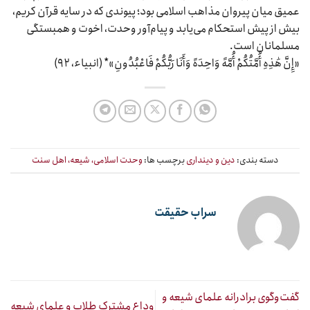
عمیق میان پیروان مذاهب اسلامی بود؛ پیوندی که در سایه قرآن کریم،
بیش از پیش استحکام می‌یابد و پیام‌آور وحدت، اخوت و همبستگی
مسلمانان است.
«إِنَّ هَٰذِهِ أُمَّتُکُمْ أُمَّهً وَاحِدَهً وَأَنَا رَبُّکُمْ فَاعْبُدُونِ»* (انبیاء، ۹۲)‬‬‬‬‬‬
دسته بندی:
دین و دینداری
برچسب ها:
وحدت اسلامی، شیعه، اهل سنت
سراب حقیقت
گفت‌وگوی برادرانه علمای شیعه و
وداع مشترک طلاب و علمای شیعه