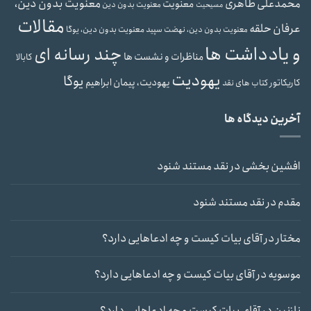
محمدعلی طاهری
معنویت بدون دین،
معنویت
معنویت بدون دین
مسیحیت
مقالات
عرفان حلقه
معنویت بدون دین، یوگا
معنویت بدون دین، نهضت سپید
و یادداشت ها
چند رسانه ای
مناظرات و نشست ها
کابالا
یهودیت
یوگا
یهودیت، پیمان ابراهیم
کاریکاتور
کتاب های نقد
آخرین دیدگاه ها
افشین بخشی
در
نقد مستند شنود
مقدم
در
نقد مستند شنود
مختار
در
آقای بیات کیست و چه ادعاهایی دارد؟
موسویه
در
آقای بیات کیست و چه ادعاهایی دارد؟
نازنین
در
آقای بیات کیست و چه ادعاهایی دارد؟