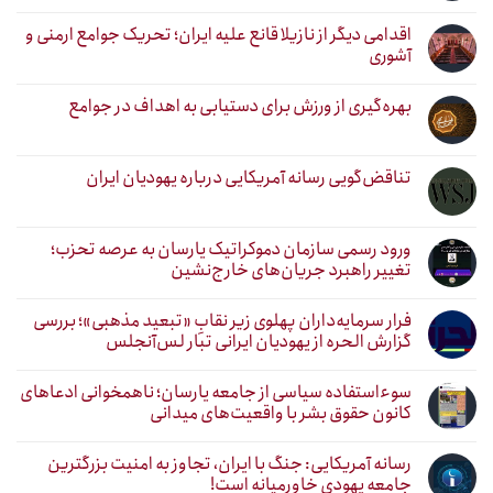
اقدامی دیگر از نازیلا قانع علیه ایران؛ تحریک جوامع ارمنی و
آشوری
بهره‌گیری از ورزش برای دستیابی به اهداف در جوامع
تناقض‌گویی رسانه آمریکایی درباره یهودیان ایران
ورود رسمی سازمان دموکراتیک یارسان به عرصه تحزب؛
تغییر راهبرد جریان‌های خارج‌نشین
فرار سرمایه‌داران پهلوی زیر نقابِ «تبعید مذهبی»؛ بررسی
گزارش الحره از یهودیان ایرانی تبار لس‌آنجلس
سوءاستفاده سیاسی از جامعه یارسان؛ ناهمخوانی ادعاهای
کانون حقوق بشر با واقعیت‌های میدانی
رسانه آمریکایی: جنگ با ایران، تجاوز به امنیت بزرگترین
جامعه یهودی خاورمیانه است!