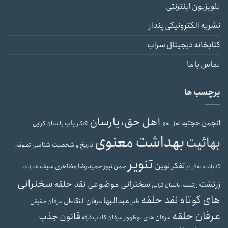
تلویزیون اینترنتی
نشریه الکترونیکی پندار
کتابخانه دیجیتال سراب
تماس با ما
برچسب ها
اهل حق، یارسان
انجمن حجتیه
باب
باستان گرایی
اهل حق
اکنکار
بهداشت معنوی
بهائیت
تاریخ و شخصیت شناسی
تصوف،
تنویر
تفکر نوین
حمیدرضا مظاهری سیف
جمن نیوز
گنابادیه
تفکر نو
خبرنامه
سخنرانی
سخنرانی موضوعی نقد حلقه
زرتشت
زرتشت، باستان گرایی
های کوتاه نقد حلقه
عبدالبها
عرفان التقاطی
طنز
عرفان حقیقی
عرفان حلقه
قانون جذب
عرفان های نوظهور
عرفان کاذب
فرقه