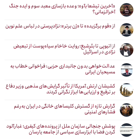
«آخرین تیشعا بآو»؛ وعده بازسازی معبد سوم و ایده جنگ
آخرالزمانی؟
از «قوم برگزیده» تا «ژن برتر»؛ نژادپرستی در لباس علم نوین
از اتیوپی تا بئرشبع؛ روایت خاخام سیاه‌پوست از تبعیض
نژادی در اسرائیل
عدالت‌خواهی بدون جانبداری حزبی: فراخوانی خطاب به
مسیحیان ایرانی
کشیشان ارتش آمریکا از تأثیر گرایش‌های مذهبی وزیر دفاع
بر ترفیع و ارزیابی‌ها ابراز نگرانی کردند
گزارش تازه از گسترش کلیساهای خانگی در ایران به‌رغم
فشارهای امنیتی
پوشش جنجالی سازمان ملل از پرونده‌های کیفری؛ غبارآلود
کردن فضا با ابزارسازی سیاسی از جامعه یارسان