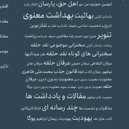
اهل حق، یارسان
انجمن حجتیه
باب
اهل حق
اکنکار
افشی
بهداشت معنوی
بهائیت
باستان گرایی
مقدم
تفکر نوین
تاریخ و شخصیت شناسی
تصوف، گنابادیه
تفکر نو
تنویر
زرتشت
مختار
حمیدرضا مظاهری سیف
جمن نیوز
خبرنامه
سخنرانی موضوعی نقد حلقه
زرتشت، باستان گرایی
موسو
سخنرانی های کوتاه نقد حلقه
عبدالبها
طنز
عرفان حلقه
عرفان التقاطی
عرفان های
عرفان حقیقی
نازنی
قانون جذب
محمدعلی طاهری
نوظهور
عرفان کاذب
فرقه
معنویت بدون دین، عرفان
معنویت
معنویت بدون دین
حلقه
معنویت بدون دین، یوگا
معنویت بدون دین، نهضت سپید
مقالات و یادداشت ها
معنویت های نوظهور
چند رسانه ای
مناظرات و نشست ها
کابالا
کاریکاتور
یهودیت
یوگا
یهودیت، پیمان ابراهیم
کتاب های نقد