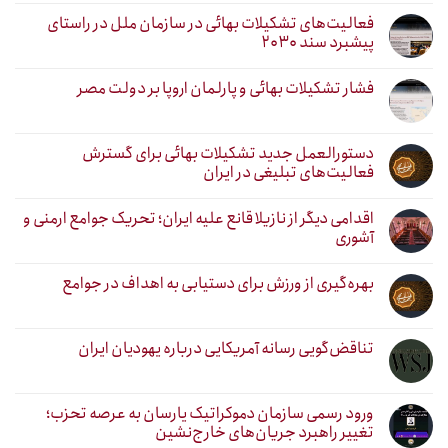
فعالیت‌های تشکیلات بهائی در سازمان ملل در راستای
پیشبرد سند ۲۰۳۰
فشار تشکیلات بهائی و پارلمان اروپا بر دولت مصر
دستورالعمل جدید تشکیلات بهائی برای گسترش
فعالیت‌های تبلیغی در ایران
اقدامی دیگر از نازیلا قانع علیه ایران؛ تحریک جوامع ارمنی و
آشوری
بهره‌گیری از ورزش برای دستیابی به اهداف در جوامع
تناقض‌گویی رسانه آمریکایی درباره یهودیان ایران
ورود رسمی سازمان دموکراتیک یارسان به عرصه تحزب؛
تغییر راهبرد جریان‌های خارج‌نشین