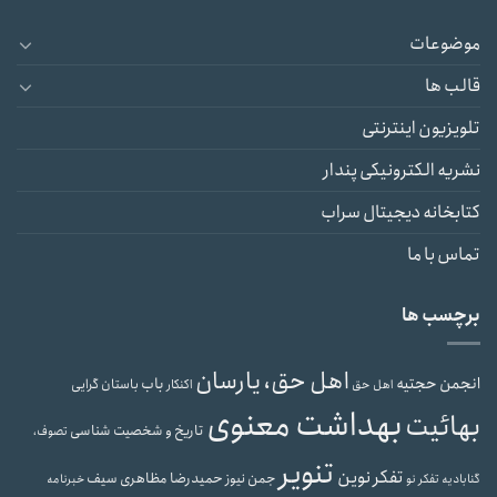
موضوعات
قالب ها
تلویزیون اینترنتی
نشریه الکترونیکی پندار
کتابخانه دیجیتال سراب
تماس با ما
برچسب ها
اهل حق، یارسان
انجمن حجتیه
باب
باستان گرایی
اهل حق
اکنکار
بهداشت معنوی
بهائیت
تاریخ و شخصیت شناسی
تصوف،
تنویر
تفکر نوین
حمیدرضا مظاهری سیف
جمن نیوز
گنابادیه
تفکر نو
خبرنامه