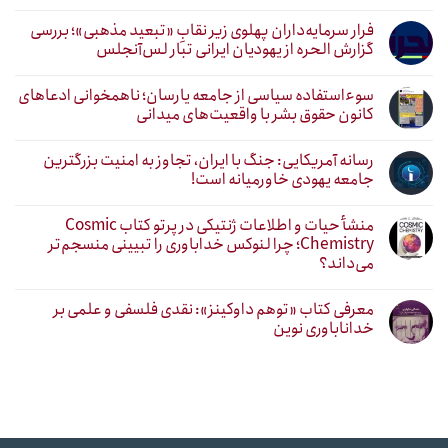
فرار سرمایه‌داران پهلوی زیر نقابِ «تبعید مذهبی»؛ بررسی
گزارش الحره از یهودیان ایرانی تبار لس‌آنجلس
سوءاستفاده سیاسی از جامعه یارسان؛ ناهمخوانی ادعاهای
کانون حقوق بشر با واقعیت‌های میدانی
رسانه آمریکایی: جنگ با ایران، تجاوز به امنیت بزرگترین
جامعه یهودی خاورمیانه است!
منشأ حیات و اطلاعات ژنتیکی در پرتو کتاب Cosmic
Chemistry؛ چرا لنوکس خداباوری را تبیینی منسجم‌تر
می‌داند؟
معرفی کتاب «توهم داوکینز»: نقدی فلسفی و علمی بر
خداناباوری نوین