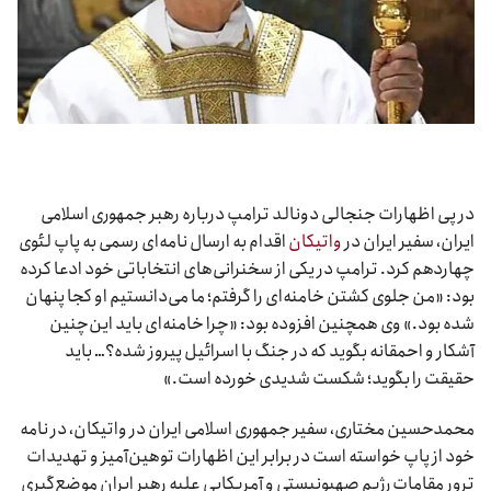
در پی اظهارات جنجالی دونالد ترامپ درباره رهبر جمهوری اسلامی
ایران، سفیر ایران در
واتیکان
اقدام به ارسال نامه‌ای رسمی به پاپ لئوی
چهاردهم کرد. ترامپ در یکی از سخنرانی‌های انتخاباتی خود ادعا کرده
بود: «من جلوی کشتن خامنه‌ای را گرفتم؛ ما می‌دانستیم او کجا پنهان
شده بود.» وی همچنین افزوده بود: «چرا خامنه‌ای باید این‌چنین
آشکار و احمقانه بگوید که در جنگ با اسرائیل پیروز شده؟… باید
حقیقت را بگوید؛ شکست شدیدی خورده است.»
محمدحسین مختاری، سفیر جمهوری اسلامی ایران در واتیکان، در نامه
خود از پاپ خواسته است در برابر این اظهارات توهین‌آمیز و تهدیدات
ترور مقامات رژیم صهیونیستی و آمریکایی علیه رهبر ایران موضع‌گیری