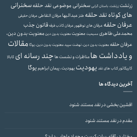
سخنرانی
سخنرانی موضوعی نقد حلقه
زرتشت
زرتشت، باستان گرایی
های کوتاه نقد حلقه
عبدالبها
عرفان التقاطی
طنز
عرفان حقیقی
عرفان حلقه
قانون جذب
عرفان های نوظهور
عرفان کاذب
فرقه
محمدعلی طاهری
معنویت بدون دین،
معنویت
معنویت بدون دین
مسیحیت
مقالات
عرفان حلقه
معنویت بدون دین، یوگا
معنویت بدون دین، نهضت سپید
و یادداشت ها
چند رسانه ای
مناظرات و نشست ها
کابالا
یهودیت
یوگا
یهودیت، پیمان ابراهیم
کاریکاتور
کتاب های نقد
آخرین دیدگاه ها
افشین بخشی
در
نقد مستند شنود
مقدم
در
نقد مستند شنود
مختار
در
آقای بیات کیست و چه ادعاهایی دارد؟