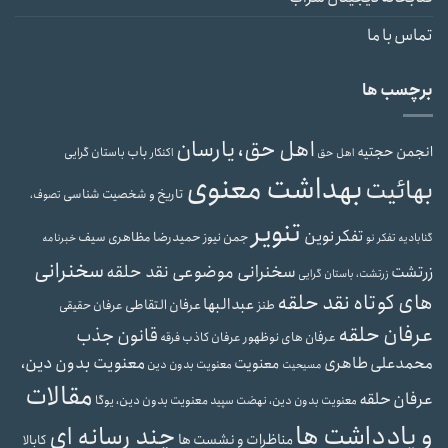
تماس با ما
برچسب ها
اهل حق، یارسان
انجمن حجتیه
باب
باستان گرایی
اهل حق
اکنکار
بهداشت معنوی
بهائیت
تاریخ و شخصیت شناسی
تصوف،
تنویر
تفکر نوین
حمیدرضا مظاهری سیف
جمن نیوز
گنابادیه
تفکر نو
خبرنامه
سخنرانی
سخنرانی موضوعی نقد حلقه
زرتشت
زرتشت، باستان گرایی
های کوتاه نقد حلقه
عبدالبها
عرفان التقاطی
طنز
عرفان حقیقی
عرفان حلقه
قانون جذب
عرفان های نوظهور
عرفان کاذب
فرقه
محمدعلی طاهری
معنویت بدون دین،
معنویت
معنویت بدون دین
مسیحیت
مقالات
عرفان حلقه
معنویت بدون دین، یوگا
معنویت بدون دین، نهضت سپید
و یادداشت ها
چند رسانه ای
مناظرات و نشست ها
کابالا