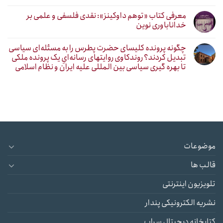
معرفی کتاب «توهم داوکینز»: نقدی فلسفی و علمی بر
خداناباوری نوین
چگونه پرونده کلیسای حضرت پطرس را به مسئله‌ای سیاسی
تبدیل کردند؟ روندکاوی روایتهای رسانه‌ایِ یک پرونده ملکی
تا بهره گیری سیاسی بین المللی علیه ایران و نظام اسلامی
موضوعات
قالب ها
تلویزیون اینترنتی
نشریه الکترونیکی پندار
کتابخانه دیجیتال سراب