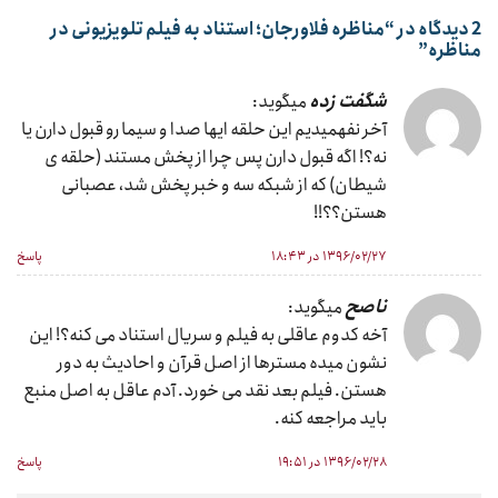
2 دیدگاه در “
مناظره فلاورجان؛ استناد به فیلم تلویزیونی در
مناظره
”
شگفت زده
میگوید:
آخر نفهمیدیم این حلقه ایها صدا و سیما رو قبول دارن یا
نه؟! اگه قبول دارن پس چرا از پخش مستند (حلقه ی
شیطان) که از شبکه سه و خبر پخش شد، عصبانی
هستن؟؟!!
۱۳۹۶/۰۲/۲۷ در ۱۸:۴۳
پاسخ
ناصح
میگوید:
آخه کدوم عاقلی به فیلم و سریال استناد می کنه؟! این
نشون میده مسترها از اصل قرآن و احادیث به دور
هستن. فیلم بعد نقد می خورد. آدم عاقل به اصل منبع
باید مراجعه کنه.
۱۳۹۶/۰۲/۲۸ در ۱۹:۵۱
پاسخ