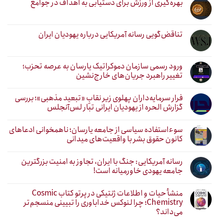
بهره‌گیری از ورزش برای دستیابی به اهداف در جوامع
تناقض‌گویی رسانه آمریکایی درباره یهودیان ایران
ورود رسمی سازمان دموکراتیک یارسان به عرصه تحزب؛
تغییر راهبرد جریان‌های خارج‌نشین
فرار سرمایه‌داران پهلوی زیر نقابِ «تبعید مذهبی»؛ بررسی
گزارش الحره از یهودیان ایرانی تبار لس‌آنجلس
سوءاستفاده سیاسی از جامعه یارسان؛ ناهمخوانی ادعاهای
کانون حقوق بشر با واقعیت‌های میدانی
رسانه آمریکایی: جنگ با ایران، تجاوز به امنیت بزرگترین
جامعه یهودی خاورمیانه است!
منشأ حیات و اطلاعات ژنتیکی در پرتو کتاب Cosmic
Chemistry؛ چرا لنوکس خداباوری را تبیینی منسجم‌تر
می‌داند؟