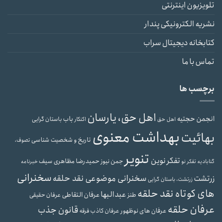
تلویزیون اینترنتی
نشریه الکترونیکی پندار
کتابخانه دیجیتال سراب
تماس با ما
برچسب ها
اهل حق، یارسان
انجمن حجتیه
باب
باستان گرایی
اهل حق
اکنکار
بهداشت معنوی
بهائیت
تاریخ و شخصیت شناسی
تصوف،
تنویر
تفکر نوین
حمیدرضا مظاهری سیف
جمن نیوز
گنابادیه
تفکر نو
خبرنامه
سخنرانی
سخنرانی موضوعی نقد حلقه
زرتشت
زرتشت، باستان گرایی
های کوتاه نقد حلقه
عبدالبها
عرفان التقاطی
طنز
عرفان حقیقی
عرفان حلقه
قانون جذب
عرفان های نوظهور
عرفان کاذب
فرقه