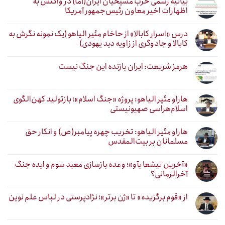
بیانیه رسمی حزب مسیحیان ایران(آما) در واکنش به
اظهارات اخیر معاون رئیس‌جمهور آمریکا
درس «اسرار کابالا» از حاخام مئیر الیاهو (یک نمونه نگرش به
کابالا و جادوگری از زاویه دید یهودی)
هرمز شریعت: ایران بازنده این جنگ نیست
هاراو مئیر الیاهو: پروژه «جنگ اسلام»؛ بازتولید کهن‌الگوی
اسلام‌هراسی صهیونیستی
هاراو مئیر الیاهو: تخریب چهره پیامبر(ص) و انکار حق
مسلمانان بر بیت‌المقدس
«آخرین تیشعا بآو»؛ وعده بازسازی معبد سوم و ایده جنگ
آخرالزمانی؟
از «قوم برگزیده» تا «ژن برتر»؛ نژادپرستی در لباس علم نوین