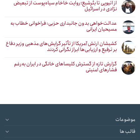
از اتیوپی تا بئرشبع؛ روایت خاخام سیاه‌پوست از تبعیض
نژادی در اسرائیل
عدالت‌خواهی بدون جانبداری حزبی: فراخوانی خطاب به
مسیحیان ایرانی
کشیشان ارتش آمریکا از تأثیر گرایش‌های مذهبی وزیر دفاع
بر ترفیع و ارزیابی‌ها ابراز نگرانی کردند
گزارش تازه از گسترش کلیساهای خانگی در ایران به‌رغم
فشارهای امنیتی
موضوعات
قالب ها