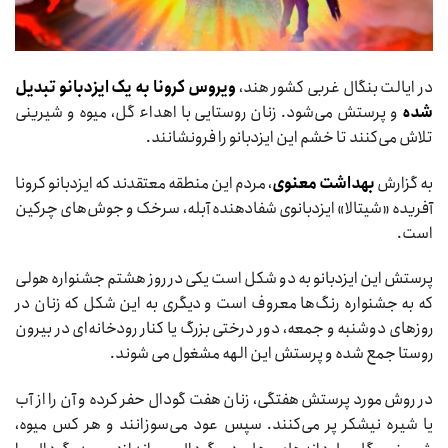
در ایالت بنگال غربی کشور هند،
ویروس کرونا به یک ایزدبانو تبدیل
شده
و پرستش می‌شود. زنان روستایی با اهداء گل، میوه و شیرینی
تلاش می‌کنند تا خشم این ایزدبانو را فرونشانند.
به گزارش
بهداشت معنوی
، مردم این منطقه معتقدند که ایزدبانو کرونا
آفریده «شیتالا» ایزدبانوی شفادهنده آبله، سرخک و جوش‌های چرکین
است.
پرستش این ایزدبانو به دو شکل است یکی در روز هشتم جشنواره هولی
که به جشنواره رنگ‌ها معروف است و دیگری به این شکل که زنان در
روزهای دوشنبه و جمعه، دور درختی بزرگ یا کنار رودخانه‌ای در بیرون
روستا جمع شده و پرستش این الهه مشغول می شوند.
در روش مورد پرستش هفتگی، زنان هفت گودال حفر کرده و آن را از آب
یا شیره نیشکر پر می‌کنند. سپس عود می‌سوزانند و هر کس میوه،