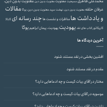
معنویت بدون دین،
محمدعلی طاهری
معنویت
مسیحیت
معنویت بدون دین
مقالات
عرفان حلقه
معنویت بدون دین، یوگا
معنویت بدون دین، نهضت سپید
و یادداشت ها
چند رسانه ای
مناظرات و نشست ها
کابالا
یهودیت
یوگا
یهودیت، پیمان ابراهیم
کاریکاتور
کتاب های نقد
آخرین دیدگاه ها
افشین بخشی
در
نقد مستند شنود
مقدم
در
نقد مستند شنود
مختار
در
آقای بیات کیست و چه ادعاهایی دارد؟
موسویه
در
آقای بیات کیست و چه ادعاهایی دارد؟
نازنین
در
آقای بیات کیست و چه ادعاهایی دارد؟