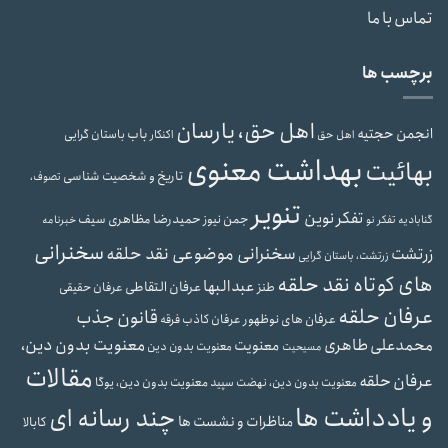
تماس با ما
برچسب ها
اهل حق، یارسان
انجمن حجتیه
باب
باستان گرایی
اهل حق
اکنکار
بهداشت معنوی
بهائیت
تاریخ و شخصیت شناسی
تصوف،
تنویر
تفکر نوین
حمیدرضا مظاهری سیف
جمن نیوز
گنابادیه
تفکر نو
خبرنامه
سخنرانی
سخنرانی موضوعی نقد حلقه
زرتشت
زرتشت، باستان گرایی
های کوتاه نقد حلقه
عبدالبها
عرفان التقاطی
طنز
عرفان حقیقی
عرفان حلقه
قانون جذب
عرفان های نوظهور
عرفان کاذب
فرقه
محمدعلی طاهری
معنویت بدون دین،
معنویت
معنویت بدون دین
مسیحیت
مقالات
عرفان حلقه
معنویت بدون دین، یوگا
معنویت بدون دین، نهضت سپید
و یادداشت ها
چند رسانه ای
مناظرات و نشست ها
کابالا