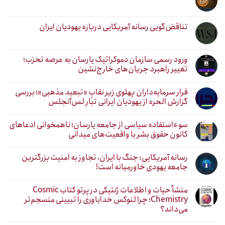
تناقض‌گویی رسانه آمریکایی درباره یهودیان ایران
ورود رسمی سازمان دموکراتیک یارسان به عرصه تحزب؛
تغییر راهبرد جریان‌های خارج‌نشین
فرار سرمایه‌داران پهلوی زیر نقابِ «تبعید مذهبی»؛ بررسی
گزارش الحره از یهودیان ایرانی تبار لس‌آنجلس
سوءاستفاده سیاسی از جامعه یارسان؛ ناهمخوانی ادعاهای
کانون حقوق بشر با واقعیت‌های میدانی
رسانه آمریکایی: جنگ با ایران، تجاوز به امنیت بزرگترین
جامعه یهودی خاورمیانه است!
منشأ حیات و اطلاعات ژنتیکی در پرتو کتاب Cosmic
Chemistry؛ چرا لنوکس خداباوری را تبیینی منسجم‌تر
می‌داند؟