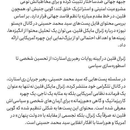
جبهه جهانی ضدساختار تثبیت کرده و برای مخاطبانش نوعی
مشروعیت امنیتی و استراتژیک خلق کند؛ گویی جنبش او، همچون
فلین، در خط مقدم مبارزه با نظم فاسد جهانی قرار دارد. بر اساس
بررسی محتوای فایل پست‌های سید محمد حسینی در کانال «پستو
نیوز» درباره ژنرال مایکل فلین، می‌توان یک تحلیل محتوا از انگیزه‌ها،
زمینه‌ها و اهداف احتمالی او از بزرگ‌نمایی این چهره آمریکایی ارائه
داد.
ژنرال فلین در آیینه‌ روایات رهبر ری‌استارت؛ از تحسین شخصی تا
اسطوره‌سازی سیاسی
در سلسله پست‌هایی که سید محمد حسینی، رهبر جریان ری‌استارت،
در کانال تلگرامی خود منتشر کرده، ژنرال مایکل فلین نه‌تنها به‌عنوان
یک فرمانده نظامی آمریکایی بلکه به مثابه یک ناجی، یک چهره
کاریزماتیک و گاهی «هم‌رزمانه» برای آرمان‌های شخصی و سیاسی‌اش
معرفی شده است. محتوای این پست‌ها به شکلی تنظیم شده که گویی
فلین نه صرفاً یک ژنرال، بلکه تجسمی از مقابله با «دولت پنهان» در
آمریکا و هم‌راستا با افکار انقلابی سید محمد حسینی است.