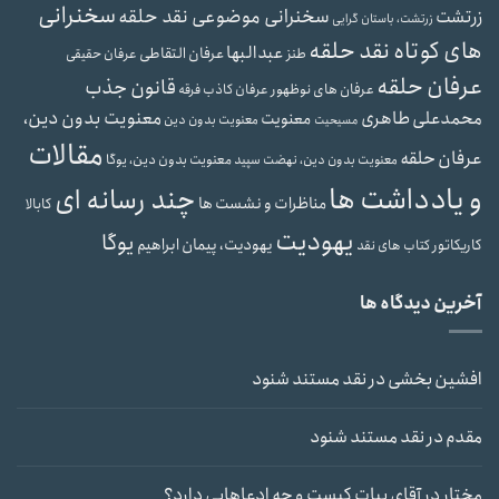
سخنرانی
سخنرانی موضوعی نقد حلقه
زرتشت
زرتشت، باستان گرایی
های کوتاه نقد حلقه
عبدالبها
عرفان التقاطی
طنز
عرفان حقیقی
عرفان حلقه
قانون جذب
عرفان های نوظهور
عرفان کاذب
فرقه
محمدعلی طاهری
معنویت بدون دین،
معنویت
معنویت بدون دین
مسیحیت
مقالات
عرفان حلقه
معنویت بدون دین، یوگا
معنویت بدون دین، نهضت سپید
و یادداشت ها
چند رسانه ای
مناظرات و نشست ها
کابالا
یهودیت
یوگا
یهودیت، پیمان ابراهیم
کاریکاتور
کتاب های نقد
آخرین دیدگاه ها
افشین بخشی
در
نقد مستند شنود
مقدم
در
نقد مستند شنود
مختار
در
آقای بیات کیست و چه ادعاهایی دارد؟