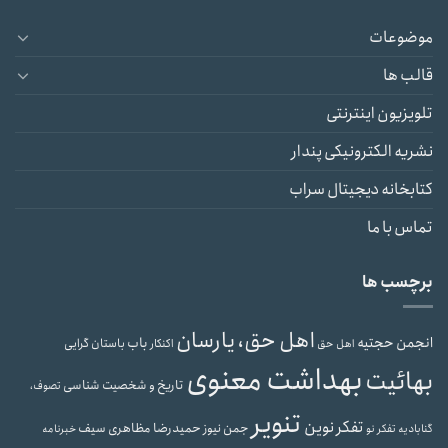
موضوعات
قالب ها
تلویزیون اینترنتی
نشریه الکترونیکی پندار
کتابخانه دیجیتال سراب
تماس با ما
برچسب ها
اهل حق، یارسان
انجمن حجتیه
باب
باستان گرایی
اهل حق
اکنکار
بهداشت معنوی
بهائیت
تاریخ و شخصیت شناسی
تصوف،
تنویر
تفکر نوین
حمیدرضا مظاهری سیف
جمن نیوز
گنابادیه
تفکر نو
خبرنامه