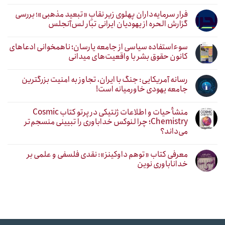
فرار سرمایه‌داران پهلوی زیر نقابِ «تبعید مذهبی»؛ بررسی
گزارش الحره از یهودیان ایرانی تبار لس‌آنجلس
سوءاستفاده سیاسی از جامعه یارسان؛ ناهمخوانی ادعاهای
کانون حقوق بشر با واقعیت‌های میدانی
رسانه آمریکایی: جنگ با ایران، تجاوز به امنیت بزرگترین
جامعه یهودی خاورمیانه است!
منشأ حیات و اطلاعات ژنتیکی در پرتو کتاب Cosmic
Chemistry؛ چرا لنوکس خداباوری را تبیینی منسجم‌تر
می‌داند؟
معرفی کتاب «توهم داوکینز»: نقدی فلسفی و علمی بر
خداناباوری نوین