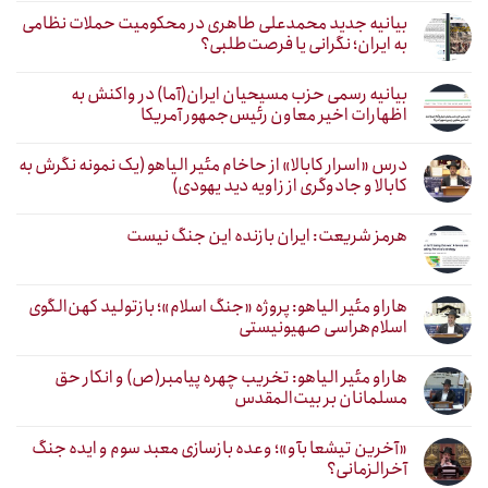
بیانیه جدید محمدعلی طاهری در محکومیت حملات نظامی
به ایران؛ نگرانی یا فرصت‌طلبی؟
بیانیه رسمی حزب مسیحیان ایران(آما) در واکنش به
اظهارات اخیر معاون رئیس‌جمهور آمریکا
درس «اسرار کابالا» از حاخام مئیر الیاهو (یک نمونه نگرش به
کابالا و جادوگری از زاویه دید یهودی)
هرمز شریعت: ایران بازنده این جنگ نیست
هاراو مئیر الیاهو: پروژه «جنگ اسلام»؛ بازتولید کهن‌الگوی
اسلام‌هراسی صهیونیستی
هاراو مئیر الیاهو: تخریب چهره پیامبر(ص) و انکار حق
مسلمانان بر بیت‌المقدس
«آخرین تیشعا بآو»؛ وعده بازسازی معبد سوم و ایده جنگ
آخرالزمانی؟