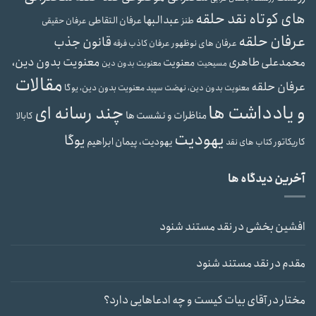
های کوتاه نقد حلقه
عبدالبها
عرفان التقاطی
طنز
عرفان حقیقی
عرفان حلقه
قانون جذب
عرفان های نوظهور
عرفان کاذب
فرقه
معنویت بدون دین،
محمدعلی طاهری
معنویت
مسیحیت
معنویت بدون دین
مقالات
عرفان حلقه
معنویت بدون دین، یوگا
معنویت بدون دین، نهضت سپید
و یادداشت ها
چند رسانه ای
مناظرات و نشست ها
کابالا
یهودیت
یوگا
یهودیت، پیمان ابراهیم
کاریکاتور
کتاب های نقد
آخرین دیدگاه ها
افشین بخشی
در
نقد مستند شنود
مقدم
در
نقد مستند شنود
مختار
در
آقای بیات کیست و چه ادعاهایی دارد؟