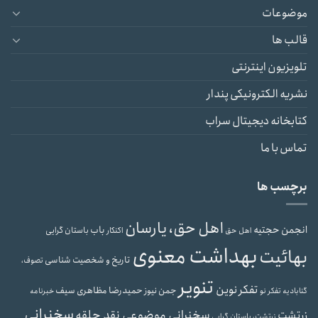
موضوعات
قالب ها
تلویزیون اینترنتی
نشریه الکترونیکی پندار
کتابخانه دیجیتال سراب
تماس با ما
برچسب ها
اهل حق، یارسان
انجمن حجتیه
باب
باستان گرایی
اهل حق
اکنکار
بهداشت معنوی
بهائیت
تاریخ و شخصیت شناسی
تصوف،
تنویر
تفکر نوین
حمیدرضا مظاهری سیف
جمن نیوز
گنابادیه
تفکر نو
خبرنامه
سخنرانی
سخنرانی موضوعی نقد حلقه
زرتشت
زرتشت، باستان گرایی