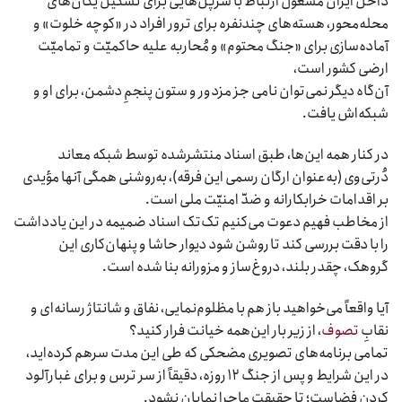
داخل ایران مشغول ارتباط با سرپل‌هایی برای تشکیل یگان‌های
محله‌محور، هسته‌های چندنفره برای ترور افراد در «کوچه خلوت» و
آماده‌سازی برای «جنگ محتوم» و مُحاربه علیه حاکمیّت و تمامیّت
ارضی کشور است،
آن‌گاه دیگر نمی‌توان نامی جز مزدور و ستون پنجمِ دشمن، برای او و
شبکه‌اش یافت.
در کنار همه این‌ها، طبق اسناد منتشرشده توسط شبکه معاند
دُر‌تی‌وی (به‌عنوان ارگان رسمی این فرقه)، به‌روشنی همگی آنها مؤیدی
بر اقدامات خرابکارانه و ضدّ امنیّت‌ ملی است.
از مخاطب فهیم دعوت می‌کنیم تک‌تک اسناد ضمیمه در این یادداشت
را با دقت بررسی کند تا روشن شود دیوار حاشا و پنهان‌کاری این
گروهک، چقدر بلند، دروغ‌ساز و مزورانه بنا شده است.
آیا واقعاً می‌خواهید باز هم با مظلوم‌نمایی، نفاق و شانتاژ رسانه‌ای و
نقابِ
تصوف
، از زیر بار این‌همه خیانت فرار کنید؟
تمامی برنامه‌های تصویری مضحکی که طی این مدت سرهم کرده‌اید،
در این شرایط و پس از جنگ ۱۲ روزه، دقیقاً از سر ترس و برای غبارآلود
کردن فضاست؛ تا حقیقتِ ماجرا نمایان نشود.