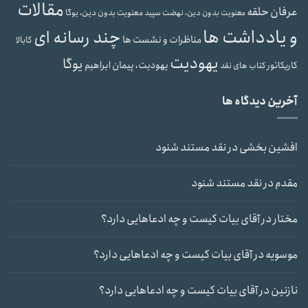
مقالات
عرفان حلقه
معنویت بدون دین، یوگا
معنویت بدون دین، نهضت سپید
و یادداشت ها
چند رسانه ای
مناظرات و نشست ها
کابالا
یهودیت
یوگا
یهودیت، پیمان ابراهیم
کاریکاتور
کتاب های نقد
آخرین دیدگاه ها
افشین بخشی
در
نقد مستند شنود
مقدم
در
نقد مستند شنود
مختار
در
آقای بیات کیست و چه ادعاهایی دارد؟
موسویه
در
آقای بیات کیست و چه ادعاهایی دارد؟
نازنین
در
آقای بیات کیست و چه ادعاهایی دارد؟