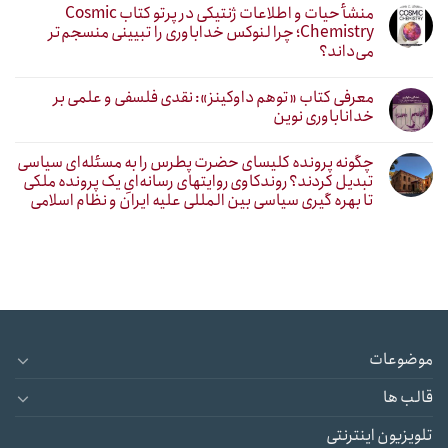
منشأ حیات و اطلاعات ژنتیکی در پرتو کتاب Cosmic
Chemistry؛ چرا لنوکس خداباوری را تبیینی منسجم‌تر
می‌داند؟
معرفی کتاب «توهم داوکینز»: نقدی فلسفی و علمی بر
خداناباوری نوین
چگونه پرونده کلیسای حضرت پطرس را به مسئله‌ای سیاسی
تبدیل کردند؟ روندکاوی روایتهای رسانه‌ایِ یک پرونده ملکی
تا بهره گیری سیاسی بین المللی علیه ایران و نظام اسلامی
موضوعات
قالب ها
تلویزیون اینترنتی