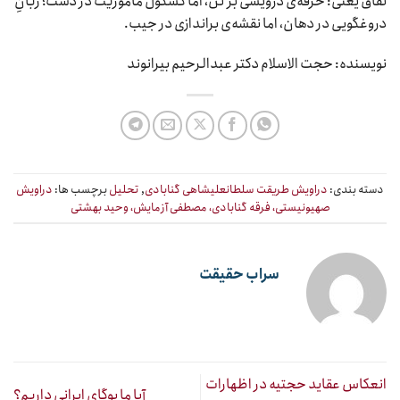
نفاق یعنی: خرقه‌ی درویشی بر تن، اما کشکول مأموریت در دست؛ زبانِ
دروغگویی در دهان، اما نقشه‌ی براندازی در جیب.
نویسنده: حجت الاسلام دکتر عبدالرحیم بیرانوند
دسته بندی:
دراویش طریقت سلطانعلیشاهی گنابادی
,
تحلیل
برچسب ها:
دراویش
صهیونیستی، فرقه گنابادی، مصطفی آزمایش، وحید بهشتی
سراب حقیقت
انعکاس عقاید حجتیه در اظهارات
آیا ما یوگای ایرانی داریم؟