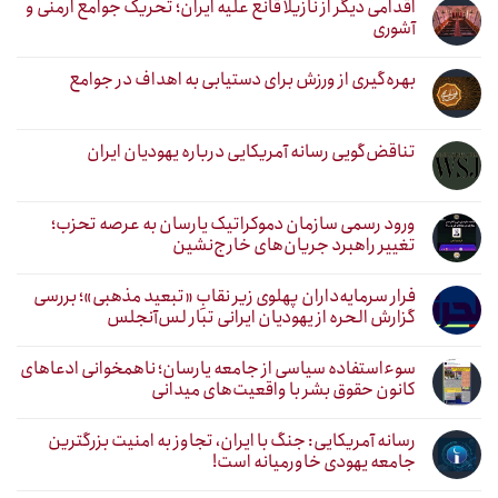
اقدامی دیگر از نازیلا قانع علیه ایران؛ تحریک جوامع ارمنی و
آشوری
بهره‌گیری از ورزش برای دستیابی به اهداف در جوامع
تناقض‌گویی رسانه آمریکایی درباره یهودیان ایران
ورود رسمی سازمان دموکراتیک یارسان به عرصه تحزب؛
تغییر راهبرد جریان‌های خارج‌نشین
فرار سرمایه‌داران پهلوی زیر نقابِ «تبعید مذهبی»؛ بررسی
گزارش الحره از یهودیان ایرانی تبار لس‌آنجلس
سوءاستفاده سیاسی از جامعه یارسان؛ ناهمخوانی ادعاهای
کانون حقوق بشر با واقعیت‌های میدانی
رسانه آمریکایی: جنگ با ایران، تجاوز به امنیت بزرگترین
جامعه یهودی خاورمیانه است!