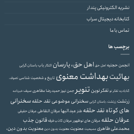
نشریه الکترونیکی پندار
کتابخانه دیجیتال سراب
تماس با ما
برچسب ها
اهل حق، یارسان
انجمن حجتیه
باب
باستان گرایی
اهل حق
اکنکار
بهداشت معنوی
بهائیت
تاریخ و شخصیت شناسی
تصوف،
تنویر
تفکر نوین
حمیدرضا مظاهری سیف
جمن نیوز
گنابادیه
تفکر نو
خبرنامه
سخنرانی
سخنرانی موضوعی نقد حلقه
زرتشت
زرتشت، باستان گرایی
های کوتاه نقد حلقه
عبدالبها
عرفان التقاطی
طنز
عرفان حقیقی
عرفان حلقه
قانون جذب
عرفان های نوظهور
عرفان کاذب
فرقه
محمدعلی طاهری
معنویت بدون دین،
معنویت
معنویت بدون دین
مسیحیت