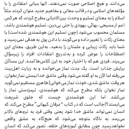
می‌دانند و هیچ اصلاحی صورت نمی‌دهند. آنها مبانی اعتقادی را با
مؤلفه‌های اسلامی و در قالب معانی و مفاهیم جدید عنوان کردند مثلاً
اسلام را به معنای تسلیم و وحدت بین‌الادیانی مطرح کردند که هر کس
اعم از مسیحی، بهائی،‌ یهودی یا حتی بی‌دین، تسلیم هوشمندی باشد،
مسلمان محسوب می‌شود (چون تسلیم این هوشمندی شده‌است) یا
معنای زکات را تغییر داده و می‌گویند با دادن پول به هدفی نمی‌رسید و
شما باید زکات زیبایی و علمتان را بدهید. به‌این طریق، معنای این
اصطلاحات را عوض کرده و به‌تدریج اعتقادات افراد را زیرسؤال
می‌برند. فردی هم که با اختیار خود به این کلاس‌ها آمده، این مسائل
برایش جذاب است. یک مدت نماز می‌خوانده و به زیارت اهل‌بیت
می‌رفته اما الآن به او گفته می‌شود وقتی عاشق خدا نیستی نماز نخوان،
هر وقت عاشق شدی، خودت نماز می‌خوانی(طاهری مستقیم نمی‌گوید
نماز نخوان بلکه مطرح می‌کند که هوشمندی، ترمزدستی نماز را
می‌کشد اما این هوشمندی چیست که جلوی شریعت
می‌ایستد؟)جالب است که در کتاب “عرفان کیهانی” مطرح می‌کند که
انسان نمی‌تواند عاشق خدا شود یعنی وقتی فرد به ترم‌های بالاتر
می‌رسد به ناگاه متوجه می‌شود که هیچ‌گاه به عشق واقعی
نخواهدرسید چون مطابق آموزه‌های حلقه، تصور می‌کند که انسان