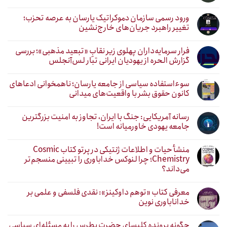
ورود رسمی سازمان دموکراتیک یارسان به عرصه تحزب؛
تغییر راهبرد جریان‌های خارج‌نشین
فرار سرمایه‌داران پهلوی زیر نقابِ «تبعید مذهبی»؛ بررسی
گزارش الحره از یهودیان ایرانی تبار لس‌آنجلس
سوءاستفاده سیاسی از جامعه یارسان؛ ناهمخوانی ادعاهای
کانون حقوق بشر با واقعیت‌های میدانی
رسانه آمریکایی: جنگ با ایران، تجاوز به امنیت بزرگترین
جامعه یهودی خاورمیانه است!
منشأ حیات و اطلاعات ژنتیکی در پرتو کتاب Cosmic
Chemistry؛ چرا لنوکس خداباوری را تبیینی منسجم‌تر
می‌داند؟
معرفی کتاب «توهم داوکینز»: نقدی فلسفی و علمی بر
خداناباوری نوین
چگونه پرونده کلیسای حضرت پطرس را به مسئله‌ای سیاسی