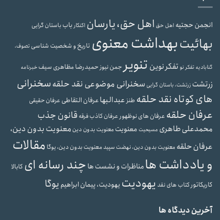
اهل حق، یارسان
انجمن حجتیه
باب
باستان گرایی
اهل حق
اکنکار
بهداشت معنوی
بهائیت
تاریخ و شخصیت شناسی
تصوف،
تنویر
تفکر نوین
حمیدرضا مظاهری سیف
جمن نیوز
گنابادیه
تفکر نو
خبرنامه
سخنرانی
سخنرانی موضوعی نقد حلقه
زرتشت
زرتشت، باستان گرایی
های کوتاه نقد حلقه
عبدالبها
عرفان التقاطی
طنز
عرفان حقیقی
عرفان حلقه
قانون جذب
عرفان های نوظهور
عرفان کاذب
فرقه
محمدعلی طاهری
معنویت بدون دین،
معنویت
معنویت بدون دین
مسیحیت
مقالات
عرفان حلقه
معنویت بدون دین، یوگا
معنویت بدون دین، نهضت سپید
و یادداشت ها
چند رسانه ای
مناظرات و نشست ها
کابالا
یهودیت
یوگا
یهودیت، پیمان ابراهیم
کاریکاتور
کتاب های نقد
آخرین دیدگاه ها