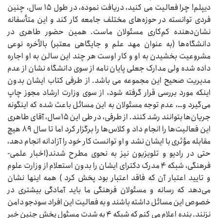
دیپلم! چرا فعالیت می کنید، دریافت نموده، در طول ۱۵ سال، چنین
فردی توانسته در حوزه‌های مختلف جامعه کار کند و این متأسفانه
نشان‌‌دهنده کم‌کاری مسئولان ماست. همین حضور طاهری در
دانشگاه‌ها (به عنوان مهد علم و جایگاهی معتبر) بالأخره نوعی
مشروعیت بخشیدن به او و کار اوست هر چند این سالن به او اجاره
داده شده ولی مدارک جعلی پایان نامه از سوی دانشگاه نشان از عدم
مدیریت صحیح این مجموعه می باشد. از طرفی کتاب ایشان بدون
اینکه مورد بررسی قرار گرفته شود، از سوی وزارت ارشاد مجوز چاپ
می‌‌گیرد و…، عدم توجه مسئولان به این مسائل باعث شده که اینگونه
جریان‌ها بتوانند رشد کنند. از طرفی، در طی این ۱۵سال، آقای طاهری
این فعالیت‌ها را انجام داد و کلاس‌ها را برگزار کرد اما تا سال ۸۹ هیچ
مقابله مؤثری با ایشان نشد و او توانست کار خود را آزادانه انجام دهد،
‌حتی در رادیو و تلویزیون نیز به نحوی مطرح شدند(اخبار علمی-
فرهنگی، شبکه ۴ مدرک دکترای ایشان را بدون استعلام از وزارت علوم
و تایید اعتبار آن که فاقد اعتبار بود پخش کرد ) همه اینها نشان
می‌دهد که رسانه و مسئولان فرهنگی ما باید آمادگی بیشتری در
خصوص این مسائل داشته باشند و به فعالیت این افراد سودجو دامن
نزنند. بنده اعلام می کنم که شبکه ۴ به شدت مسئول پخش چنین خبر