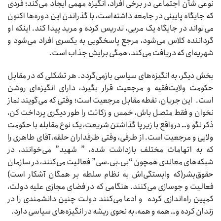
نوعی شأن اجتماعی در برخی افراد، انگیزه مهمی ایجاد می‌کند؛ فردی
که جایگاه پایینی در جامعه داشته‌است، ‌با گذراندن این دوره‌ها اکنون
می‌تواند در جایگاه یک مربی، تدریس کرده و مرید پیدا کند. اینکه او
گرداننده کلاس می‌شود، مرجع پاسخگویی به یکسری افراد می‌شود و
شهریه‌ای که دریافت می‌کند،‌ همگی برایش جذاب است.
بخش دیگر، به انگیزه‌های سیاسی بازمی‌گردد. هر تشکلی که در مقابل
حکومت ولایت‌فقیه و مرجعیت قرار بگیرد، دارای انگیزه‌ای روشن
است. این جریان، نقطه مقابل مرجعیت است؛ وقتی که می‌گویند نماز
نخوان و فقط متصل باش، خمس و زکاتت را طور دیگری پرداخت کن،
ذکر نگو و… درواقع با زیر پا گذاشتن شریعت، یک نوع مقابله با حکومت
ولایی و مرجعیت است. از طرفی، وقتی طرفداران حلقه، آقای طاهری را
که به اتهامات مختلف بازداشت شده، ” شهید” می‌خوانند، در
شبکه‌های معاندی همچون “بی.بی.سی” فعالیت می‌کنند،‌ در سازمان
حقوق‌بشر(که وابستگی‌اش به نظام سلطه بر همگان آشکار است)
فعالیت و جوسازی می‌کنند. هنگامی که در فضای مجازی علیه دولت،
کمپین راه‌اندازی کرده و ادعا می‌کنند دولت چنین دانشمندی را در
زندان کرده و… همه و همه، به نحوی ریشه در انگیزه‌های سیاسی دارد.