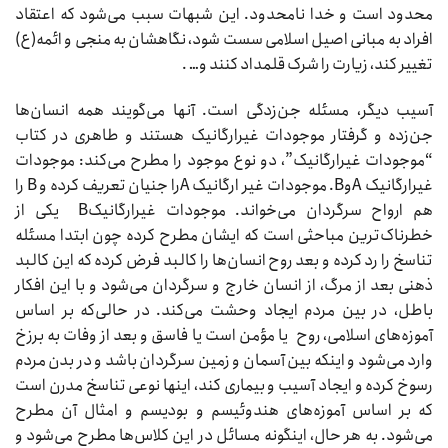
محدود است و خدا نامحدود. این شبهات سبب می‌شود که اعتقاد
افراد به مبانی اصیل اسلامی سست شود، نگاهشان به منجی و ائمه(ع)
تغییر کند، زیارت را شرک قلمداد کنند و… .
آسیب دیگر، مسئله جن‌زدگی است. آنها می‌گویند همه انسان‌ها
جن‌زده و گرفتار موجودات غیرارگانیک هستند و طاهری در کتاب
“موجودات غیرارگانیک”، دو نوع موجود را مطرح می‌کند: موجودات
غیرارگانیک AوB. موجودات غیر ارگانیک Aرا جنیان تعریف کرده و B را
هم ارواح سرگردان می‌خواند. ‌موجودات غیرارگانیکB ‌ یکی از
خطرناک‌ترین مباحثی است که ایشان مطرح کرده چون ابتدا مسئله
تناسخ را رد کرده و بعد روح انسان‌ها را کالبد فرض کرده که این کالبد
ذهنی بعد از مرگ، از انسان خارج و سرگردان می‌شود و با این افکار
باطل، در بین مردم ایجاد وحشت می‌کند. در حالی‌که بر اساس
آموزه‌های اسلامی، روح یا مؤمن است یا فاسق و بعد از وفات به برزخ
وارد می‌شود و اینکه بین آسمان و زمین سرگردان باشد و در بدن مردم
رسوخ کرده و ایجاد آسیب و بیماری کند، اینها نوعی تناسخ مدرن است
که بر اساس آموزه‌های هندوئیسم و بودیسم و امثال آن مطرح
می‌شود. به هر حال، اینگونه مسائل در این کلاس‌ها مطرح می‌شود و