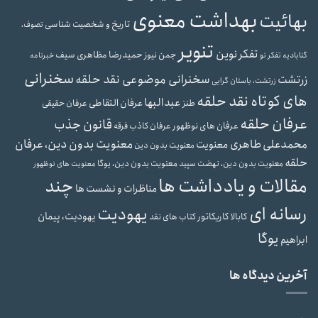
بهداشت معنوی
بهائیت
تاریخ و شخصیت شناسی
تصوف،
تنویر
تفکر نوین
حمیدرضا مظاهری سیف
جمن نیوز
گنابادیه
تفکر نو
خبرنامه
سخنرانی
سخنرانی موضوعی نقد حلقه
زرتشت
زرتشت، باستان گرایی
های کوتاه نقد حلقه
عبدالبها
عرفان التقاطی
طنز
عرفان حقیقی
عرفان حلقه
قانون جذب
عرفان های نوظهور
عرفان کاذب
فرقه
محمدعلی طاهری
معنویت بدون دین، عرفان
معنویت
معنویت بدون دین
حلقه
معنویت بدون دین، یوگا
معنویت بدون دین، نهضت سپید
معنویت های نوظهور
مقالات و یادداشت ها
چند
مناظرات و نشست ها
رسانه ای
یهودیت
یهودیت، پیمان
کابالا
کاریکاتور
کتاب های نقد
یوگا
ابراهیم
آخرین دیدگاه ها