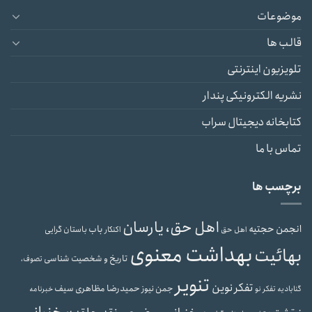
موضوعات
قالب ها
تلویزیون اینترنتی
نشریه الکترونیکی پندار
کتابخانه دیجیتال سراب
تماس با ما
برچسب ها
اهل حق، یارسان
انجمن حجتیه
باب
باستان گرایی
اهل حق
اکنکار
بهداشت معنوی
بهائیت
تاریخ و شخصیت شناسی
تصوف،
تنویر
تفکر نوین
حمیدرضا مظاهری سیف
جمن نیوز
گنابادیه
تفکر نو
خبرنامه