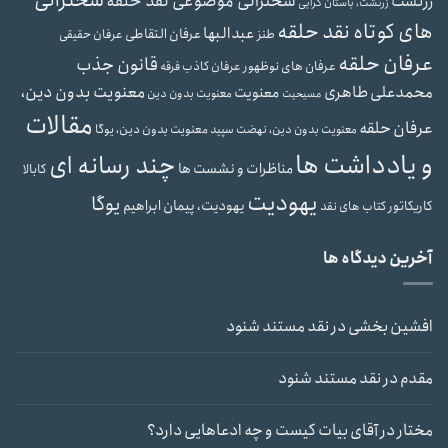
سخنرانی
سخنرانی موضوعی نقد حلقه
زرتشت
زرتشت، باستان گرایی
های کوتاه نقد حلقه
عبدالبها
عرفان التقاطی
طنز
عرفان حقیقی
عرفان حلقه
قانون جذب
عرفان های نوظهور
عرفان کاذب
فرقه
محمدعلی طاهری
معنویت بدون دین،
معنویت
معنویت بدون دین
مسیحیت
مقالات
عرفان حلقه
معنویت بدون دین، یوگا
معنویت بدون دین، نهضت سپید
و یادداشت ها
چند رسانه ای
مناظرات و نشست ها
کابالا
یهودیت
یوگا
یهودیت، پیمان ابراهیم
کاریکاتور
کتاب های نقد
آخرین دیدگاه ها
افشین بخشی
در
نقد مستند شنود
مقدم
در
نقد مستند شنود
مختار
در
آقای بیات کیست و چه ادعاهایی دارد؟