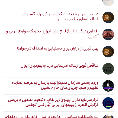
دستورالعمل جدید تشکیلات بهائی برای گسترش
فعالیت‌های تبلیغی در ایران
اقدامی دیگر از نازیلا قانع علیه ایران؛ تحریک جوامع ارمنی و
آشوری
بهره‌گیری از ورزش برای دستیابی به اهداف در جوامع
تناقض‌گویی رسانه آمریکایی درباره یهودیان ایران
ورود رسمی سازمان دموکراتیک یارسان به عرصه تحزب؛
تغییر راهبرد جریان‌های خارج‌نشین
فرار سرمایه‌داران پهلوی زیر نقابِ «تبعید مذهبی»؛ بررسی
گزارش الحره از یهودیان ایرانی تبار لس‌آنجلس
سوءاستفاده سیاسی از جامعه یارسان؛ ناهمخوانی ادعاهای