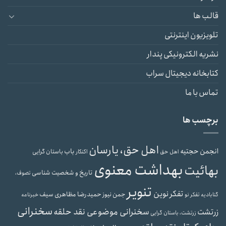
قالب ها
تلویزیون اینترنتی
نشریه الکترونیکی پندار
کتابخانه دیجیتال سراب
تماس با ما
برچسب ها
اهل حق، یارسان
انجمن حجتیه
باب
باستان گرایی
اهل حق
اکنکار
بهداشت معنوی
بهائیت
تاریخ و شخصیت شناسی
تصوف،
تنویر
تفکر نوین
حمیدرضا مظاهری سیف
جمن نیوز
گنابادیه
تفکر نو
خبرنامه
سخنرانی
سخنرانی موضوعی نقد حلقه
زرتشت
زرتشت، باستان گرایی