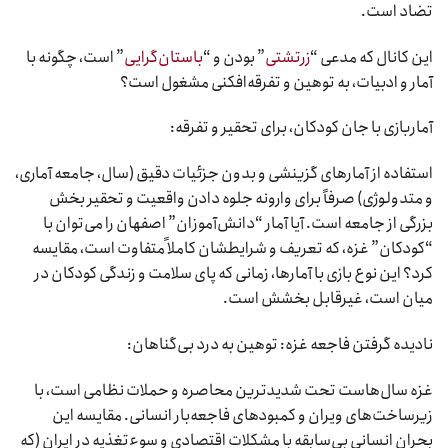
تضاد است.
این کانال که مدعی “
زرتشتی
” بودن و “
باستان‌گرایی
” است، چگونه با
آمار و ادبیات، به توهین و تفرقه‌افکنی مشغول است؟
آماربازی با جان کودکان، برای تحقیر و تفرقه:
استفاده از آمارهای گزینشی و بدون جزئیات دقیق (سال، جامعه آماری،
و متدولوژی) صرفاً برای وارونه جلوه دادن واقعیت و تحقیر بخش
بزرگی از جامعه است. آیا آمار “دانش‌آموزان” اصفهان را می‌توان با
“کودکان” غزه، که تعریف و شرایطشان کاملاً متفاوت است، مقایسه
کرد؟ این نوع بازی با آمارها، زمانی که پای سلامت و زندگی کودکان در
میان است، غیرقابل بخشش است.
نادیده گرفتن فاجعه غزه: توهین به درد بی‌گناهان:
غزه سال‌هاست تحت شدیدترین محاصره و حملات نظامی است، با
زیرساخت‌های ویران و کمبودهای فاجعه‌بار انسانی. مقایسه این
بحران انسانی بی‌سابقه با مشکلات اقتصادی و سوءتغذیه در ایران (که