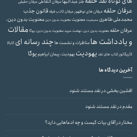
های کوتاه نقد حلقه
عبدالبها
عرفان التقاطی
طنز
عرفان حقیقی
عرفان حلقه
قانون جذب
عرفان های نوظهور
عرفان کاذب
فرقه
محمدعلی طاهری
معنویت بدون دین،
معنویت
معنویت بدون دین
مسیحیت
مقالات
عرفان حلقه
معنویت بدون دین، یوگا
معنویت بدون دین، نهضت سپید
و یادداشت ها
چند رسانه ای
مناظرات و نشست ها
کابالا
یهودیت
یوگا
یهودیت، پیمان ابراهیم
کاریکاتور
کتاب های نقد
آخرین دیدگاه ها
افشین بخشی
در
نقد مستند شنود
مقدم
در
نقد مستند شنود
مختار
در
آقای بیات کیست و چه ادعاهایی دارد؟