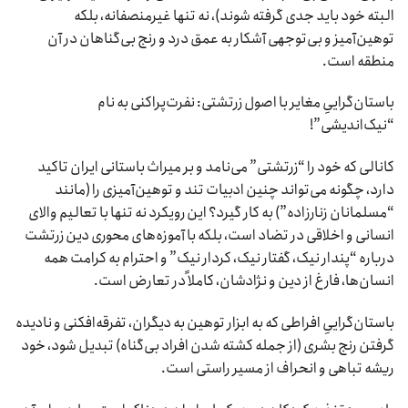
البته خود باید جدی گرفته شوند)، نه تنها غیرمنصفانه، بلکه
توهین‌آمیز و بی‌توجهی آشکار به عمق درد و رنج بی‌گناهان در آن
منطقه است.
باستان‌گراییِ مغایر با اصول زرتشتی: نفرت‌پراکنی به نام
“نیک‌اندیشی”!
کانالی که خود را “زرتشتی” می‌نامد و بر میراث باستانی ایران تاکید
دارد، چگونه می‌تواند چنین ادبیات تند و توهین‌آمیزی را (مانند
“مسلمانان زنارزاده”) به کار گیرد؟ این رویکرد نه تنها با تعالیم والای
انسانی و اخلاقی در تضاد است، بلکه با آموزه‌های محوری دین زرتشت
درباره “پندار نیک، گفتار نیک، کردار نیک” و احترام به کرامت همه
انسان‌ها، فارغ از دین و نژادشان، کاملاً در تعارض است.
باستان‌گراییِ افراطی که به ابزار توهین به دیگران، تفرقه‌افکنی و نادیده
گرفتن رنج بشری (از جمله کشته شدن افراد بی‌گناه) تبدیل شود، خود
ریشه تباهی و انحراف از مسیر راستی است.