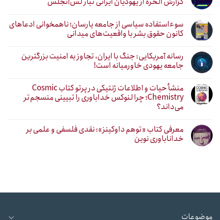
گزارش الحره از یهودیان ایرانی تبار لس‌آنجلس
سوءاستفاده سیاسی از جامعه یارسان؛ ناهمخوانی ادعاهای
کانون حقوق بشر با واقعیت‌های میدانی
رسانه آمریکایی: جنگ با ایران، تجاوز به امنیت بزرگترین
جامعه یهودی خاورمیانه است!
منشأ حیات و اطلاعات ژنتیکی در پرتو کتاب Cosmic
Chemistry؛ چرا لنوکس خداباوری را تبیینی منسجم‌تر
می‌داند؟
معرفی کتاب «توهم داوکینز»: نقدی فلسفی و علمی بر
خداناباوری نوین
موضوعات