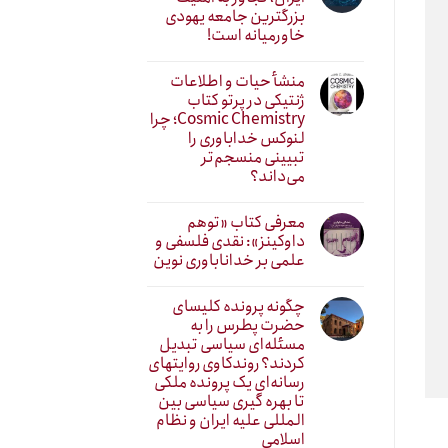
بزرگترین جامعه یهودی
خاورمیانه است!
منشأ حیات و اطلاعات
ژنتیکی در پرتو کتاب
Cosmic Chemistry؛ چرا
لنوکس خداباوری را
تبیینی منسجم‌تر
می‌داند؟
معرفی کتاب «توهم
داوکینز»: نقدی فلسفی و
علمی بر خداناباوری نوین
چگونه پرونده کلیسای
حضرت پطرس را به
مسئله‌ای سیاسی تبدیل
کردند؟ روندکاوی روایتهای
رسانه‌ایِ یک پرونده ملکی
تا بهره گیری سیاسی بین
المللی علیه ایران و نظام
اسلامی