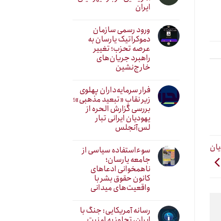
ایران
ورود رسمی سازمان
دموکراتیک یارسان به
عرصه تحزب؛ تغییر
راهبرد جریان‌های
خارج‌نشین
فرار سرمایه‌داران پهلوی
زیر نقابِ «تبعید مذهبی»؛
بررسی گزارش الحره از
یهودیان ایرانی تبار
لس‌آنجلس
یان
سوءاستفاده سیاسی از
جامعه یارسان؛
ناهمخوانی ادعاهای
کانون حقوق بشر با
واقعیت‌های میدانی
رسانه آمریکایی: جنگ با
ایران، تجاوز به امنیت