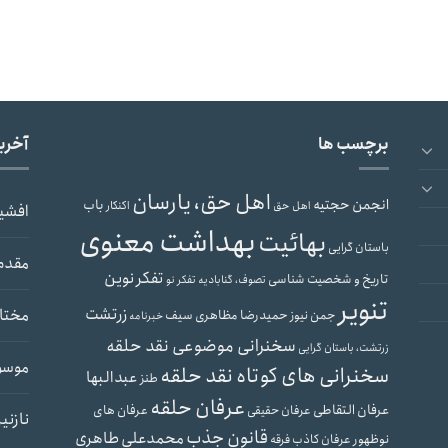
برچسب ها
آخری
اهل حق، یارسان
انجمن حجتیه
باب
اهل حق
اکنکار
افشی
بهداشت معنوی
بهائیت
باستان گرایی
مقدم
تفکر نوین
تاریخ و شخصیت شناسی
تصوف، گنابادیه
تفکر نو
تنویر
زرتشت
مختار
حمیدرضا مظاهری سیف
جمن نیوز
خبرنامه
سخنرانی موضوعی نقد حلقه
زرتشت، باستان گرایی
موسو
سخنرانی های کوتاه نقد حلقه
عبدالبها
طنز
عرفان حلقه
عرفان التقاطی
عرفان های
عرفان حقیقی
نازنی
قانون جذب
محمدعلی طاهری
نوظهور
عرفان کاذب
فرقه