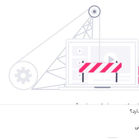
ارد؟
نی