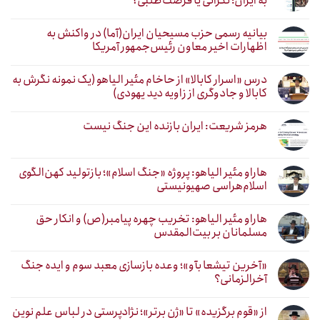
به ایران؛ نگرانی یا فرصت‌طلبی؟
بیانیه رسمی حزب مسیحیان ایران(آما) در واکنش به
اظهارات اخیر معاون رئیس‌جمهور آمریکا
درس «اسرار کابالا» از حاخام مئیر الیاهو (یک نمونه نگرش به
کابالا و جادوگری از زاویه دید یهودی)
هرمز شریعت: ایران بازنده این جنگ نیست
هاراو مئیر الیاهو: پروژه «جنگ اسلام»؛ بازتولید کهن‌الگوی
اسلام‌هراسی صهیونیستی
هاراو مئیر الیاهو: تخریب چهره پیامبر(ص) و انکار حق
مسلمانان بر بیت‌المقدس
«آخرین تیشعا بآو»؛ وعده بازسازی معبد سوم و ایده جنگ
آخرالزمانی؟
از «قوم برگزیده» تا «ژن برتر»؛ نژادپرستی در لباس علم نوین