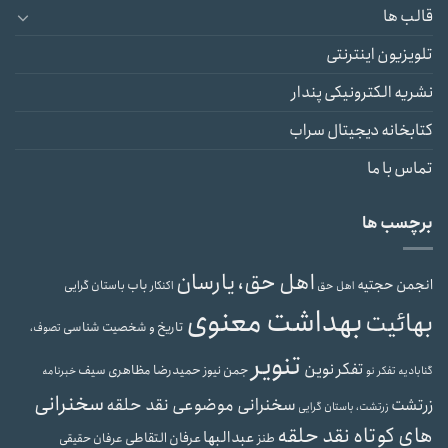
قالب ها
تلویزیون اینترنتی
نشریه الکترونیکی پندار
کتابخانه دیجیتال سراب
تماس با ما
برچسب ها
اهل حق، یارسان
انجمن حجتیه
باب
باستان گرایی
اهل حق
اکنکار
بهداشت معنوی
بهائیت
تاریخ و شخصیت شناسی
تصوف،
تنویر
تفکر نوین
حمیدرضا مظاهری سیف
جمن نیوز
گنابادیه
تفکر نو
خبرنامه
سخنرانی
سخنرانی موضوعی نقد حلقه
زرتشت
زرتشت، باستان گرایی
های کوتاه نقد حلقه
عبدالبها
عرفان التقاطی
طنز
عرفان حقیقی