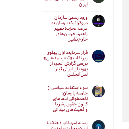
ایران
ورود رسمی سازمان
دموکراتیک یارسان به
عرصه تحزب؛ تغییر
راهبرد جریان‌های
خارج‌نشین
فرار سرمایه‌داران پهلوی
زیر نقابِ «تبعید مذهبی»؛
بررسی گزارش الحره از
یهودیان ایرانی تبار
لس‌آنجلس
سوءاستفاده سیاسی از
جامعه یارسان؛
ناهمخوانی ادعاهای
کانون حقوق بشر با
واقعیت‌های میدانی
رسانه آمریکایی: جنگ با
ایران، تجاوز به امنیت