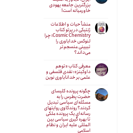
بزرگترین جامعه یهودی
خاورمیانه است!
منشأ حیات و اطلاعات
ژنتیکی در پرتو کتاب
Cosmic Chemistry؛ چرا
لنوکس خداباوری را
تبیینی منسجم‌تر
می‌داند؟
معرفی کتاب «توهم
داوکینز»: نقدی فلسفی و
علمی بر خداناباوری نوین
چگونه پرونده کلیسای
حضرت پطرس را به
مسئله‌ای سیاسی تبدیل
کردند؟ روندکاوی روایتهای
رسانه‌ایِ یک پرونده ملکی
تا بهره گیری سیاسی بین
المللی علیه ایران و نظام
اسلامی