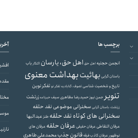
برچسب ها
آخری
اهل حق، یارسان
انجمن حجتیه
باب
اهل حق
اکنکار
افشی
بهداشت معنوی
بهائیت
باستان گرایی
مقدم
تفکر نوین
تاریخ و شخصیت شناسی
تصوف، گنابادیه
تفکر نو
تنویر
زرتشت
مختار
حمیدرضا مظاهری سیف
جمن نیوز
خبرنامه
سخنرانی موضوعی نقد حلقه
زرتشت، باستان گرایی
موسو
سخنرانی های کوتاه نقد حلقه
عبدالبها
طنز
عرفان حلقه
عرفان التقاطی
عرفان های
عرفان حقیقی
نازنی
قانون جذب
محمدعلی طاهری
نوظهور
عرفان کاذب
فرقه