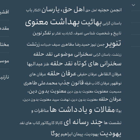
اهل حق، یارسان
انجمن حجتیه
باب
اهل حق
اکنکار
افشی
بهداشت معنوی
بهائیت
باستان گرایی
مقدم
تفکر نوین
تاریخ و شخصیت شناسی
تصوف، گنابادیه
تفکر نو
تنویر
زرتشت
مختار
حمیدرضا مظاهری سیف
جمن نیوز
خبرنامه
سخنرانی موضوعی نقد حلقه
زرتشت، باستان گرایی
موسو
سخنرانی های کوتاه نقد حلقه
عبدالبها
طنز
عرفان حلقه
عرفان التقاطی
عرفان های
عرفان حقیقی
نازنی
قانون جذب
محمدعلی طاهری
نوظهور
عرفان کاذب
فرقه
معنویت بدون دین،
معنویت
معنویت بدون دین
مسیحیت
عرفان حلقه
معنویت بدون دین،
معنویت بدون دین، نهضت سپید
مقالات و یادداشت ها
مناظرات و
یوگا
چند رسانه ای
نشست ها
کابالا
کاریکاتور
کتاب های نقد
یهودیت
یوگا
یهودیت، پیمان ابراهیم