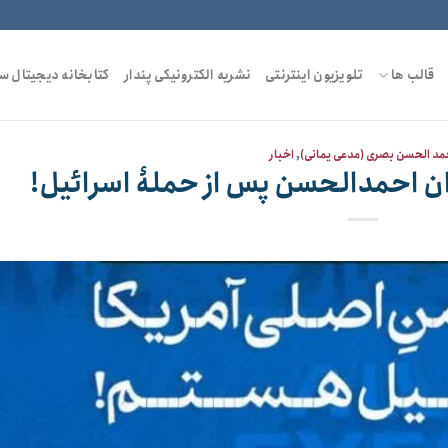
قالب ها
تلویزیون اینترنتی
نشریه الکترونیکی پندار
کتابخانه دیجیتال س
مد الحسن بصری (مدعی یمانی)
,
اخبار
 احمدالحسن پس از حملۀ اسرائیل!