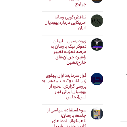
جوامع
تناقض‌گویی رسانه
آمریکایی درباره یهودیان
ایران
ورود رسمی سازمان
دموکراتیک یارسان به
عرصه تحزب؛ تغییر
راهبرد جریان‌های
خارج‌نشین
فرار سرمایه‌داران پهلوی
زیر نقابِ «تبعید مذهبی»؛
بررسی گزارش الحره از
یهودیان ایرانی تبار
لس‌آنجلس
سوءاستفاده سیاسی از
جامعه یارسان؛
ناهمخوانی ادعاهای
کانون حقوق بشر با