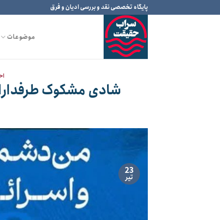
Ski
پایگاه تخصصی نقد و بررسی ادیان و فرق
t
conten
موضوعات
اح
شادی مشکوک طرفداران
23
تیر