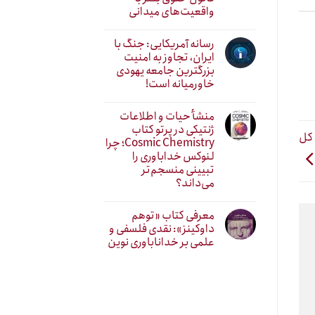
واقعیت‌های میدانی
رسانه آمریکایی: جنگ با
ایران، تجاوز به امنیت
بزرگترین جامعه یهودی
خاورمیانه است!
منشأ حیات و اطلاعات
ژنتیکی در پرتو کتاب
 کل
Cosmic Chemistry؛ چرا
لنوکس خداباوری را
تبیینی منسجم‌تر
می‌داند؟
معرفی کتاب «توهم
داوکینز»: نقدی فلسفی و
علمی بر خداناباوری نوین