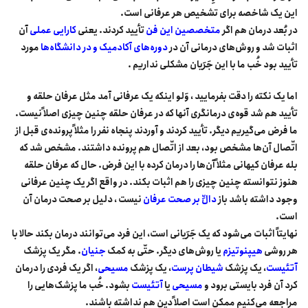
این یک شاخصه برای تشخیص هر عرفانی است.
در بُعد درمان هم اگر
متخصصین این فن
تأیید کردند. یعنی
کارایی عملی‌
آن
اثبات شد و روش‌های درمانی‌ آن در
دوره‌های آکادمیک و در دانشگاه‌ها
مورد
تأیید بود خُب ما با این جَرَیان مشکلی نداریم .
اما یک نکته را دقت بفرمایید ، وَلو اینکه یک عرفانی آمد مثل عرفان حلقه و
تأیید هم شد قوه‌ی درمانگری آنها که در عرفان حلقه چنین چیزی اصلاً نیست.
ما فرض می‌گیریم دیگر. تأیید کردند و آوردند پنجاه نفر را مثلاً پرونده‌ی قبل از
اتّصال آن‌ها مشخص بود، بعد از اتّصال هم پرونده داشتند. مشخص شد که
بله عرفان کیهانی مثلاً آن‌ها را درمان کرده با این فرض. حال که عرفان حلقه
هنوز نتوانسته چنین چیزی را هم اثبات بکند. در واقع اگر یک چنین عرفانی
وجود داشته باشد باز
دالِّ بر صحت عرفان
نیست ، دلیل بر صحت درمان آن
است.
نهایتاً اثبات می‌شود که یک جَرَیانی است، این فرد می‌توانند درمان بکند حالا با
هر روشی
هیپنوتیزم
یا روش‌های دیگر. حتّی به کمک
جنیان
. مگر یک پزشک
آتئیست
، یک پزشک
شیطان پرست
، یک پزشک
مسیحی
، اگر یک فردی را درمان
کرد آن فرد بایستی برود و
مسیحی
یا
آتئیست
بشود. خُب ما پزشک‌هایی را
مراجعه می‌کنیم ممکن است اصلاً دین هم نداشته باشند.