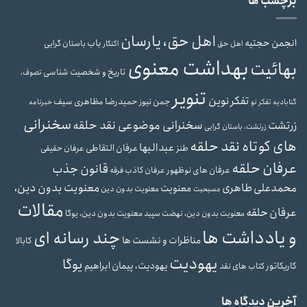
برچسب ها
اهل حق، یارسان
انجمن حجتیه
باب
باستان گرایی
اهل حق
اکنکار
بهداشت معنوی
بهائیت
تاریخ و شخصیت شناسی
تصوف،
تنویر
تفکر نوین
حمیدرضا مظاهری سیف
جمن نیوز
گنابادیه
تفکر نو
خبرنامه
سخنرانی
سخنرانی موضوعی نقد حلقه
زرتشت
زرتشت، باستان گرایی
های کوتاه نقد حلقه
عبدالبها
عرفان التقاطی
طنز
عرفان حقیقی
عرفان حلقه
قانون جذب
عرفان های نوظهور
عرفان کاذب
فرقه
محمدعلی طاهری
معنویت بدون دین،
معنویت
معنویت بدون دین
مسیحیت
مقالات
عرفان حلقه
معنویت بدون دین، یوگا
معنویت بدون دین، نهضت سپید
و یادداشت ها
چند رسانه ای
مناظرات و نشست ها
کابالا
یهودیت
یوگا
یهودیت، پیمان ابراهیم
کاریکاتور
کتاب های نقد
آخرین دیدگاه ها