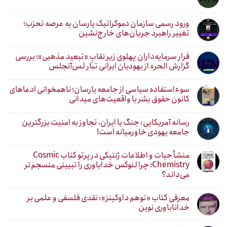
ورود رسمی سازمان دموکراتیک یارسان به عرصه تحزب؛
تغییر راهبرد جریان‌های خارج‌نشین
فرار سرمایه‌داران پهلوی زیر نقابِ «تبعید مذهبی»؛ بررسی
گزارش الحره از یهودیان ایرانی تبار لس‌آنجلس
سوءاستفاده سیاسی از جامعه یارسان؛ ناهمخوانی ادعاهای
کانون حقوق بشر با واقعیت‌های میدانی
رسانه آمریکایی: جنگ با ایران، تجاوز به امنیت بزرگترین
جامعه یهودی خاورمیانه است!
منشأ حیات و اطلاعات ژنتیکی در پرتو کتاب Cosmic
Chemistry؛ چرا لنوکس خداباوری را تبیینی منسجم‌تر
می‌داند؟
معرفی کتاب «توهم داوکینز»: نقدی فلسفی و علمی بر
خداناباوری نوین