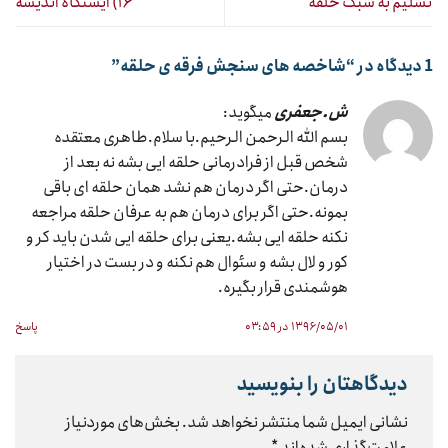
تسلیم به سبک حلقه
۱۶) ایستگاه اندیشه
1 دیدگاه در “
شاخصه های سنجش فرقه ی حلقه
”
ش.جعفری
میگوید:
بسم الله الرحمن الرحیم.با سلام.طاهری معتقده
شخص قبل از فرادرمانی حلقه ایی بشه نه بعد از
درمان.حتی اگر درمان هم نشد همان حلقه ای باقی
بمونه.حتی اگر برای درمان هم به عرفان حلقه مراجعه
نکنه حلقه ایی بشه.یعنی برای حلقه ایی شدن باید کر و
کور و لال بشه و سئوال هم نکنه و در بست در اختیار
هوشمندی قرار بگیره.
۱۳۹۶/۰۵/۰۱ در ۰۳:۵۹
پاسخ
دیدگاهتان را بنویسید
نشانی ایمیل شما منتشر نخواهد شد.
بخش‌های موردنیاز
علامت‌گذاری شده‌اند
*