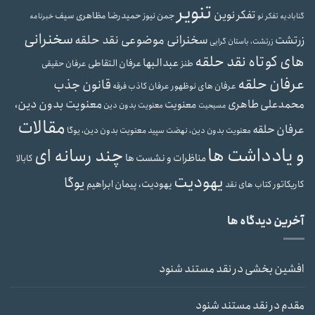
تنویر
تفکر نوین
حمیدرضا مظاهری سیف
جمن نیوز
گنابادیه
تفکر نو
خبرنامه
سخنرانی
سخنرانی موضوعی نقد حلقه
زرتشت
زرتشت، باستان گرایی
های کوتاه نقد حلقه
عبدالبها
عرفان التقاطی
طنز
عرفان حقیقی
عرفان حلقه
قانون جذب
عرفان های نوظهور
عرفان کاذب
فرقه
محمدعلی طاهری
معنویت بدون دین،
معنویت
معنویت بدون دین
مسیحیت
مقالات
عرفان حلقه
معنویت بدون دین، یوگا
معنویت بدون دین، نهضت سپید
و یادداشت ها
چند رسانه ای
مناظرات و نشست ها
کابالا
یهودیت
یوگا
یهودیت، پیمان ابراهیم
کاریکاتور
کتاب های نقد
آخرین دیدگاه ها
افشین بخشی
در
نقد مستند شنود
مقدم
در
نقد مستند شنود