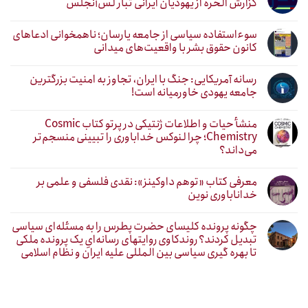
گزارش الحره از یهودیان ایرانی تبار لس‌آنجلس
سوءاستفاده سیاسی از جامعه یارسان؛ ناهمخوانی ادعاهای
کانون حقوق بشر با واقعیت‌های میدانی
رسانه آمریکایی: جنگ با ایران، تجاوز به امنیت بزرگترین
جامعه یهودی خاورمیانه است!
منشأ حیات و اطلاعات ژنتیکی در پرتو کتاب Cosmic
Chemistry؛ چرا لنوکس خداباوری را تبیینی منسجم‌تر
می‌داند؟
معرفی کتاب «توهم داوکینز»: نقدی فلسفی و علمی بر
خداناباوری نوین
چگونه پرونده کلیسای حضرت پطرس را به مسئله‌ای سیاسی
تبدیل کردند؟ روندکاوی روایتهای رسانه‌ایِ یک پرونده ملکی
تا بهره گیری سیاسی بین المللی علیه ایران و نظام اسلامی