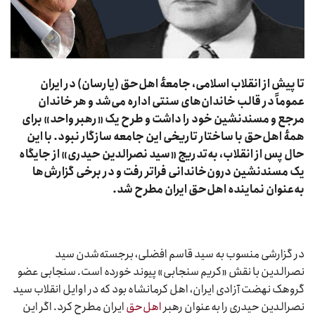
تا پیش از انقلاب اسلامی، جامعهٔ اهل‌حق (یارسان) در ایران
عموماً در قالب خاندان‌های سنتی اداره می‌شد و هر خاندان
مرجع و مسندنشین خود را داشت و طرح یک «رهبر واحد» برای
همهٔ اهل‌حق با ساختار تاریخی این جامعه سازگار نبود. با این
حال پس از انقلاب، به‌تدریج «سید نصرالدین حیدری» از جایگاه
یک مسندنشین درون‌خاندانی فراتر رفت و در برخی گزارش‌ها
به‌عنوان نماینده اهل‌حق ایران مطرح شد.
در گزارشی منسوب به سید قاسم افضلی، برجسته‌شدن سید
نصرالدین با نقش «کریم سنجابی» پیوند خورده است. سنجابی عضو
گروهک نهضت آزادی ایران، اهل کرمانشاه بود که در اوایل انقلاب سید
نصرالدین حیدری را به‌عنوان رهبر
اهل‌حق
ایران مطرح کرد. اگر این