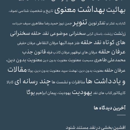
بهداشت معنوی
بهائیت
تاریخ و شخصیت شناسی
تصوف،
تنویر
تفکر نوین
حمیدرضا مظاهری سیف
جمن نیوز
گنابادیه
تفکر نو
خبرنامه
سخنرانی
سخنرانی موضوعی نقد حلقه
زرتشت
زرتشت، باستان گرایی
های کوتاه نقد حلقه
عبدالبها
عرفان التقاطی
طنز
عرفان حقیقی
عرفان حلقه
قانون جذب
عرفان های نوظهور
عرفان کاذب
فرقه
محمدعلی طاهری
معنویت بدون دین،
معنویت
معنویت بدون دین
مسیحیت
مقالات
عرفان حلقه
معنویت بدون دین، یوگا
معنویت بدون دین، نهضت سپید
و یادداشت ها
چند رسانه ای
مناظرات و نشست ها
کابالا
یهودیت
یوگا
یهودیت، پیمان ابراهیم
کاریکاتور
کتاب های نقد
آخرین دیدگاه ها
افشین بخشی
در
نقد مستند شنود