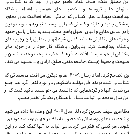
این محقق گفت: هدف بنیاد تغییر جهان آن بود که به شناسایی
سازمان ها و گروه ها و شخصیت های همسو با اهداف باشگاه
بوداپست بپردازد، یعنی کسانی که آمادگی انجام فعالیت های معنوی
به شکل جدید را دارند و کسانی که مایل نیستند نیاز به معنویت و دین
را بر اساس منابع و ادیان اصیل پاسخ دهند بلکه به دنبال پاسخ جدید
و حرف های متفاوتی هستند که می شود آنها را منطبق با چارچوب های
باشگاه بوداپست کرد. بنابراین، باشگاه کار خود را در حوزه های
مختلفی از جمله بحث اقتصاد، فرهنگ حکمت، بحث وحدت انسان و
طبیعت و محیط زیست، جامعه مدنی، صلح، آزادی و … تقسیم می کند.
وی تصریح کرد: اما در سال ۲۰۰۹ اتفاق دیگری می افتد، موسساتی که
شناسایی شده بودند طی برنامه باشکوهی در موزه لندن گرد هم جمع
می شوند. آنها در گردهمایی که داشتند می خواستند تاکید کنند که از
این سال به بعد می توانیم دنیا را با همکاری یکدیگر تغییر دهیم.
مظاهری سیف تصریح کرد: لذا سال ۲۰۰۹ این وعده ها داده می شود
و شخصیت ها و موسساتی که عضو بنیاد تغییر جهان بودند، دعوت می
شوند، هر کسی که فکر می کردند می تواند به آنها کمک کند در این
گردهمایی دعوت می شود، در آن مراسم بعد از صحبت ها و تبادل نظر