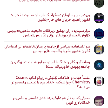
ورود رسمی سازمان دموکراتیک یارسان به عرصه تحزب؛
تغییر راهبرد جریان‌های خارج‌نشین
فرار سرمایه‌داران پهلوی زیر نقابِ «تبعید مذهبی»؛ بررسی
گزارش الحره از یهودیان ایرانی تبار لس‌آنجلس
سوءاستفاده سیاسی از جامعه یارسان؛ ناهمخوانی ادعاهای
کانون حقوق بشر با واقعیت‌های میدانی
رسانه آمریکایی: جنگ با ایران، تجاوز به امنیت بزرگترین
جامعه یهودی خاورمیانه است!
منشأ حیات و اطلاعات ژنتیکی در پرتو کتاب Cosmic
Chemistry؛ چرا لنوکس خداباوری را تبیینی منسجم‌تر
می‌داند؟
معرفی کتاب «توهم داوکینز»: نقدی فلسفی و علمی بر
خداناباوری نوین