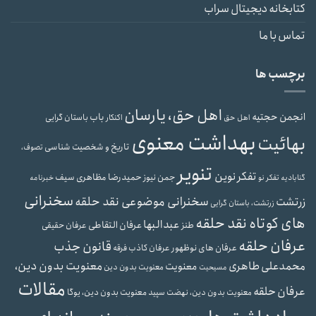
کتابخانه دیجیتال سراب
تماس با ما
برچسب ها
اهل حق، یارسان
انجمن حجتیه
باب
باستان گرایی
اهل حق
اکنکار
بهداشت معنوی
بهائیت
تاریخ و شخصیت شناسی
تصوف،
تنویر
تفکر نوین
حمیدرضا مظاهری سیف
جمن نیوز
گنابادیه
تفکر نو
خبرنامه
سخنرانی
سخنرانی موضوعی نقد حلقه
زرتشت
زرتشت، باستان گرایی
های کوتاه نقد حلقه
عبدالبها
عرفان التقاطی
طنز
عرفان حقیقی
عرفان حلقه
قانون جذب
عرفان های نوظهور
عرفان کاذب
فرقه
محمدعلی طاهری
معنویت بدون دین،
معنویت
معنویت بدون دین
مسیحیت
مقالات
عرفان حلقه
معنویت بدون دین، یوگا
معنویت بدون دین، نهضت سپید