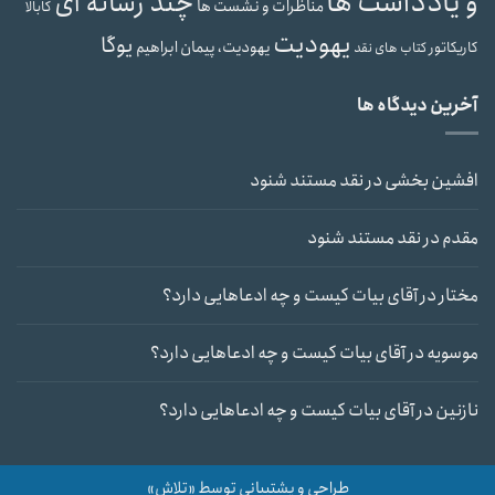
و یادداشت ها
چند رسانه ای
مناظرات و نشست ها
کابالا
یهودیت
یوگا
یهودیت، پیمان ابراهیم
کاریکاتور
کتاب های نقد
آخرین دیدگاه ها
افشین بخشی
در
نقد مستند شنود
مقدم
در
نقد مستند شنود
مختار
در
آقای بیات کیست و چه ادعاهایی دارد؟
موسویه
در
آقای بیات کیست و چه ادعاهایی دارد؟
نازنین
در
آقای بیات کیست و چه ادعاهایی دارد؟
طراحی و پشتیبانی توسط «تلاش»