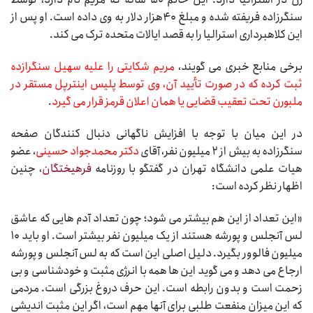
سنگرزاده فریفته شده و مبلغ ۴۰هزار دلار به وی داده است. او پس از
این کلاهبرداری استرالیا را به قصد ایالات متحده ترک می کند.
برخی منابع خبری می گویند،
مریم شکایتی را علیه سهیل سنگرازده
ثبت کرده که در صورت تأیید آن، وی توسط پلیس اینترپل مستقر در
ملبورن تحت تعقیب قضایی یا همان اعلان قرمز قرار می گیرد
.
در این میان با توجه با افزایش ناگهانی دنبال کنندگان صفحه
سنگرزاده به بیش از ۲ میلیون نفر، آقای
دکتر محمدجواد حسینی
، عضو
هیات علمی دانشگاه تهران در گفتگو با روزنامه
فرهیختگان
، چنین
اظهار نظر کرده است:
«این تعداد از این هم بیشتر می ‌شود؛ چون تعداد آدم‌ هایی که عاشق
لس ‌آنجلس و پورشه هستند از یک‌ میلیون نفر بیشتر است. او باید ۱۰
میلیون فالوور بگیرد. دلیل اصلی این است که به لس ‌آنجلس و پورشه
ارجاع می‌ دهد و می‌ گوید این ها همه با انرژی مثبت و خودشناسی و بی‌
زحمت است و بدون رابطه است. این حرف دروغ بزرگی است. مردمی
که این میزان منفعت‌ طلبی برای آنها مهم است، اگر این مثبت‌ اندیشی