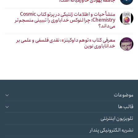
جامعه یهودی خاورمیانه است!
منشأ حیات و اطلاعات ژنتیکی در پرتو کتاب Cosmic
Chemistry؛ چرا لنوکس خداباوری را تبیینی منسجم‌تر
می‌داند؟
معرفی کتاب «توهم داوکینز»: نقدی فلسفی و علمی بر
خداناباوری نوین
موضوعات
قالب ها
تلویزیون اینترنتی
نشریه الکترونیکی پندار