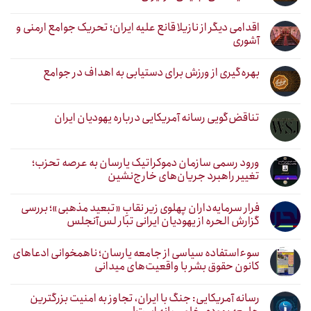
اقدامی دیگر از نازیلا قانع علیه ایران؛ تحریک جوامع ارمنی و
آشوری
بهره‌گیری از ورزش برای دستیابی به اهداف در جوامع
تناقض‌گویی رسانه آمریکایی درباره یهودیان ایران
ورود رسمی سازمان دموکراتیک یارسان به عرصه تحزب؛
تغییر راهبرد جریان‌های خارج‌نشین
فرار سرمایه‌داران پهلوی زیر نقابِ «تبعید مذهبی»؛ بررسی
گزارش الحره از یهودیان ایرانی تبار لس‌آنجلس
سوءاستفاده سیاسی از جامعه یارسان؛ ناهمخوانی ادعاهای
کانون حقوق بشر با واقعیت‌های میدانی
رسانه آمریکایی: جنگ با ایران، تجاوز به امنیت بزرگترین