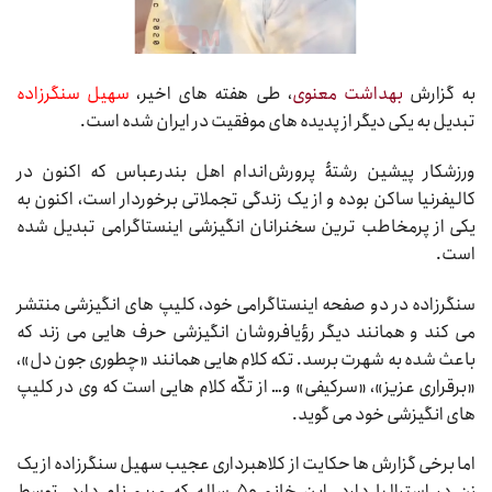
به گزارش
بهداشت معنوی
، طی هفته های اخیر،
سهیل سنگرزاده
تبدیل به یکی دیگر از پدیده های موفقیت در ایران شده است.
ورزشکار پیشین رشتۀ پرورش‌اندام اهل بندرعباس که اکنون در
کالیفرنیا ساکن بوده و از یک زندگی تجملاتی برخوردار است، اکنون به
یکی از پرمخاطب ترین سخنرانان انگیزشی اینستاگرامی تبدیل شده
است.
سنگرزاده در دو صفحه اینستاگرامی خود، کلیپ های انگیزشی منتشر
می کند و همانند دیگر رؤیافروشان انگیزشی حرف هایی می زند که
باعث شده به شهرت برسد. تکه کلام هایی همانند «چطوری جون دل»،
«برقراری عزیز»، «سرکیفی» و… از تکّه کلام هایی است که وی در کلیپ
های انگیزشی خود می گوید.
اما برخی گزارش ها حکایت از کلاهبرداری عجیب سهیل سنگرزاده از یک
زن در استرالیا دارد. این خانم ۵۰ ساله که مریم نام دارد، توسط