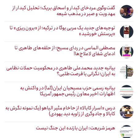
گفت‌وگوی مردخای کیدار و اسحاق بریک؛ تحلیل کیدار از
مهدویت و صبر در مذهب شیعه
توجیه‌های جدید یک مربی یوگا در ترکیه؛ از «برون‌ریزی» تا
«پرستش خورشید»
مصطفی الماسی در ردای مسیح؛ از حلقه‌های طاهری تا
ادعای شفای لاعلاج‌ها!
بیانیه جدید محمدعلی طاهری در محکومیت حملات نظامی
به ایران؛ نگرانی یا فرصت‌طلبی؟
بیانیه رسمی حزب مسیحیان ایران(آما) در واکنش به
اظهارات اخیر معاون رئیس‌جمهور آمریکا
درس «اسرار کابالا» از حاخام مئیر الیاهو (یک نمونه نگرش به
کابالا و جادوگری از زاویه دید یهودی)
هرمز شریعت: ایران بازنده این جنگ نیست