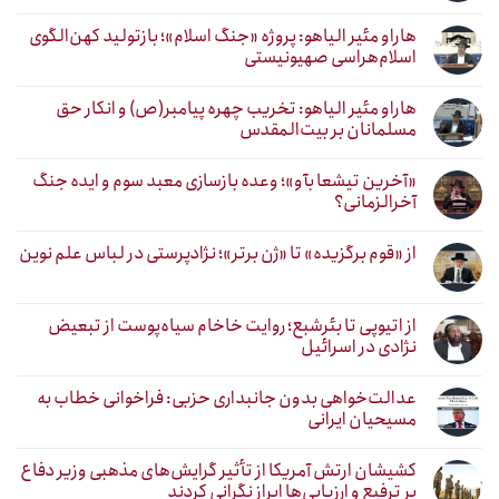
هاراو مئیر الیاهو: پروژه «جنگ اسلام»؛ بازتولید کهن‌الگوی
اسلام‌هراسی صهیونیستی
هاراو مئیر الیاهو: تخریب چهره پیامبر(ص) و انکار حق
مسلمانان بر بیت‌المقدس
«آخرین تیشعا بآو»؛ وعده بازسازی معبد سوم و ایده جنگ
آخرالزمانی؟
از «قوم برگزیده» تا «ژن برتر»؛ نژادپرستی در لباس علم نوین
از اتیوپی تا بئرشبع؛ روایت خاخام سیاه‌پوست از تبعیض
نژادی در اسرائیل
عدالت‌خواهی بدون جانبداری حزبی: فراخوانی خطاب به
مسیحیان ایرانی
کشیشان ارتش آمریکا از تأثیر گرایش‌های مذهبی وزیر دفاع
بر ترفیع و ارزیابی‌ها ابراز نگرانی کردند