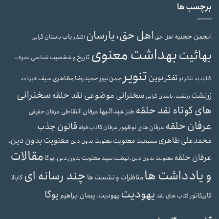
برچسب ها
اهل حق، یارسان
انجمن حجتیه
باب
باستان گرایی
اهل حق
اکنکار
بهداشت معنوی
بهائیت
تاریخ و شخصیت شناسی
تصوف،
تنویر
تفکر نوین
حمیدرضا مظاهری سیف
جمن نیوز
گنابادیه
تفکر نو
خبرنامه
سخنرانی
سخنرانی موضوعی نقد حلقه
زرتشت
زرتشت، باستان گرایی
های کوتاه نقد حلقه
عبدالبها
عرفان التقاطی
طنز
عرفان حقیقی
عرفان حلقه
قانون جذب
عرفان های نوظهور
عرفان کاذب
فرقه
معنویت بدون دین،
محمدعلی طاهری
معنویت
مسیحیت
معنویت بدون دین
مقالات
عرفان حلقه
معنویت بدون دین، یوگا
معنویت بدون دین، نهضت سپید
و یادداشت ها
چند رسانه ای
مناظرات و نشست ها
کابالا
یهودیت
یوگا
یهودیت، پیمان ابراهیم
کاریکاتور
کتاب های نقد