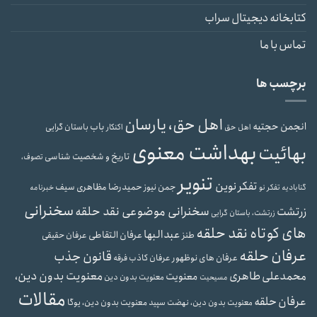
کتابخانه دیجیتال سراب
تماس با ما
برچسب ها
اهل حق، یارسان
انجمن حجتیه
باب
باستان گرایی
اهل حق
اکنکار
بهداشت معنوی
بهائیت
تاریخ و شخصیت شناسی
تصوف،
تنویر
تفکر نوین
حمیدرضا مظاهری سیف
جمن نیوز
گنابادیه
تفکر نو
خبرنامه
سخنرانی
سخنرانی موضوعی نقد حلقه
زرتشت
زرتشت، باستان گرایی
های کوتاه نقد حلقه
عبدالبها
عرفان التقاطی
طنز
عرفان حقیقی
عرفان حلقه
قانون جذب
عرفان های نوظهور
عرفان کاذب
فرقه
محمدعلی طاهری
معنویت بدون دین،
معنویت
معنویت بدون دین
مسیحیت
مقالات
عرفان حلقه
معنویت بدون دین، یوگا
معنویت بدون دین، نهضت سپید