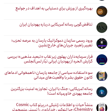
بهره‌گیری از ورزش برای دستیابی به اهداف در جوامع
تناقض‌گویی رسانه آمریکایی درباره یهودیان ایران
ورود رسمی سازمان دموکراتیک یارسان به عرصه تحزب؛
تغییر راهبرد جریان‌های خارج‌نشین
فرار سرمایه‌داران پهلوی زیر نقابِ «تبعید مذهبی»؛ بررسی
گزارش الحره از یهودیان ایرانی تبار لس‌آنجلس
سوءاستفاده سیاسی از جامعه یارسان؛ ناهمخوانی ادعاهای
کانون حقوق بشر با واقعیت‌های میدانی
رسانه آمریکایی: جنگ با ایران، تجاوز به امنیت بزرگترین
جامعه یهودی خاورمیانه است!
منشأ حیات و اطلاعات ژنتیکی در پرتو کتاب Cosmic
Chemistry؛ چرا لنوکس خداباوری را تبیینی منسجم‌تر