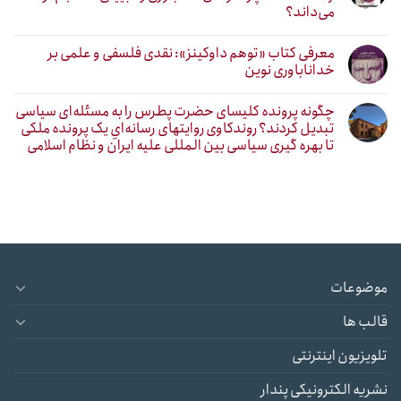
می‌داند؟
معرفی کتاب «توهم داوکینز»: نقدی فلسفی و علمی بر
خداناباوری نوین
چگونه پرونده کلیسای حضرت پطرس را به مسئله‌ای سیاسی
تبدیل کردند؟ روندکاوی روایتهای رسانه‌ایِ یک پرونده ملکی
تا بهره گیری سیاسی بین المللی علیه ایران و نظام اسلامی
موضوعات
قالب ها
تلویزیون اینترنتی
نشریه الکترونیکی پندار