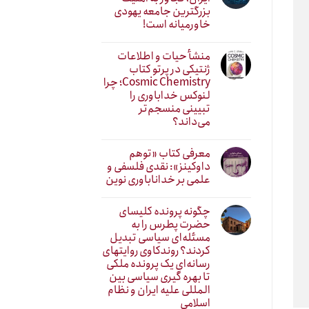
بزرگترین جامعه یهودی
خاورمیانه است!
منشأ حیات و اطلاعات
ژنتیکی در پرتو کتاب
Cosmic Chemistry؛ چرا
لنوکس خداباوری را
تبیینی منسجم‌تر
می‌داند؟
معرفی کتاب «توهم
داوکینز»: نقدی فلسفی و
علمی بر خداناباوری نوین
چگونه پرونده کلیسای
حضرت پطرس را به
مسئله‌ای سیاسی تبدیل
کردند؟ روندکاوی روایتهای
رسانه‌ایِ یک پرونده ملکی
تا بهره گیری سیاسی بین
المللی علیه ایران و نظام
اسلامی