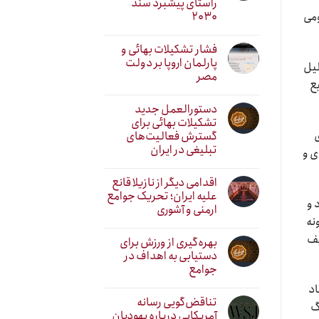
راستای پیشبرد سند
۲۰۳۰
ومی
فشار تشکیلات بهائی و
پارلمان اروپا بر دولت
شدن خلیل
مصر
ع
دستورالعمل جدید
تشکیلات بهائی برای
ی
گسترش فعالیت‌های
تبلیغی در ایران
ی و
اقدامی دیگر از نازیلا قانع
علیه ایران؛ تحریک جوامع
 و
ارمنی و آشوری
نه
یف
بهره‌گیری از ورزش برای
دستیابی به اهداف در
جوامع
اد
تناقض‌گویی رسانه
گ
آمریکایی درباره یهودیان