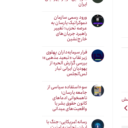
ایران
ورود رسمی سازمان
دموکراتیک یارسان به
عرصه تحزب؛ تغییر
راهبرد جریان‌های
خارج‌نشین
فرار سرمایه‌داران پهلوی
زیر نقابِ «تبعید مذهبی»؛
بررسی گزارش الحره از
یهودیان ایرانی تبار
لس‌آنجلس
سوءاستفاده سیاسی از
جامعه یارسان؛
ناهمخوانی ادعاهای
وشش
کانون حقوق بشر با
واقعیت‌های میدانی
رسانه آمریکایی: جنگ با
ایران، تجاوز به امنیت