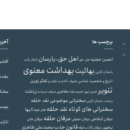
برچسب ها
آخری
اهل حق، یارسان
انجمن حجتیه
باب
اهل حق
اکنکار
افشی
بهداشت معنوی
بهائیت
باستان گرایی
مقدم
تفکر نوین
تاریخ و شخصیت شناسی
تصوف، گنابادیه
تفکر نو
تنویر
زرتشت
مختار
حمیدرضا مظاهری سیف
جمن نیوز
خبرنامه
سخنرانی موضوعی نقد حلقه
زرتشت، باستان گرایی
موسو
سخنرانی های کوتاه نقد حلقه
عبدالبها
طنز
عرفان حلقه
عرفان التقاطی
عرفان های
عرفان حقیقی
نازنی
قانون جذب
محمدعلی طاهری
نوظهور
عرفان کاذب
فرقه