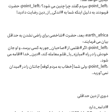
:point_left: مردم گفتد چرا چنین می شود؟ :point_left: حضرت
فرمودند به دلیل اینکه شما به #اندکی_از_دین رضایت دادید!
earth_africa: بعد، حضرت #شاخصی برای راضی نشدن به حداقل
بیان می فرمایند:
:point_left: اگر #ظلمی از #صاحبان_جور به کسی برسد، و او جان
خودش را در راه #مبارزه_با_ظلم معامله کند، #دین_خدا #اقامه می
شود.
:point_left: ولی شما [خطاب به مردم کوفه] جانتان را در #میدان
نمی آورید.
دوری از دین حداقلی
#ادامه_دارد