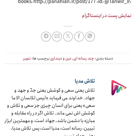
:books: http://panahian.ir/post/177 :id: @Tanwir_ir
نمایش پست در اینستاگرام
دسته بندی:
چند رسانه ای
,
دین و دینداری
برچسب ها:
تنویر
تلاش مدیا
تلاش یعنی سعی و کوشش یعنی جدّ و جهد و
جهاد. خداوند می فرماید «لیس للانسان الا ما
سعی» یعنی برای انسان چیزی جز سعی و تلاش و
کوشش اش نمی ماند. تلاش اگر در راه مقابله و
مبارزه با دشمن باشد، جهاد است، و مهمترین ابزار
تبیین، رسانه است، مدیا است، پس تلاش مدیا،
یعنی جهاد تبیین.