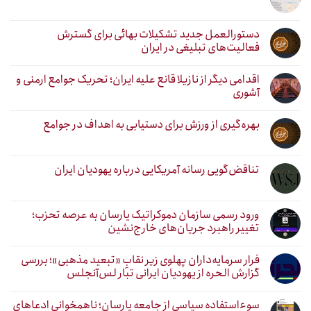
دستورالعمل جدید تشکیلات بهائی برای گسترش
فعالیت‌های تبلیغی در ایران
اقدامی دیگر از نازیلا قانع علیه ایران؛ تحریک جوامع ارمنی و
آشوری
بهره‌گیری از ورزش برای دستیابی به اهداف در جوامع
تناقض‌گویی رسانه آمریکایی درباره یهودیان ایران
ورود رسمی سازمان دموکراتیک یارسان به عرصه تحزب؛
تغییر راهبرد جریان‌های خارج‌نشین
فرار سرمایه‌داران پهلوی زیر نقابِ «تبعید مذهبی»؛ بررسی
گزارش الحره از یهودیان ایرانی تبار لس‌آنجلس
سوءاستفاده سیاسی از جامعه یارسان؛ ناهمخوانی ادعاهای