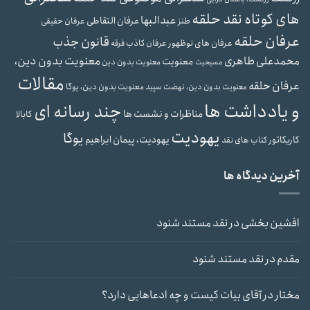
های کوتاه نقد حلقه
عبدالبها
عرفان التقاطی
طنز
عرفان حقیقی
عرفان حلقه
قانون جذب
عرفان های نوظهور
عرفان کاذب
فرقه
محمدعلی طاهری
معنویت بدون دین،
معنویت
معنویت بدون دین
مسیحیت
مقالات
عرفان حلقه
معنویت بدون دین، یوگا
معنویت بدون دین، نهضت سپید
و یادداشت ها
چند رسانه ای
مناظرات و نشست ها
کابالا
یهودیت
یوگا
یهودیت، پیمان ابراهیم
کاریکاتور
کتاب های نقد
آخرین دیدگاه ها
افشین بخشی
در
نقد مستند شنود
مقدم
در
نقد مستند شنود
مختار
در
آقای بیات کیست و چه ادعاهایی دارد؟