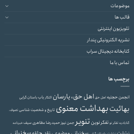
موضوعات
قالب ها
تلویزیون اینترنتی
نشریه الکترونیکی پندار
کتابخانه دیجیتال سراب
تماس با ما
برچسب ها
اهل حق، یارسان
انجمن حجتیه
باب
باستان گرایی
اهل حق
اکنکار
بهداشت معنوی
بهائیت
تاریخ و شخصیت شناسی
تصوف،
تنویر
تفکر نوین
حمیدرضا مظاهری سیف
جمن نیوز
گنابادیه
تفکر نو
خبرنامه
سخنرانی
سخنرانی موضوعی نقد حلقه
زرتشت
زرتشت، باستان گرایی