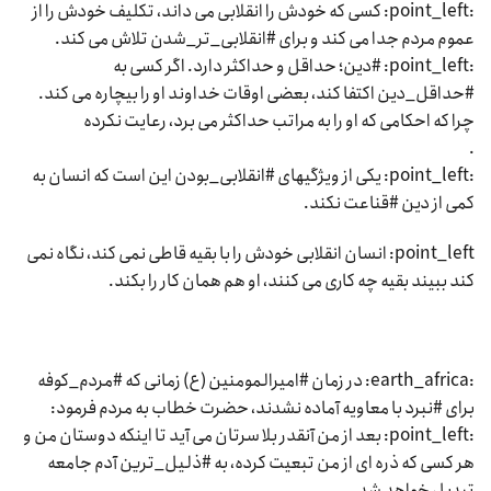
:point_left: کسی که خودش را انقلابی می داند، تکلیف خودش را از
عموم مردم جدا می کند و برای #انقلابی_تر_شدن تلاش می کند.
:point_left: #دین؛ حداقل و حداکثر دارد. اگر کسی به
#حداقل_دین اکتفا کند، بعضی اوقات خداوند او را بیچاره می کند.
چرا که احکامی که او را به مراتب حداکثر می برد، رعایت نکرده
.
:point_left: یکی از ویژگیهای #انقلابی_بودن این است که انسان به
کمی از دین #قناعت نکند.
point_left: انسان انقلابی خودش را با بقیه قاطی نمی کند، نگاه نمی
کند ببیند بقیه چه کاری می کنند، او هم همان کار را بکند.
:earth_africa: در زمان #امیرالمومنین (ع) زمانی که #مردم_کوفه
برای #نبرد با معاویه آماده نشدند، حضرت خطاب به مردم فرمود:
:point_left: بعد از من آنقدر بلا سرتان می آید تا اینکه دوستان من و
هر کسی که ذره ای از من تبعیت کرده، به #ذلیل_ترین آدم جامعه
تبدیل خواهد شد.