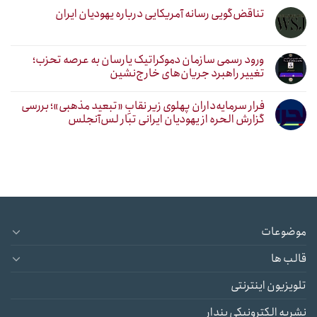
تناقض‌گویی رسانه آمریکایی درباره یهودیان ایران
ورود رسمی سازمان دموکراتیک یارسان به عرصه تحزب؛
تغییر راهبرد جریان‌های خارج‌نشین
فرار سرمایه‌داران پهلوی زیر نقابِ «تبعید مذهبی»؛ بررسی
گزارش الحره از یهودیان ایرانی تبار لس‌آنجلس
موضوعات
قالب ها
تلویزیون اینترنتی
نشریه الکترونیکی پندار