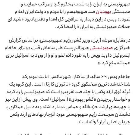
صهیونیستی به ایران را به شدت محکوم کرد و مراتب حمایت و
همبستگی
یهودیان
ضد صهیونیسم را با مردم و دولت ایران اعلام
نمود.» ویس در این دیدار به عراقچی گل اهدا و دفتر یادبود «شهدای
حملات صهیونیستی به ایران» را امضا کرد.
در مقابل، موشه آربل، وزیر کشور رژیم صهیونیستی، بر اساس گزارش
خبرگزاری
صهیونیستی
جروزالم پست طی ساعاتی قبل، «ویزای حاخام
ایسروئیل داوید ویس را به طور دائم لغو و او را از ورود به اسرائیل برای
همیشه منع کرد.»
حاخام ویس ۶۹ ساله، از ساکنان شهر مانسی ایالت نیویورک،
شناخته‌شده‌ترین سخنگوی گروه «ناتورای کارتا» است. این گروه یک
فرقه فوق ارتدوکس با چند صد نفر پیرو است که صهیونیسم را رد کرده
و خواستار برچیدن «کشور یهودی» (اسرائیل) است. وی پیش از این نیز
با چهره‌های ارشد حزب‌الله و حماس دیدار داشته و به دلیل همکاری با
دشمنان سرسخت رژیم صهیونیستی مورد انزجار نهادهای ارتدوکس
جریان اصلی قرار گرفته است.