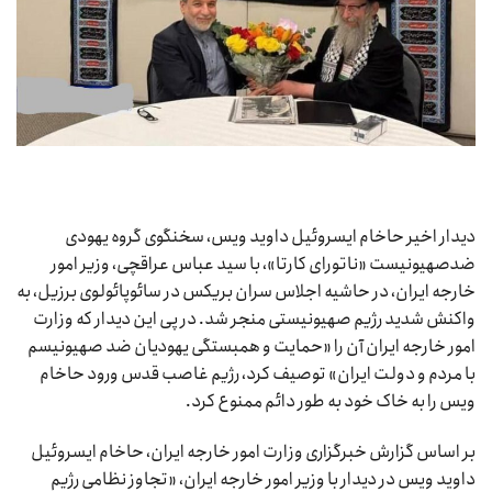
دیدار اخیر حاخام ایسروئیل داوید ویس، سخنگوی گروه یهودی
ضدصهیونیست «ناتورای کارتا»، با سید عباس عراقچی، وزیر امور
خارجه ایران، در حاشیه اجلاس سران بریکس در سائوپائولوی برزیل، به
واکنش شدید رژیم صهیونیستی منجر شد. در پی این دیدار که وزارت
امور خارجه ایران آن را «حمایت و همبستگی یهودیان ضد صهیونیسم
با مردم و دولت ایران» توصیف کرد، رژیم غاصب قدس ورود حاخام
ویس را به خاک خود به طور دائم ممنوع کرد.
بر اساس گزارش خبرگزاری وزارت امور خارجه ایران، حاخام ایسروئیل
داوید ویس در دیدار با وزیر امور خارجه ایران، «تجاوز نظامی رژیم