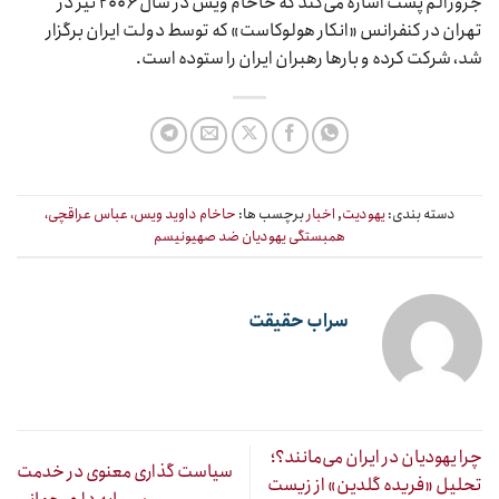
جروزالم پست اشاره می‌کند که حاخام ویس در سال ۲۰۰۶ نیز در
تهران در کنفرانس «انکار هولوکاست» که توسط دولت ایران برگزار
شد، شرکت کرده و بارها رهبران ایران را ستوده است.
دسته بندی:
یهودیت
,
اخبار
برچسب ها:
حاخام داوید ویس، عباس عراقچی،
همبستگی یهودیان ضد صهیونیسم
سراب حقیقت
چرا یهودیان در ایران می‌مانند؟؛
سیاست گذاری معنوی در خدمت
تحلیل «فریده گلدین» از زیست