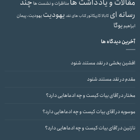
مقالات و یادداشت ها
چند
مناظرات و نشست ها
رسانه ای
یهودیت
یهودیت، پیمان
کابالا
کاریکاتور
کتاب های نقد
یوگا
ابراهیم
آخرین دیدگاه ها
افشین بخشی
در
نقد مستند شنود
مقدم
در
نقد مستند شنود
مختار
در
آقای بیات کیست و چه ادعاهایی دارد؟
موسویه
در
آقای بیات کیست و چه ادعاهایی دارد؟
نازنین
در
آقای بیات کیست و چه ادعاهایی دارد؟