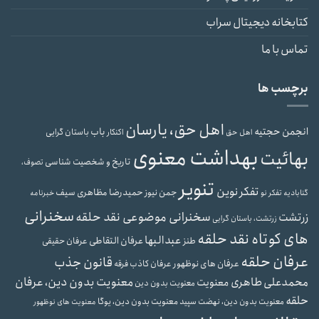
کتابخانه دیجیتال سراب
تماس با ما
برچسب ها
اهل حق، یارسان
انجمن حجتیه
باب
باستان گرایی
اهل حق
اکنکار
بهداشت معنوی
بهائیت
تاریخ و شخصیت شناسی
تصوف،
تنویر
تفکر نوین
حمیدرضا مظاهری سیف
جمن نیوز
گنابادیه
تفکر نو
خبرنامه
سخنرانی
سخنرانی موضوعی نقد حلقه
زرتشت
زرتشت، باستان گرایی
های کوتاه نقد حلقه
عبدالبها
عرفان التقاطی
طنز
عرفان حقیقی
عرفان حلقه
قانون جذب
عرفان های نوظهور
عرفان کاذب
فرقه
محمدعلی طاهری
معنویت بدون دین، عرفان
معنویت
معنویت بدون دین
حلقه
معنویت بدون دین، یوگا
معنویت بدون دین، نهضت سپید
معنویت های نوظهور