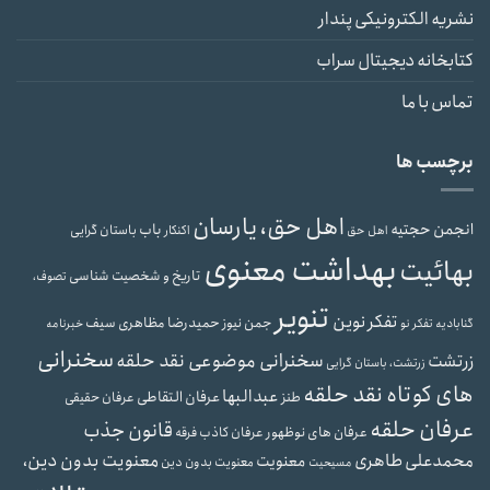
نشریه الکترونیکی پندار
کتابخانه دیجیتال سراب
تماس با ما
برچسب ها
اهل حق، یارسان
انجمن حجتیه
باب
باستان گرایی
اهل حق
اکنکار
بهداشت معنوی
بهائیت
تاریخ و شخصیت شناسی
تصوف،
تنویر
تفکر نوین
حمیدرضا مظاهری سیف
جمن نیوز
گنابادیه
تفکر نو
خبرنامه
سخنرانی
سخنرانی موضوعی نقد حلقه
زرتشت
زرتشت، باستان گرایی
های کوتاه نقد حلقه
عبدالبها
عرفان التقاطی
طنز
عرفان حقیقی
عرفان حلقه
قانون جذب
عرفان های نوظهور
عرفان کاذب
فرقه
محمدعلی طاهری
معنویت بدون دین،
معنویت
معنویت بدون دین
مسیحیت