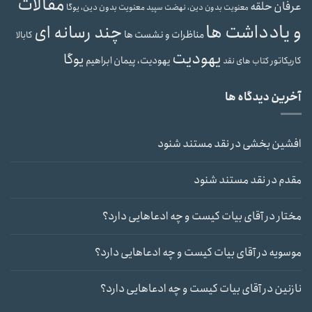
مقالات
عرفان حلقه
معنویت بدون دین، یوگا
معنویت بدون دین، نهضت سپید
و یادداشت ها
چند رسانه ای
مناظرات و نشست ها
کابالا
یهودیت
یوگا
یهودیت، پیمان ابراهیم
کاریکاتور
کتاب های نقد
آخرین دیدگاه ها
افشین بخشی
در
نقد مستند شنود
مقدم
در
نقد مستند شنود
مختار
در
آقای بیات کیست و چه ادعاهایی دارد؟
موسویه
در
آقای بیات کیست و چه ادعاهایی دارد؟
نازنین
در
آقای بیات کیست و چه ادعاهایی دارد؟