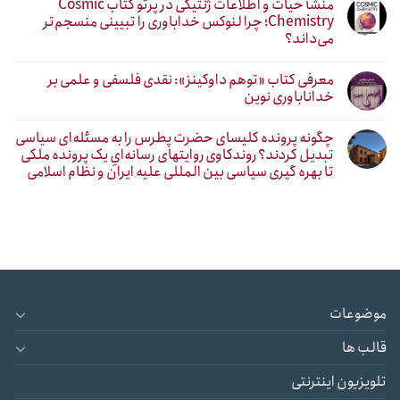
منشأ حیات و اطلاعات ژنتیکی در پرتو کتاب Cosmic
Chemistry؛ چرا لنوکس خداباوری را تبیینی منسجم‌تر
می‌داند؟
معرفی کتاب «توهم داوکینز»: نقدی فلسفی و علمی بر
خداناباوری نوین
چگونه پرونده کلیسای حضرت پطرس را به مسئله‌ای سیاسی
تبدیل کردند؟ روندکاوی روایتهای رسانه‌ایِ یک پرونده ملکی
تا بهره گیری سیاسی بین المللی علیه ایران و نظام اسلامی
موضوعات
قالب ها
تلویزیون اینترنتی