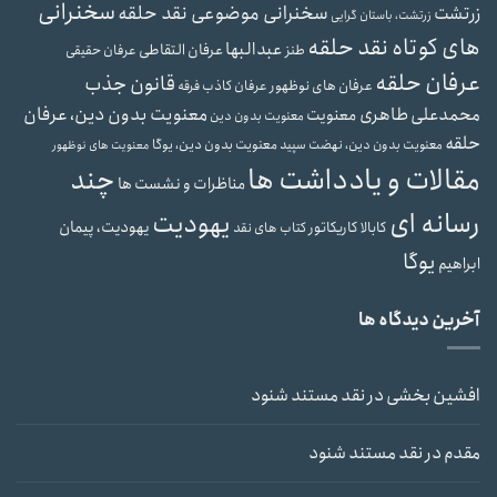
سخنرانی
سخنرانی موضوعی نقد حلقه
زرتشت
زرتشت، باستان گرایی
های کوتاه نقد حلقه
عبدالبها
عرفان التقاطی
طنز
عرفان حقیقی
عرفان حلقه
قانون جذب
عرفان های نوظهور
عرفان کاذب
فرقه
محمدعلی طاهری
معنویت بدون دین، عرفان
معنویت
معنویت بدون دین
حلقه
معنویت بدون دین، یوگا
معنویت بدون دین، نهضت سپید
معنویت های نوظهور
مقالات و یادداشت ها
چند
مناظرات و نشست ها
رسانه ای
یهودیت
یهودیت، پیمان
کابالا
کاریکاتور
کتاب های نقد
یوگا
ابراهیم
آخرین دیدگاه ها
افشین بخشی
در
نقد مستند شنود
مقدم
در
نقد مستند شنود