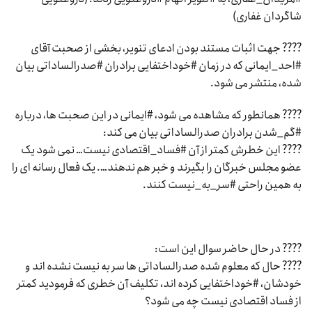
شاگردان غفاری)
???? جهت اثبات مستند بودن ادعای تنویر، بخشی از صحبت آقای
#احد_ایمانی که در زمان #خوداختفایی برادران #صدرالساداتی بیان
شده، منتشر می شود.
???? همانطور که مشاهده می شود، #ایمانی در این صحبت ها، درباره
#گم_شدن برادران صدرالساداتی بیان می کند:
???? این خطرش کمتر از آن #فساد_اقتصادی نیست… نمی شود یک
عضو مجلس خبرگان را بگیرند و خبر هم ندهند…. یک فعال رسانه ای را
به همین راحتی #سر_به_نیست کنند.
???? در حال حاضر سوال این است:
???? حال که معلوم شده صدرالساداتی ها سر به نیست نشده اند و
خودشان، #خوداختفایی کرده اند، تکلیف آن خطری که فرمودید کمتر
از فساد اقتصادی نیست چه می شود؟