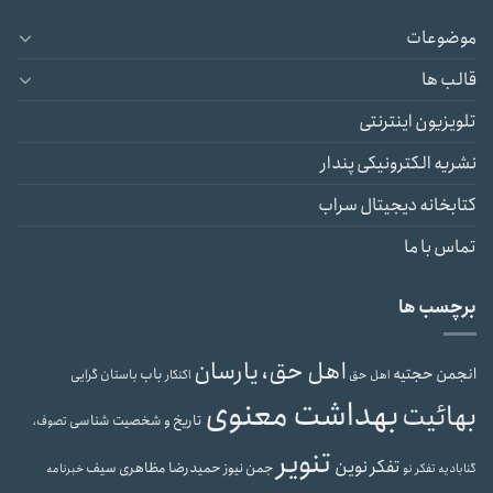
موضوعات
قالب ها
تلویزیون اینترنتی
نشریه الکترونیکی پندار
کتابخانه دیجیتال سراب
تماس با ما
برچسب ها
اهل حق، یارسان
انجمن حجتیه
باب
باستان گرایی
اهل حق
اکنکار
بهداشت معنوی
بهائیت
تاریخ و شخصیت شناسی
تصوف،
تنویر
تفکر نوین
حمیدرضا مظاهری سیف
جمن نیوز
گنابادیه
تفکر نو
خبرنامه