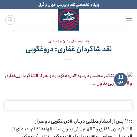
Ski
پایگاه تخصصی نقد و بررسی ادیان و فرق
t
conten
چند رسانه ای
,
دین و دینداری
نقد شاگردان غفاری: دروغگویی
11
دی
???? پس از انتشار مطلبی درباره #دروغگویی دو نفر از
#شاگردان_غفاری و #اتهام_زنی بدون سند آنها به نظام، عده ای از
#مریدان_غفاری، به #تنویر اتهام #دروغگویی زدند. (دروغگویی