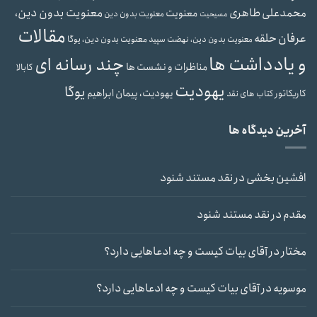
محمدعلی طاهری
معنویت بدون دین،
معنویت
معنویت بدون دین
مسیحیت
مقالات
عرفان حلقه
معنویت بدون دین، یوگا
معنویت بدون دین، نهضت سپید
و یادداشت ها
چند رسانه ای
مناظرات و نشست ها
کابالا
یهودیت
یوگا
یهودیت، پیمان ابراهیم
کاریکاتور
کتاب های نقد
آخرین دیدگاه ها
افشین بخشی
در
نقد مستند شنود
مقدم
در
نقد مستند شنود
مختار
در
آقای بیات کیست و چه ادعاهایی دارد؟
موسویه
در
آقای بیات کیست و چه ادعاهایی دارد؟