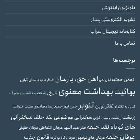
تلویزیون اینترنتی
نشریه الکترونیکی پندار
کتابخانه دیجیتال سراب
تماس با ما
برچسب ها
اهل حق، یارسان
انجمن حجتیه
باب
باستان گرایی
اهل حق
اکنکار
بهداشت معنوی
بهائیت
تاریخ و شخصیت شناسی
تصوف،
تنویر
تفکر نوین
حمیدرضا مظاهری سیف
جمن نیوز
گنابادیه
تفکر نو
خبرنامه
سخنرانی
سخنرانی موضوعی نقد حلقه
زرتشت
زرتشت، باستان گرایی
های کوتاه نقد حلقه
عبدالبها
عرفان التقاطی
طنز
عرفان حقیقی
عرفان حلقه
قانون جذب
عرفان های نوظهور
عرفان کاذب
فرقه