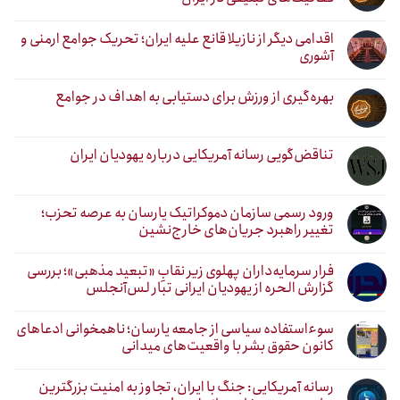
اقدامی دیگر از نازیلا قانع علیه ایران؛ تحریک جوامع ارمنی و
آشوری
بهره‌گیری از ورزش برای دستیابی به اهداف در جوامع
تناقض‌گویی رسانه آمریکایی درباره یهودیان ایران
ورود رسمی سازمان دموکراتیک یارسان به عرصه تحزب؛
تغییر راهبرد جریان‌های خارج‌نشین
فرار سرمایه‌داران پهلوی زیر نقابِ «تبعید مذهبی»؛ بررسی
گزارش الحره از یهودیان ایرانی تبار لس‌آنجلس
سوءاستفاده سیاسی از جامعه یارسان؛ ناهمخوانی ادعاهای
کانون حقوق بشر با واقعیت‌های میدانی
رسانه آمریکایی: جنگ با ایران، تجاوز به امنیت بزرگترین