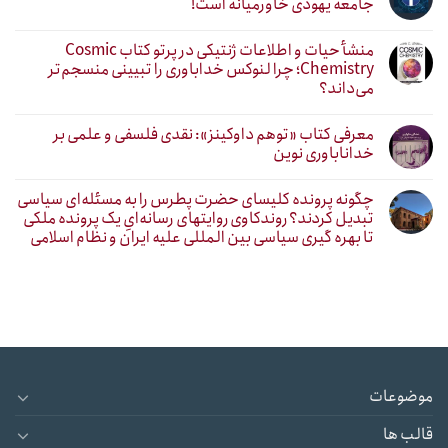
جامعه یهودی خاورمیانه است!
منشأ حیات و اطلاعات ژنتیکی در پرتو کتاب Cosmic
Chemistry؛ چرا لنوکس خداباوری را تبیینی منسجم‌تر
می‌داند؟
معرفی کتاب «توهم داوکینز»: نقدی فلسفی و علمی بر
خداناباوری نوین
چگونه پرونده کلیسای حضرت پطرس را به مسئله‌ای سیاسی
تبدیل کردند؟ روندکاوی روایتهای رسانه‌ایِ یک پرونده ملکی
تا بهره گیری سیاسی بین المللی علیه ایران و نظام اسلامی
موضوعات
قالب ها