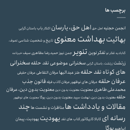
برچسب ها
اهل حق، یارسان
انجمن حجتیه
باب
باستان گرایی
اهل حق
اکنکار
بهداشت معنوی
بهائیت
تاریخ و شخصیت شناسی
تصوف،
تنویر
تفکر نوین
حمیدرضا مظاهری سیف
جمن نیوز
گنابادیه
تفکر نو
خبرنامه
سخنرانی
سخنرانی موضوعی نقد حلقه
زرتشت
زرتشت، باستان گرایی
های کوتاه نقد حلقه
عبدالبها
عرفان التقاطی
طنز
عرفان حقیقی
عرفان حلقه
قانون جذب
عرفان های نوظهور
عرفان کاذب
فرقه
محمدعلی طاهری
معنویت بدون دین، عرفان
معنویت
معنویت بدون دین
حلقه
معنویت بدون دین، یوگا
معنویت بدون دین، نهضت سپید
معنویت های نوظهور
مقالات و یادداشت ها
چند
مناظرات و نشست ها
رسانه ای
یهودیت
یهودیت، پیمان
کابالا
کاریکاتور
کتاب های نقد
یوگا
ابراهیم