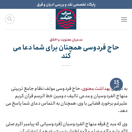
Ski
پایگاه تخصصی نقد و بررسی ادیان و فرق
t
conten
مدعیان معنویت و اخلاق
حاج فردوسی همچنان برای شما دعا می
کند
15
آذر
به گزارش
بهداشت معنوی
، حاج فردوسی مولف نظام جامع تربیتی
منهاج الفردوسیان و مدعی تالیف دومین خط الرسم قرآن کریم
علیرغم برخورد قضایی با وی، همچنان به التماس دعای شما پاسخ می
دهد.
وی که مبدع فرقه منهاج الفردوسیان (فردوسیانی که پیامبر اکرم صلی
الله علیه و آله و صلم و ائمه اطهار
هم از اعضای آن
علیهم السلام