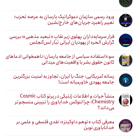
ورود رسمی سازمان دموکراتیک یارسان به عرصه تحزب؛
تغییر راهبرد جریان‌های خارج‌نشین
فرار سرمایه‌داران پهلوی زیر نقابِ «تبعید مذهبی»؛ بررسی
گزارش الحره از یهودیان ایرانی تبار لس‌آنجلس
سوءاستفاده سیاسی از جامعه یارسان؛ ناهمخوانی ادعاهای
کانون حقوق بشر با واقعیت‌های میدانی
رسانه آمریکایی: جنگ با ایران، تجاوز به امنیت بزرگترین
جامعه یهودی خاورمیانه است!
منشأ حیات و اطلاعات ژنتیکی در پرتو کتاب Cosmic
Chemistry؛ چرا لنوکس خداباوری را تبیینی منسجم‌تر
می‌داند؟
معرفی کتاب «توهم داوکینز»: نقدی فلسفی و علمی بر
خداناباوری نوین