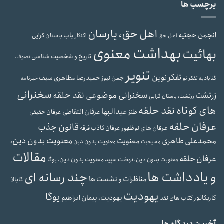
برچسب ها
اهل حق، یارسان
انجمن حجتیه
باب
باستان گرایی
اهل حق
اکنکار
بهداشت معنوی
بهائیت
تاریخ و شخصیت شناسی
تصوف،
تنویر
تفکر نوین
حمیدرضا مظاهری سیف
جمن نیوز
گنابادیه
تفکر نو
خبرنامه
سخنرانی
سخنرانی موضوعی نقد حلقه
زرتشت
زرتشت، باستان گرایی
های کوتاه نقد حلقه
عبدالبها
عرفان التقاطی
طنز
عرفان حقیقی
عرفان حلقه
قانون جذب
عرفان های نوظهور
عرفان کاذب
فرقه
محمدعلی طاهری
معنویت بدون دین،
معنویت
معنویت بدون دین
مسیحیت
مقالات
عرفان حلقه
معنویت بدون دین، یوگا
معنویت بدون دین، نهضت سپید
و یادداشت ها
چند رسانه ای
مناظرات و نشست ها
کابالا
یهودیت
یوگا
یهودیت، پیمان ابراهیم
کاریکاتور
کتاب های نقد