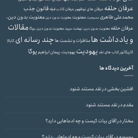
عرفان حلقه
قانون جذب
عرفان های نوظهور
عرفان کاذب
فرقه
محمدعلی طاهری
معنویت بدون دین،
معنویت
معنویت بدون دین
مسیحیت
مقالات
عرفان حلقه
معنویت بدون دین، یوگا
معنویت بدون دین، نهضت سپید
و یادداشت ها
چند رسانه ای
مناظرات و نشست ها
کابالا
یهودیت
یوگا
یهودیت، پیمان ابراهیم
کاریکاتور
کتاب های نقد
آخرین دیدگاه ها
افشین بخشی
در
نقد مستند شنود
مقدم
در
نقد مستند شنود
مختار
در
آقای بیات کیست و چه ادعاهایی دارد؟
موسویه
در
آقای بیات کیست و چه ادعاهایی دارد؟