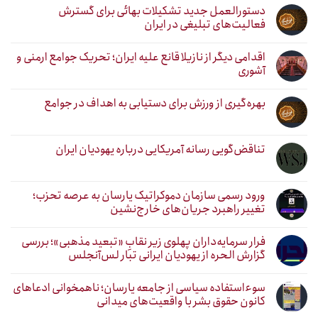
دستورالعمل جدید تشکیلات بهائی برای گسترش
فعالیت‌های تبلیغی در ایران
اقدامی دیگر از نازیلا قانع علیه ایران؛ تحریک جوامع ارمنی و
آشوری
بهره‌گیری از ورزش برای دستیابی به اهداف در جوامع
تناقض‌گویی رسانه آمریکایی درباره یهودیان ایران
ورود رسمی سازمان دموکراتیک یارسان به عرصه تحزب؛
تغییر راهبرد جریان‌های خارج‌نشین
فرار سرمایه‌داران پهلوی زیر نقابِ «تبعید مذهبی»؛ بررسی
گزارش الحره از یهودیان ایرانی تبار لس‌آنجلس
سوءاستفاده سیاسی از جامعه یارسان؛ ناهمخوانی ادعاهای
کانون حقوق بشر با واقعیت‌های میدانی