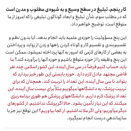
کار پنجم، تبلیغ در سطح وسیع و به شیوه‌ی مطلوب و مدرن است
که در مطلب سوم، شأن تبلیغ و ابعاد گوناگون تبلیغی را که امروز از ما
متوقع است، توضیح خواهم داد.
این پنج مسؤولیت را حوزه‌ی علمیه باید انجام بدهد. آیا بدون نظم و
تقسیم‌بندی و تقسیم کار و کوتاه کردن راهها و زدن از زواید و پرداختن
به بعضی از کارهای لازمی که امروز به آنها پرداخته نمیشود، ممکن است
این پنج وظیفه را از حوزه متوقع باشیم و حوزه آنها را برآورده کند؟
ما
باید حساب کنیم فرضاً در سی سال آینده، این کشور اسلامی چند نفر
قاضی مجتهد عادل لازم دارد. حوزه بایستی این طور خیز بردارد که
بتواند تا سی سال آینده، این تعداد را تربیت کند. همچنان که برای
تربیت پزشک، به دانشگاهها میگوییم مثلاً برای بیست سال آینده، این
تعداد پزشک لازم داریم. دانشگاههای پزشکی هم طوری برنامه‌ریزی
میکنند که این نیاز تأمین بشود. حالا اگر پزشک نداشتیم، از کشورهای
دیگر میآوریم؛ ولی اگر ملا نداشتیم، از کجا بیاوریم؟
این توقع نیز جز با
سازماندهىِ درست انجام نمیگیرد.