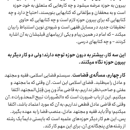
بیرون به حوزه عرضه میشود و چه کارهایی که متعلق به خود حوزه
است و به محققان و مؤلفانی که کتابهایی بنویسند، احتیاج دارد و چه
کتابهایی که برای بیرون حوزه لازم است و چه کتابهایی که حاوی
تحقیقات جدید در مسایل فقهی است و شیوه‌ی نوین استنباط را بیان
میکند – که امام در همین پیام و یکی از پیامهای قبلیشان به آن اشاره
کردند – و چه کتابهای درسی.
این سه کار، بیشتر به درون حوزه توجه دارند؛ ولی دو کار دیگر به
بیرون حوزه نگاه میکنند.
کار چهارم، مسأله‌ی قضاست
. سیستم قضایی اسلامی، فقیه و مجتهد
و عادل را میطلبد. قضای اسلامی این است. آن وقتی که ما مجتهد و
مفتی و صاحب‌نظر نداریم، به قاضی مأذون مِن قِبَل‌المجتهد اکتفا
میکنیم. این از باب ضرورت است که «الضّرورات تبیح المحذورات». آن
وقتی که قاضی عادل قطعی نداریم، به آن که مورد اعتماد باشد، اکتفا
میکنیم؛ والّا باید فقیه و مجتهد عادل، منصب قضا را به عهده بگیرد.
پس، این هم کار دیگر حوزه‌های علمیه است که بایستی دایماً یک رشته
از رشته‌های پنجگانه‌ی آن، برای این مهم کار کند.