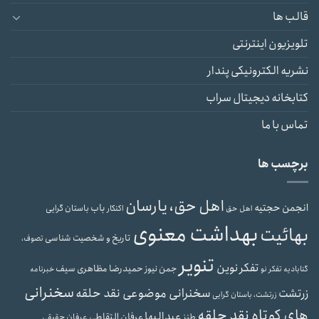
قالب ها
تلویزیون اینترنتی
نشریه الکترونیکی پندار
کتابخانه دیجیتال سراب
تماس با ما
برچسب ها
اهل حق، یارسان
انجمن حجتیه
باب
باستان گرایی
اهل حق
اکنکار
بهداشت معنوی
بهائیت
تاریخ و شخصیت شناسی
تصوف،
تنویر
تفکر نوین
حمیدرضا مظاهری سیف
جمن نیوز
گنابادیه
تفکر نو
خبرنامه
سخنرانی
سخنرانی موضوعی نقد حلقه
زرتشت
زرتشت، باستان گرایی
های کوتاه نقد حلقه
عبدالبها
عرفان التقاطی
طنز
عرفان حقیقی