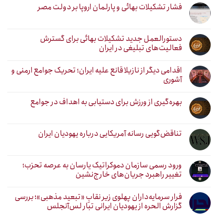
فشار تشکیلات بهائی و پارلمان اروپا بر دولت مصر
دستورالعمل جدید تشکیلات بهائی برای گسترش
فعالیت‌های تبلیغی در ایران
اقدامی دیگر از نازیلا قانع علیه ایران؛ تحریک جوامع ارمنی و
آشوری
بهره‌گیری از ورزش برای دستیابی به اهداف در جوامع
تناقض‌گویی رسانه آمریکایی درباره یهودیان ایران
ورود رسمی سازمان دموکراتیک یارسان به عرصه تحزب؛
تغییر راهبرد جریان‌های خارج‌نشین
فرار سرمایه‌داران پهلوی زیر نقابِ «تبعید مذهبی»؛ بررسی
گزارش الحره از یهودیان ایرانی تبار لس‌آنجلس