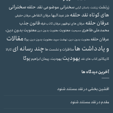
سخنرانی
سخنرانی موضوعی نقد حلقه
زرتشت
زرتشت، باستان گرایی
های کوتاه نقد حلقه
عبدالبها
عرفان التقاطی
طنز
عرفان حقیقی
عرفان حلقه
قانون جذب
عرفان های نوظهور
عرفان کاذب
فرقه
محمدعلی طاهری
معنویت بدون دین،
معنویت
معنویت بدون دین
مسیحیت
مقالات
عرفان حلقه
معنویت بدون دین، یوگا
معنویت بدون دین، نهضت سپید
و یادداشت ها
چند رسانه ای
مناظرات و نشست ها
کابالا
یهودیت
یوگا
یهودیت، پیمان ابراهیم
کاریکاتور
کتاب های نقد
آخرین دیدگاه ها
افشین بخشی
در
نقد مستند شنود
مقدم
در
نقد مستند شنود