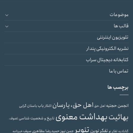
موضوعات
قالب ها
تلویزیون اینترنتی
نشریه الکترونیکی پندار
کتابخانه دیجیتال سراب
تماس با ما
برچسب ها
اهل حق، یارسان
انجمن حجتیه
باب
باستان گرایی
اهل حق
اکنکار
بهداشت معنوی
بهائیت
تاریخ و شخصیت شناسی
تصوف،
تنویر
تفکر نوین
حمیدرضا مظاهری سیف
جمن نیوز
گنابادیه
تفکر نو
خبرنامه