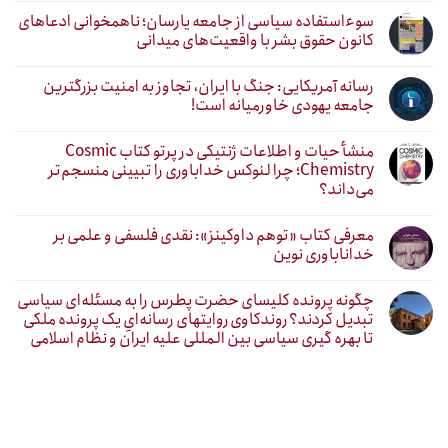
سوءاستفاده سیاسی از جامعه یارسان؛ ناهمخوانی ادعاهای
کانون حقوق بشر با واقعیت‌های میدانی
رسانه آمریکایی: جنگ با ایران، تجاوز به امنیت بزرگترین
جامعه یهودی خاورمیانه است!
منشأ حیات و اطلاعات ژنتیکی در پرتو کتاب Cosmic
Chemistry؛ چرا لنوکس خداباوری را تبیینی منسجم‌تر
می‌داند؟
معرفی کتاب «توهم داوکینز»: نقدی فلسفی و علمی بر
خداناباوری نوین
چگونه پرونده کلیسای حضرت پطرس را به مسئله‌ای سیاسی
تبدیل کردند؟ روندکاوی روایتهای رسانه‌ایِ یک پرونده ملکی
تا بهره گیری سیاسی بین المللی علیه ایران و نظام اسلامی