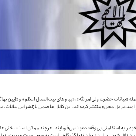
مله «بیانات حضرت ولی‌امرالله»، «پیام‌های بیت‌العدل اعظم» و «آیین بهائ
 امید در دل محن» منتشر کرده‌اند. این کانال‌ها ضمن بازنشر این بیانات، در
خود را به استقامتی بی‌وقفه دعوت می‌فرمایند. هرچند ممکن است سختی‌ها،
ران نازل شود، اما این دوران تنها گذرگاهی است به سوی نصرت و پیروزی نها