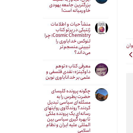
بزرگترین جامعه یهودی
خاورمیانه است!
منشأ حیات و اطلاعات
ژنتیکی در پرتو کتاب
Cosmic Chemistry؛ چرا
لنوکس خداباوری را
وان
تبیینی منسجم‌تر
می‌داند؟
معرفی کتاب «توهم
داوکینز»: نقدی فلسفی و
علمی بر خداناباوری نوین
چگونه پرونده کلیسای
حضرت پطرس را به
مسئله‌ای سیاسی تبدیل
کردند؟ روندکاوی روایتهای
رسانه‌ایِ یک پرونده ملکی
تا بهره گیری سیاسی بین
المللی علیه ایران و نظام
اسلامی