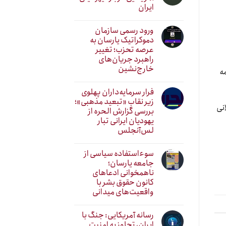
ایران
ورود رسمی سازمان
دموکراتیک یارسان به
عرصه تحزب؛ تغییر
راهبرد جریان‌های
خارج‌نشین
ه
فرار سرمایه‌داران پهلوی
زیر نقابِ «تبعید مذهبی»؛
نی
بررسی گزارش الحره از
یهودیان ایرانی تبار
لس‌آنجلس
سوءاستفاده سیاسی از
جامعه یارسان؛
ناهمخوانی ادعاهای
کانون حقوق بشر با
واقعیت‌های میدانی
رسانه آمریکایی: جنگ با
ایران، تجاوز به امنیت