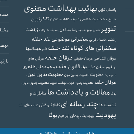
بهداشت معنوی
بهائیت
باستان گرایی
مقدم
تفکر نوین
تاریخ و شخصیت شناسی
تصوف، گنابادیه
تفکر نو
تنویر
زرتشت
مختار
حمیدرضا مظاهری سیف
جمن نیوز
خبرنامه
سخنرانی موضوعی نقد حلقه
زرتشت، باستان گرایی
موسو
سخنرانی های کوتاه نقد حلقه
عبدالبها
طنز
عرفان حلقه
عرفان التقاطی
عرفان های
عرفان حقیقی
نازنی
قانون جذب
محمدعلی طاهری
نوظهور
عرفان کاذب
فرقه
معنویت بدون دین،
معنویت
معنویت بدون دین
مسیحیت
عرفان حلقه
معنویت بدون دین،
معنویت بدون دین، نهضت سپید
مقالات و یادداشت ها
مناظرات و
یوگا
چند رسانه ای
نشست ها
کابالا
کاریکاتور
کتاب های نقد
یهودیت
یوگا
یهودیت، پیمان ابراهیم
طراحی و پشتیبانی توسط «تلاش»