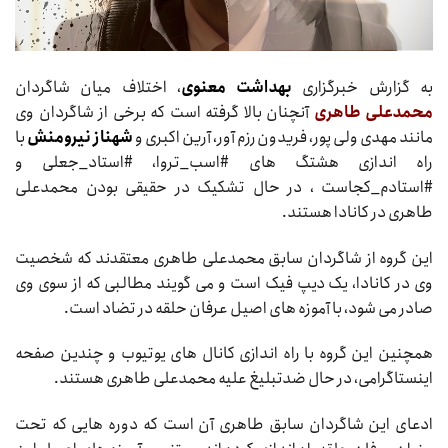
به گزارش خبرگزاری
بهداشت معنوی
، اختلاف میان شاگردان
محمدعلی طاهری
آنچنان بالا گرفته است که برخی از شاگردان وی
مانند مهدی ولی پور، فریدون رزم آور، آرین اکبری و
شهناز نیرومنش
با
راه اندازی هشتگ های #اسب_تروا، #استاد_جعلی و
#استادم_کجاست ، در حال تشکیک در حقیقی بودن محمدعلی
طاهری در کانادا هستند.
این گروه از شاگردان سابق محمدعلی طاهری معتقدند که شخصیت
وی در کانادا، یک دیپ فیک است و می گویند مطالبی که از سوی وی
صادر می شود، با آموزه های اصیل عرفان حلقه در تضاد است.
همچنین این گروه با راه اندازی کانال های یوتیوب و چندین صفحه
اینستاگرامی، در حال ضدتبلیغ علیه محمدعلی طاهری هستند.
ادعای این شاگردان سابق طاهری آن است که دوره هایی که تحت