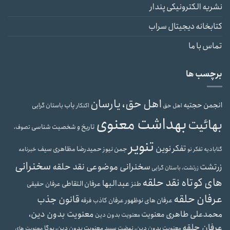
نشریه الکترونیکی پندار
کتابخانه دیجیتال سراب
تماس با ما
برچسب ها
اهل حق، یارسان
انجمن حجتیه
باب
باستان گرایی
اهل حق
اکنکار
بهداشت معنوی
بهائیت
تاریخ و شخصیت شناسی
تصوف،
تنویر
تفکر نوین
جمن نیوز
حمیدرضا مظاهری سیف
گنابادیه
تفکر نو
خبرنامه
سخنرانی
سخنرانی موضوعی نقد حلقه
زرتشت
زرتشت، باستان گرایی
های کوتاه نقد حلقه
عبدالبها
عرفان التقاطی
طنز
عرفان حقیقی
عرفان حلقه
قانون جذب
عرفان های نوظهور
عرفان کاذب
فرقه
معنویت بدون دین،
محمدعلی طاهری
معنویت
معنویت بدون دین
عرفان حلقه
معنویت بدون دین، نهضت سپید
معنویت بدون دین، یوگا
معنویت های