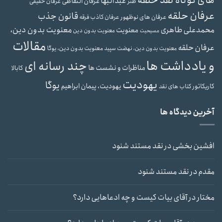
عبدالبها
عرفان التقاطی
طنز
عرفان حقیقی
عرفان حلقه
قانون جذب
عرفان های نوظهور
عرفان کاذب
فرقه
محمدعلی طاهری
معنویت بدون دین،
معنویت
معنویت بدون دین
مسیحیت
مقالات
عرفان حلقه
معنویت بدون دین، یوگا
معنویت بدون دین، نهضت سپید
و یادداشت ها
چند رسانه ای
مناظرات و نشست ها
کابالا
یهودیت
یوگا
یهودیت، پیمان ابراهیم
کاریکاتور
کتاب های نقد
آخرین دیدگاه ها
افشین بخشی
در
نقد مستند شنود
مقدم
در
نقد مستند شنود
مختار
در
آقای بیات کیست و چه ادعاهایی دارد؟