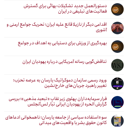
دستورالعمل جدید تشکیلات بهائی برای گسترش
فعالیت‌های تبلیغی در ایران
اقدامی دیگر از نازیلا قانع علیه ایران؛ تحریک جوامع ارمنی و
آشوری
بهره‌گیری از ورزش برای دستیابی به اهداف در جوامع
تناقض‌گویی رسانه آمریکایی درباره یهودیان ایران
ورود رسمی سازمان دموکراتیک یارسان به عرصه تحزب؛
تغییر راهبرد جریان‌های خارج‌نشین
فرار سرمایه‌داران پهلوی زیر نقابِ «تبعید مذهبی»؛ بررسی
گزارش الحره از یهودیان ایرانی تبار لس‌آنجلس
سوءاستفاده سیاسی از جامعه یارسان؛ ناهمخوانی ادعاهای
کانون حقوق بشر با واقعیت‌های میدانی