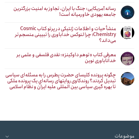
رسانه آمریکایی: جنگ با ایران، تجاوز به امنیت بزرگترین
جامعه یهودی خاورمیانه است!
منشأ حیات و اطلاعات ژنتیکی در پرتو کتاب Cosmic
Chemistry؛ چرا لنوکس خداباوری را تبیینی منسجم‌تر
می‌داند؟
معرفی کتاب «توهم داوکینز»: نقدی فلسفی و علمی بر
خداناباوری نوین
چگونه پرونده کلیسای حضرت پطرس را به مسئله‌ای سیاسی
تبدیل کردند؟ روندکاوی روایتهای رسانه‌ایِ یک پرونده ملکی
تا بهره گیری سیاسی بین المللی علیه ایران و نظام اسلامی
موضوعات