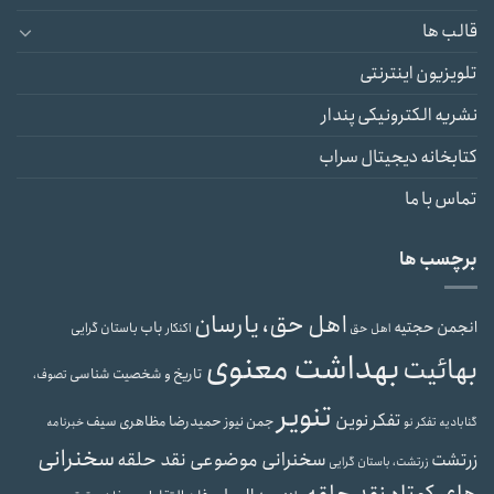
قالب ها
تلویزیون اینترنتی
نشریه الکترونیکی پندار
کتابخانه دیجیتال سراب
تماس با ما
برچسب ها
اهل حق، یارسان
انجمن حجتیه
باب
باستان گرایی
اهل حق
اکنکار
بهداشت معنوی
بهائیت
تاریخ و شخصیت شناسی
تصوف،
تنویر
تفکر نوین
حمیدرضا مظاهری سیف
جمن نیوز
گنابادیه
تفکر نو
خبرنامه
سخنرانی
سخنرانی موضوعی نقد حلقه
زرتشت
زرتشت، باستان گرایی
های کوتاه نقد حلقه