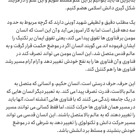
بنابراین ما باید بتوانیم بر این علم مسلط شویم و این علم را در فرایند
شکل گیری دانش اسلامی هضم کنیم.
یک مطلب دقیق و لطیفی شهید آوینی دارند که گرچه مربوط به حدود
سه دهه قبل است اما به کار امروز می آید و آن این است که انسان
مومن بر فناوری ها تفوق پیدا می کند، یعنی تفوق ایمان بر تکنیک را
ایشان فرموده اند می گویند انسان اگر در موضع حکمت قرار گرفت و به
عالم قدس متصل شد، این انسان مومن می تواند تصرف کند در
فناوری و آن فناوری ها را به نفع خودش تغییر دهد و آرام آرام مسیر رشد
فناوری ها را هم کنترل کند.
این حرف، حرف درستی است، انسان حکیم، و انسانی که متصل به
عالم بالاست، قدرت تصرف پیدا می کند. به تعبیر دیگر انسان هایی که
در یک جامعه زندگی می کنند که با فناوری هایی آغشته است، آنها باید
در مسیر همان فناوری ها حرکت کنند، اما فقط کسانی می توانند مسیر
را تغییر دهند که به عالم بالا متصل باشند. این انسان قدسی می تواند
مسیر حرکت دانش و تکنولوژی را تغییر دهد به شرطی که در موضع
خودش بنشیند و مسلط بر دانشش باشد.