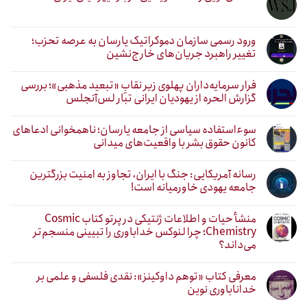
ورود رسمی سازمان دموکراتیک یارسان به عرصه تحزب؛
تغییر راهبرد جریان‌های خارج‌نشین
فرار سرمایه‌داران پهلوی زیر نقابِ «تبعید مذهبی»؛ بررسی
گزارش الحره از یهودیان ایرانی تبار لس‌آنجلس
سوءاستفاده سیاسی از جامعه یارسان؛ ناهمخوانی ادعاهای
کانون حقوق بشر با واقعیت‌های میدانی
رسانه آمریکایی: جنگ با ایران، تجاوز به امنیت بزرگترین
جامعه یهودی خاورمیانه است!
منشأ حیات و اطلاعات ژنتیکی در پرتو کتاب Cosmic
Chemistry؛ چرا لنوکس خداباوری را تبیینی منسجم‌تر
می‌داند؟
معرفی کتاب «توهم داوکینز»: نقدی فلسفی و علمی بر
خداناباوری نوین