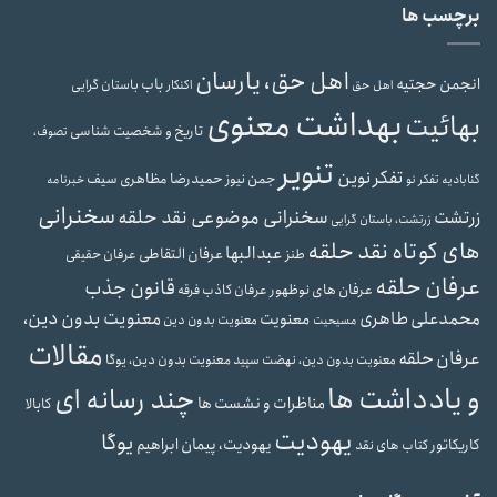
برچسب ها
اهل حق، یارسان
انجمن حجتیه
باب
باستان گرایی
اهل حق
اکنکار
بهداشت معنوی
بهائیت
تاریخ و شخصیت شناسی
تصوف،
تنویر
تفکر نوین
حمیدرضا مظاهری سیف
جمن نیوز
گنابادیه
تفکر نو
خبرنامه
سخنرانی
سخنرانی موضوعی نقد حلقه
زرتشت
زرتشت، باستان گرایی
های کوتاه نقد حلقه
عبدالبها
عرفان التقاطی
طنز
عرفان حقیقی
عرفان حلقه
قانون جذب
عرفان های نوظهور
عرفان کاذب
فرقه
محمدعلی طاهری
معنویت بدون دین،
معنویت
معنویت بدون دین
مسیحیت
مقالات
عرفان حلقه
معنویت بدون دین، یوگا
معنویت بدون دین، نهضت سپید
و یادداشت ها
چند رسانه ای
مناظرات و نشست ها
کابالا
یهودیت
یوگا
یهودیت، پیمان ابراهیم
کاریکاتور
کتاب های نقد