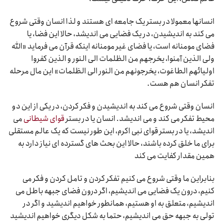
انسانها معمولا در بستر یک جامعه ای هستند و لذا انسان وقتی شروع
می کند به اندیشیدن، در یک فضایی می اندیشد، حالا این فضا، یا
فضای مومنانه است، یا فضای غیر مومنانه اینکه قرآن می فرماید «الله
ولی الذین آمنوا، یخرجهم من الظلمات الی النور و الذین کفروا
اولیائهم الطاغوت، یخرجونهم من النور الی الظلمات» این مال مرحله
تفکر انسان هم هست.
انسان وقتی شروع می کند به اندیشیدن و فکر کردن، در یکی از این دو
محیط تفکر می کند و می اندیشد. انسان یا در بستر
قوای شیطانی
می
اندیشد، یا در بستر قوای نبی اکرم، این طور نیست که یک عالم مستقلی
برای ما خلق کرده باشند، حالا این بحث های گسترده ای نیاز دارد به
همین مقدار کفایت می کند
بنابراین ما وقتی شروع می کنیم تفکر کردن و تامل کردن و فکر می
کنیم، درون یک فضایی می اندیشیم، اگر درون فضای جبهه باطل می
اندیشیم، متعلق به او هستیم، همانطور خواهیم اندیشید و اگر در
تولی به جبهه حق می اندیشیم، حتما به شکل دیگری خواهیم اندیشید