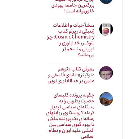
بزرگترین جامعه یهودی
خاورمیانه است!
منشأ حیات و اطلاعات
ژنتیکی در پرتو کتاب
Cosmic Chemistry؛ چرا
لنوکس خداباوری را
تبیینی منسجم‌تر
می‌داند؟
معرفی کتاب «توهم
داوکینز»: نقدی فلسفی و
علمی بر خداناباوری نوین
چگونه پرونده کلیسای
حضرت پطرس را به
مسئله‌ای سیاسی تبدیل
کردند؟ روندکاوی روایتهای
رسانه‌ایِ یک پرونده ملکی
تا بهره گیری سیاسی بین
المللی علیه ایران و نظام
اسلامی