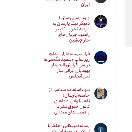
ایران
ورود رسمی سازمان
دموکراتیک یارسان به
عرصه تحزب؛ تغییر
راهبرد جریان‌های
خارج‌نشین
فرار سرمایه‌داران پهلوی
زیر نقابِ «تبعید مذهبی»؛
بررسی گزارش الحره از
یهودیان ایرانی تبار
لس‌آنجلس
سوءاستفاده سیاسی از
جامعه یارسان؛
ناهمخوانی ادعاهای
کانون حقوق بشر با
واقعیت‌های میدانی
رسانه آمریکایی: جنگ با
ایران، تجاوز به امنیت