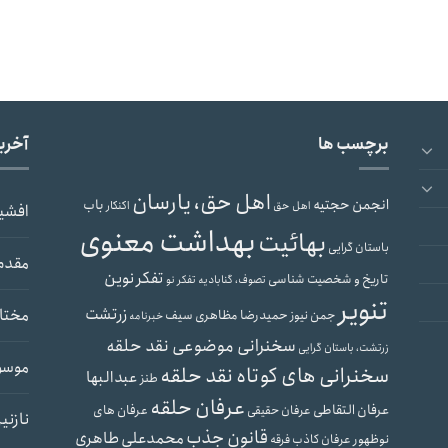
برچسب ها
آخری
اهل حق، یارسان
انجمن حجتیه
باب
اهل حق
اکنکار
افشی
بهداشت معنوی
بهائیت
باستان گرایی
مقدم
تفکر نوین
تاریخ و شخصیت شناسی
تصوف، گنابادیه
تفکر نو
تنویر
زرتشت
مختار
حمیدرضا مظاهری سیف
جمن نیوز
خبرنامه
سخنرانی موضوعی نقد حلقه
زرتشت، باستان گرایی
موسو
سخنرانی های کوتاه نقد حلقه
عبدالبها
طنز
عرفان حلقه
عرفان التقاطی
عرفان های
عرفان حقیقی
نازنی
قانون جذب
محمدعلی طاهری
نوظهور
عرفان کاذب
فرقه