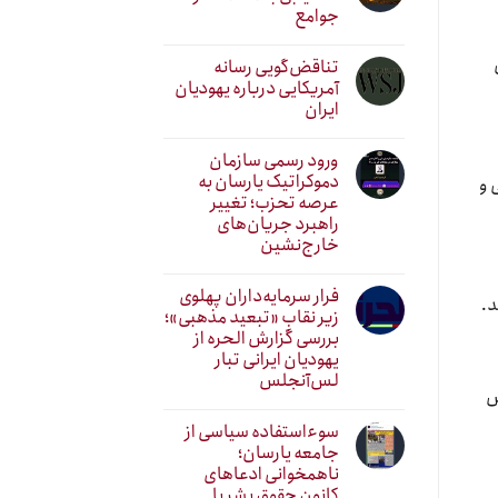
جوامع
تناقض‌گویی رسانه
آمریکایی درباره یهودیان
ایران
ورود رسمی سازمان
دموکراتیک یارسان به
 و
عرصه تحزب؛ تغییر
راهبرد جریان‌های
خارج‌نشین
فرار سرمایه‌داران پهلوی
د.
زیر نقابِ «تبعید مذهبی»؛
بررسی گزارش الحره از
یهودیان ایرانی تبار
لس‌آنجلس
ش
سوءاستفاده سیاسی از
جامعه یارسان؛
ناهمخوانی ادعاهای
کانون حقوق بشر با