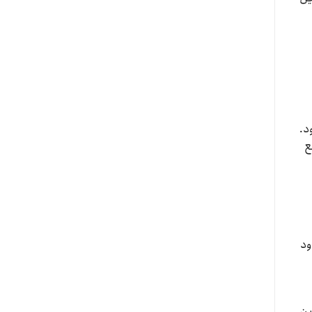
د.
ع
ود
ین