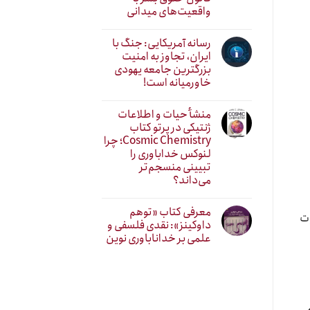
واقعیت‌های میدانی
رسانه آمریکایی: جنگ با
ایران، تجاوز به امنیت
بزرگترین جامعه یهودی
خاورمیانه است!
منشأ حیات و اطلاعات
ژنتیکی در پرتو کتاب
Cosmic Chemistry؛ چرا
لنوکس خداباوری را
تبیینی منسجم‌تر
می‌داند؟
معرفی کتاب «توهم
وت
داوکینز»: نقدی فلسفی و
علمی بر خداناباوری نوین