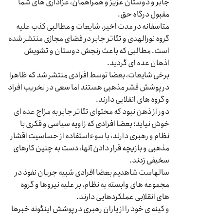
جابر و دوستان عزیز و همراهمان، عزاداری های شما
مقبول درگاه حق.
متاسفانه در مدت اخیر، شایعات و مطالبی کذب علیه
گروه نورالهدی و تئاتر جابر در فضای مجازی منتشر شده
است. مطالبی که باعث رنجش دوستان و تشویش
اذهان عده ای گردید.
برخی شایعات، بعضا توسط افرادی منتشر شد که ظاهرا
در پوشش قشر مذهبی هستند اما سعی در تخریب افراد
و گروه های انقلابی دارند.
دور از ذهن نبود که محتوای تئاتر جابر به مزاج عده ای
خوش نیاید؛ بعضا افرادی که زاویه سیاسی و فکری با
نظام و رهبری دارند، با سوءاستفاده از حساسیت اقشار
مذهبی و بازیچه قرار دادن آنها، دست به چنین کارهای
سخیفی زدند.
سالهاست شاهدیم بعضا افرادی شبیه جریان نفوذ در
مجموعه های وابسته به نظام، بر علیه نیروها و گروه
های انقلابی عملکردهایی دارند.
و کینه ی خود را از یاران رهبری در پوشش اینگونه خبرها