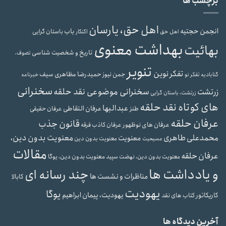
برچسب ها
اهل حق، یارسان
انجمن حجتیه
باب
باستان گرایی
اهل حق
اکنکار
بهداشت معنوی
بهائیت
تاریخ و شخصیت شناسی
تصوف،
تنویر
تفکر نوین
حمیدرضا مظاهری سیف
جمن نیوز
گنابادیه
تفکر نو
خبرنامه
سخنرانی
سخنرانی موضوعی نقد حلقه
زرتشت
زرتشت، باستان گرایی
های کوتاه نقد حلقه
عبدالبها
عرفان التقاطی
طنز
عرفان حقیقی
عرفان حلقه
قانون جذب
عرفان های نوظهور
عرفان کاذب
فرقه
محمدعلی طاهری
معنویت بدون دین،
معنویت
معنویت بدون دین
مسیحیت
مقالات
عرفان حلقه
معنویت بدون دین، یوگا
معنویت بدون دین، نهضت سپید
و یادداشت ها
چند رسانه ای
مناظرات و نشست ها
کابالا
یهودیت
یوگا
یهودیت، پیمان ابراهیم
کاریکاتور
کتاب های نقد
آخرین دیدگاه ها