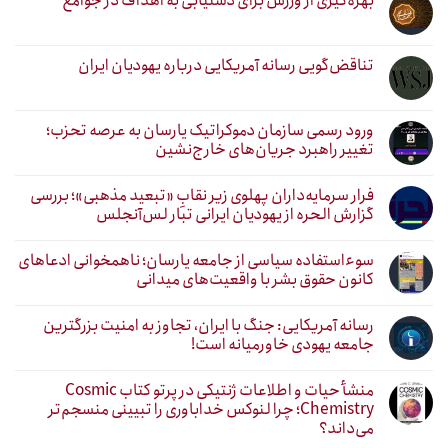
بهره‌گیری از ورزش برای دستیابی به اهداف در جوامع
تناقض‌گویی رسانه آمریکایی درباره یهودیان ایران
ورود رسمی سازمان دموکراتیک یارسان به عرصه تحزب؛
تغییر راهبرد جریان‌های خارج‌نشین
فرار سرمایه‌داران پهلوی زیر نقابِ «تبعید مذهبی»؛ بررسی
گزارش الحره از یهودیان ایرانی تبار لس‌آنجلس
سوءاستفاده سیاسی از جامعه یارسان؛ ناهمخوانی ادعاهای
کانون حقوق بشر با واقعیت‌های میدانی
رسانه آمریکایی: جنگ با ایران، تجاوز به امنیت بزرگترین
جامعه یهودی خاورمیانه است!
منشأ حیات و اطلاعات ژنتیکی در پرتو کتاب Cosmic
Chemistry؛ چرا لنوکس خداباوری را تبیینی منسجم‌تر
می‌داند؟