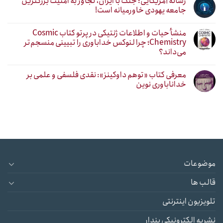
رسانه آمریکایی: جنگ با ایران، تجاوز به امنیت بزرگترین
جامعه یهودی خاورمیانه است!
منشأ حیات و اطلاعات ژنتیکی در پرتو کتاب Cosmic
Chemistry؛ چرا لنوکس خداباوری را تبیینی منسجم‌تر
می‌داند؟
معرفی کتاب «توهم داوکینز»: نقدی فلسفی و علمی بر
خداناباوری نوین
موضوعات
قالب ها
تلویزیون اینترنتی
نشریه الکترونیکی پندار