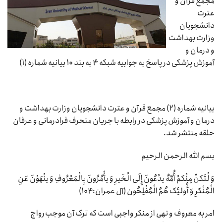
مجمع قرآن و
عترت
دانشجویان
وزارت بهداشت
و درمان و
آموزش پزشکی در پاسخ به جوابیه شبکه ۴ به بند ۱۰ بیانیه شماره (۱)
بیانیه شماره (۲) مجمع قرآن و عترت دانشجویان وزارت بهداشت و
درمان و آموزش پزشکی در رابطه با جریان منحرف فرادرمانی و عرفان
حلقه منتشر شد.
بسم الله الرحمن الرحیم
وَ لْتَکنْ مِنْکمْ أُمَّهٌ یدْعُونَ إِلَی الْخَیرِ وَ یأْمُرُونَ بِالْمَعْرُوفِ وَ ینْهَوْنَ عَنِ
الْمُنْکرِ وَ أُولئِک هُمُ الْمُفْلِحُون (آل عمران:۱۰۴)
امر به معروف و نهی از منکر واجبی است که ترک آن موجب رواج