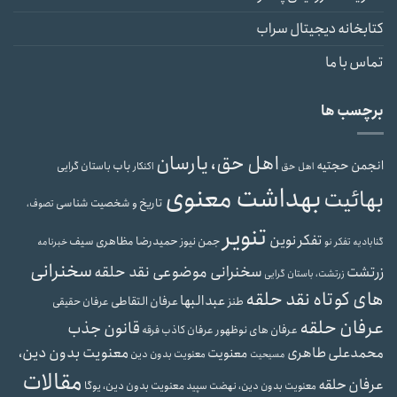
کتابخانه دیجیتال سراب
تماس با ما
برچسب ها
اهل حق، یارسان
انجمن حجتیه
باب
باستان گرایی
اهل حق
اکنکار
بهداشت معنوی
بهائیت
تاریخ و شخصیت شناسی
تصوف،
تنویر
تفکر نوین
حمیدرضا مظاهری سیف
جمن نیوز
گنابادیه
تفکر نو
خبرنامه
سخنرانی
سخنرانی موضوعی نقد حلقه
زرتشت
زرتشت، باستان گرایی
های کوتاه نقد حلقه
عبدالبها
عرفان التقاطی
طنز
عرفان حقیقی
عرفان حلقه
قانون جذب
عرفان های نوظهور
عرفان کاذب
فرقه
محمدعلی طاهری
معنویت بدون دین،
معنویت
معنویت بدون دین
مسیحیت
مقالات
عرفان حلقه
معنویت بدون دین، یوگا
معنویت بدون دین، نهضت سپید