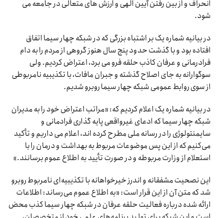
انحراف و از بین رفتن آیین الهی و ارزش های متعالی در جامعه می
شود.
در بیانیه شماره یک بر اشتباه بزرگی که در شبکه چهار سیما اتفاق
افتاده بود و با گذشت حدود پنج سال هنوز گروهی از مردم را به دام
فرادرمانی و عرفان کاذب حلقه فرو می برد، اعتراض کردیم. ولی
سوگوارانه به جای اصلاح گذشته و جبران مافات، با تکذیبیه نامربوطی
از سوی روابط عمومی شبکه چهار سیما روبرو شدیم.
در بیانیه شماره یک اعلام کردیم که: «مراتب اعتراض خود را به مدیران
شبکه چهار سیما که ادعای غیرواقعی پایه گذاری فرادمانی و
سایمنتولوژی را در رسانه ملی مطرح کرده اند، اعلام می داریم و تأکید
می‌کنیم که از این پس موضوعات مربوط به بهداشت و درمان را با
استعلام از وزارت مربوطه و در صورت تأیید به اطلاع عموم برسانند.»
این نصحیت مشفقانه و اندرز خیرخواهانه با تکذیبیه‌ای نامربوط روبرو
شد که متن آن از این قرار است: «به اطلاع عموم می‌رساند: اطلاعات
ارائه شده درباره فعالیت حلقه عرفان در شبکه چهار سیما کذب محض
است و این شبکه برای تولید برنامه‌های علمی خود از متخصصان،