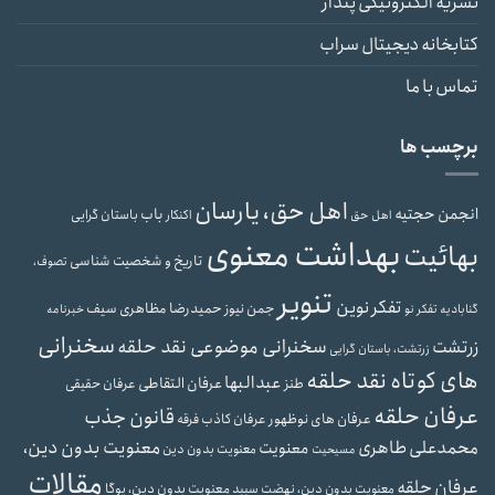
نشریه الکترونیکی پندار
کتابخانه دیجیتال سراب
تماس با ما
برچسب ها
اهل حق، یارسان
انجمن حجتیه
باب
باستان گرایی
اهل حق
اکنکار
بهداشت معنوی
بهائیت
تاریخ و شخصیت شناسی
تصوف،
تنویر
تفکر نوین
حمیدرضا مظاهری سیف
جمن نیوز
گنابادیه
تفکر نو
خبرنامه
سخنرانی
سخنرانی موضوعی نقد حلقه
زرتشت
زرتشت، باستان گرایی
های کوتاه نقد حلقه
عبدالبها
عرفان التقاطی
طنز
عرفان حقیقی
عرفان حلقه
قانون جذب
عرفان های نوظهور
عرفان کاذب
فرقه
محمدعلی طاهری
معنویت بدون دین،
معنویت
معنویت بدون دین
مسیحیت
مقالات
عرفان حلقه
معنویت بدون دین، یوگا
معنویت بدون دین، نهضت سپید