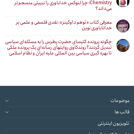
Chemistry؛ چرا لنوکس خداباوری را تبیینی منسجم‌تر
می‌داند؟
معرفی کتاب «توهم داوکینز»: نقدی فلسفی و علمی بر
خداناباوری نوین
چگونه پرونده کلیسای حضرت پطرس را به مسئله‌ای سیاسی
تبدیل کردند؟ روندکاوی روایتهای رسانه‌ایِ یک پرونده ملکی
تا بهره گیری سیاسی بین المللی علیه ایران و نظام اسلامی
موضوعات
قالب ها
تلویزیون اینترنتی