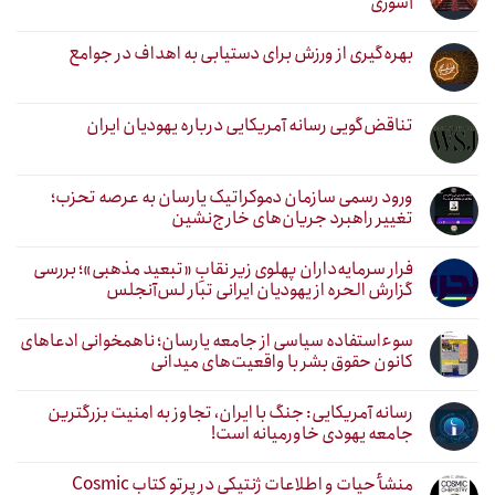
آشوری
بهره‌گیری از ورزش برای دستیابی به اهداف در جوامع
تناقض‌گویی رسانه آمریکایی درباره یهودیان ایران
ورود رسمی سازمان دموکراتیک یارسان به عرصه تحزب؛
تغییر راهبرد جریان‌های خارج‌نشین
فرار سرمایه‌داران پهلوی زیر نقابِ «تبعید مذهبی»؛ بررسی
گزارش الحره از یهودیان ایرانی تبار لس‌آنجلس
سوءاستفاده سیاسی از جامعه یارسان؛ ناهمخوانی ادعاهای
کانون حقوق بشر با واقعیت‌های میدانی
رسانه آمریکایی: جنگ با ایران، تجاوز به امنیت بزرگترین
جامعه یهودی خاورمیانه است!
منشأ حیات و اطلاعات ژنتیکی در پرتو کتاب Cosmic