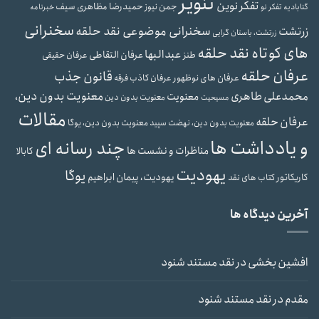
تنویر
تفکر نوین
حمیدرضا مظاهری سیف
جمن نیوز
گنابادیه
تفکر نو
خبرنامه
سخنرانی
سخنرانی موضوعی نقد حلقه
زرتشت
زرتشت، باستان گرایی
های کوتاه نقد حلقه
عبدالبها
عرفان التقاطی
طنز
عرفان حقیقی
عرفان حلقه
قانون جذب
عرفان های نوظهور
عرفان کاذب
فرقه
محمدعلی طاهری
معنویت بدون دین،
معنویت
معنویت بدون دین
مسیحیت
مقالات
عرفان حلقه
معنویت بدون دین، یوگا
معنویت بدون دین، نهضت سپید
و یادداشت ها
چند رسانه ای
مناظرات و نشست ها
کابالا
یهودیت
یوگا
یهودیت، پیمان ابراهیم
کاریکاتور
کتاب های نقد
آخرین دیدگاه ها
افشین بخشی
در
نقد مستند شنود
مقدم
در
نقد مستند شنود