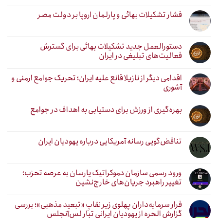
فشار تشکیلات بهائی و پارلمان اروپا بر دولت مصر
دستورالعمل جدید تشکیلات بهائی برای گسترش
فعالیت‌های تبلیغی در ایران
اقدامی دیگر از نازیلا قانع علیه ایران؛ تحریک جوامع ارمنی و
آشوری
بهره‌گیری از ورزش برای دستیابی به اهداف در جوامع
تناقض‌گویی رسانه آمریکایی درباره یهودیان ایران
ورود رسمی سازمان دموکراتیک یارسان به عرصه تحزب؛
تغییر راهبرد جریان‌های خارج‌نشین
فرار سرمایه‌داران پهلوی زیر نقابِ «تبعید مذهبی»؛ بررسی
گزارش الحره از یهودیان ایرانی تبار لس‌آنجلس