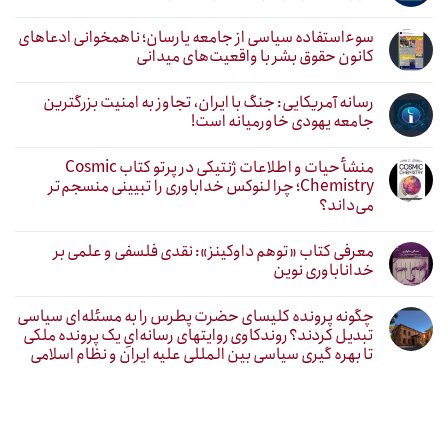
سوءاستفاده سیاسی از جامعه یارسان؛ ناهمخوانی ادعاهای
کانون حقوق بشر با واقعیت‌های میدانی
رسانه آمریکایی: جنگ با ایران، تجاوز به امنیت بزرگترین
جامعه یهودی خاورمیانه است!
منشأ حیات و اطلاعات ژنتیکی در پرتو کتاب Cosmic
Chemistry؛ چرا لنوکس خداباوری را تبیینی منسجم‌تر
می‌داند؟
معرفی کتاب «توهم داوکینز»: نقدی فلسفی و علمی بر
خداناباوری نوین
چگونه پرونده کلیسای حضرت پطرس را به مسئله‌ای سیاسی
تبدیل کردند؟ روندکاوی روایتهای رسانه‌ایِ یک پرونده ملکی
تا بهره گیری سیاسی بین المللی علیه ایران و نظام اسلامی