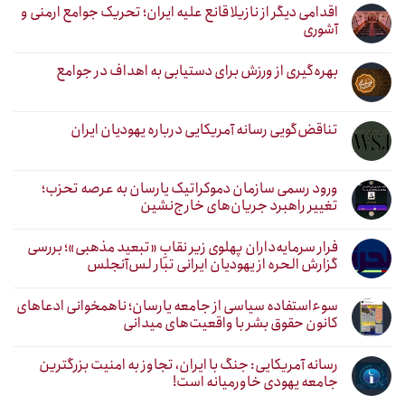
اقدامی دیگر از نازیلا قانع علیه ایران؛ تحریک جوامع ارمنی و
آشوری
بهره‌گیری از ورزش برای دستیابی به اهداف در جوامع
تناقض‌گویی رسانه آمریکایی درباره یهودیان ایران
ورود رسمی سازمان دموکراتیک یارسان به عرصه تحزب؛
تغییر راهبرد جریان‌های خارج‌نشین
فرار سرمایه‌داران پهلوی زیر نقابِ «تبعید مذهبی»؛ بررسی
گزارش الحره از یهودیان ایرانی تبار لس‌آنجلس
سوءاستفاده سیاسی از جامعه یارسان؛ ناهمخوانی ادعاهای
کانون حقوق بشر با واقعیت‌های میدانی
رسانه آمریکایی: جنگ با ایران، تجاوز به امنیت بزرگترین
جامعه یهودی خاورمیانه است!