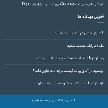
یهودیت
یوگا
یهودیت، پیمان ابراهیم
کاریکاتور
کتاب های نقد
آخرین دیدگاه ها
افشین بخشی
در
نقد مستند شنود
مقدم
در
نقد مستند شنود
مختار
در
آقای بیات کیست و چه ادعاهایی دارد؟
موسویه
در
آقای بیات کیست و چه ادعاهایی دارد؟
نازنین
در
آقای بیات کیست و چه ادعاهایی دارد؟
طراحی و پشتیبانی توسط «تلاش»