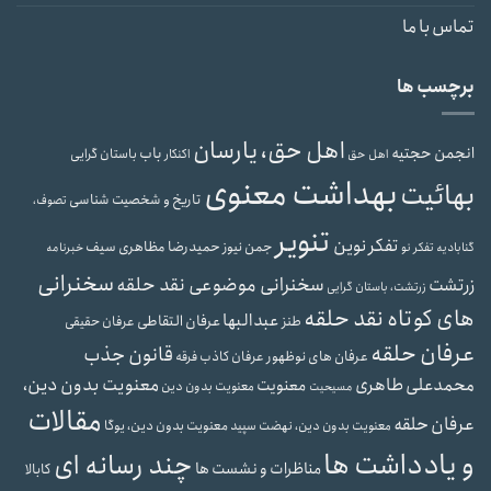
تماس با ما
برچسب ها
اهل حق، یارسان
انجمن حجتیه
باب
باستان گرایی
اهل حق
اکنکار
بهداشت معنوی
بهائیت
تاریخ و شخصیت شناسی
تصوف،
تنویر
تفکر نوین
حمیدرضا مظاهری سیف
جمن نیوز
گنابادیه
تفکر نو
خبرنامه
سخنرانی
سخنرانی موضوعی نقد حلقه
زرتشت
زرتشت، باستان گرایی
های کوتاه نقد حلقه
عبدالبها
عرفان التقاطی
طنز
عرفان حقیقی
عرفان حلقه
قانون جذب
عرفان های نوظهور
عرفان کاذب
فرقه
محمدعلی طاهری
معنویت بدون دین،
معنویت
معنویت بدون دین
مسیحیت
مقالات
عرفان حلقه
معنویت بدون دین، یوگا
معنویت بدون دین، نهضت سپید
و یادداشت ها
چند رسانه ای
مناظرات و نشست ها
کابالا