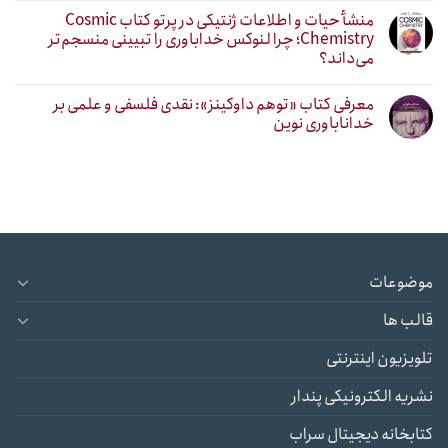
منشأ حیات و اطلاعات ژنتیکی در پرتو کتاب Cosmic
Chemistry؛ چرا لنوکس خداباوری را تبیینی منسجم‌تر
می‌داند؟
معرفی کتاب «توهم داوکینز»: نقدی فلسفی و علمی بر
خداناباوری نوین
موضوعات
قالب ها
تلویزیون اینترنتی
نشریه الکترونیکی پندار
کتابخانه دیجیتال سراب